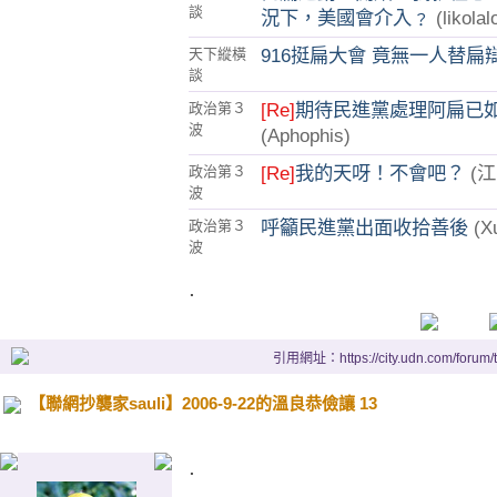
談
況下，美國會介入﹖
(likolal
916挺扁大會 竟無一人替扁
天下縱橫
談
[Re]
期待民進黨處理阿扁已
政治第３
波
(Aphophis)
[Re]
我的天呀！不會吧？
(
政治第３
波
呼籲民進黨出面收拾善後
(X
政治第３
波
.
引用網址：https://city.udn.com/forum
【聯網抄襲家sauli】2006-9-22的溫良恭儉讓 13
.