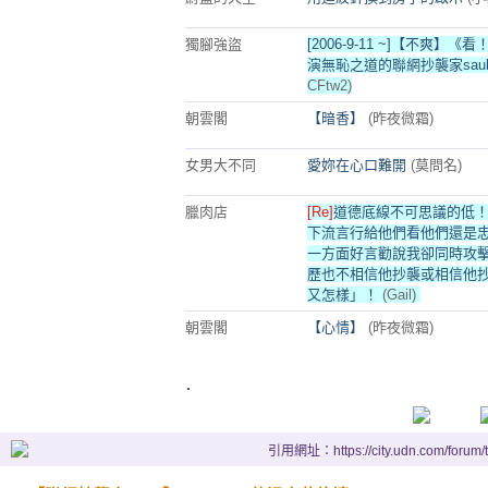
獨腳強盜
[2006-9-11 ~]【不爽】
演無恥之道的聯網抄襲家sauli
CFtw2)
朝雲閣
【暗香】
(昨夜微霜)
女男大不同
愛妳在心口難開
(莫問名)
臘肉店
[Re]
道德底線不可思議的低！即
下流言行給他們看他們還是
一方面好言勸說我卻同時攻
歷也不相信他抄襲或相信他
又怎樣」！
(Gail)
朝雲閣
【心情】
(昨夜微霜)
.
引用網址：https://city.udn.com/forum