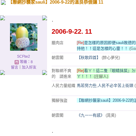
【聯網抄襲家sauli】2006-9-22的溫良恭儉讓 11
.
2006-9-22. 11
臘肉店
[Re]
是怎樣的原因即便sauli敗
持他！！這是怎樣的心靈！！
(Gai
SCFtw2
朝雲閣
【秋歌四首】
(醉心夢兒)
等級：8
留言
｜
加入好友
對聯網不爽
[Re]
看ㄚ！這二隻『眼睛抹屎』ㄉ
的 請進來
ㄚ！！！
(庄腳人)
人民力量組織
馬若努力些,人民不必辛苦上街頭
獨腳強盜
【聯網抄襲家sauli】2006-9-2
朝雲閣
《九一一有感》
(晁昊)
.