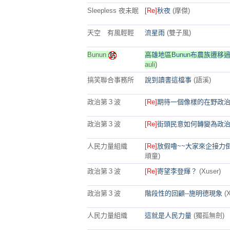
Sleepless 夜未眠
[Re]
秋夜
(摩傑)
天空 有風輕輕
流星雨
(雙子風)
Bunun
高雄地區Bunun布農族遷移過程
auli)
搞笑聯合事務所
說到讀書這檔事
(語溪)
政治第３波
[Re]
期待一個像樣的在野政
政治第３波
[Re]
街頭民意如何轉變為政
人民力量組織
[Re]
放假嚕~~大家來企接力倒扁
頑童)
政治第３波
[Re]
寄望李登輝？
(Xuser)
政治第３波
階段性的回顧--施明德現象
(
人民力量組織
這就是人民力量
(獨孤無劍)