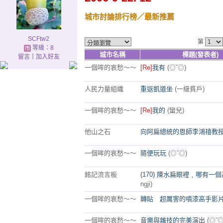
城市討論排行榜
／最新推薦
SCFtw2
第
等級：8
城市名稱
標題(發表者)
留言
｜
加入好友
一個哞的哀愁～～
[Re]
我有
(◎ˇ◎)
人民力量組織
重返凱道坐
(一級貧戶)
一個哞的哀愁～～
[Re]
我的
(蠻兒)
他山之石
向阿扁總統的恩師李鴻禧教
一個哞的哀愁～～
隨便玩玩
(◎ˇ◎)
銘記流言板
(170) 陳水扁眼裡﹐哪有一
ngji)
一個哞的哀愁～～
轉貼 超厲害的噴漆高手影
一個哞的哀愁～～
音樂與雜技的完美演出
(◎ˇ◎