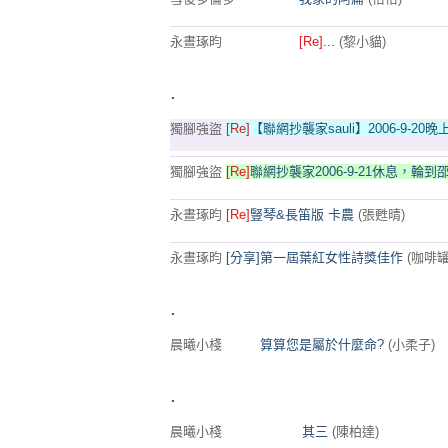
永晝琢昀
[Re]
...
(黎小貓)
.
獨腳強盜
[Re]
【聯網抄襲家sauli】2006-9-20晚
獨腳強盜
[Re]
聯網抄襲家2006-9-21休息，輪到
永晝琢昀
[Re]
豎琴&長笛版 卡農
(張甦晴)
永晝琢昀
[分享]第一屆葉紅女性詩獎佳作
(咖啡罐
.
晨曦小棧
算算您是屬於什麼命?
(小柔子)
.
晨曦小棧
其三
(陳柏達)