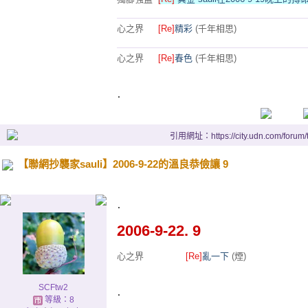
心之界
[Re]
精彩
(千年相思)
心之界
[Re]
春色
(千年相思)
.
引用網址：https://city.udn.com/forum
【聯網抄襲家sauli】2006-9-22的溫良恭儉讓 9
.
2006-9-22. 9
心之界
[Re]
亂一下
(煙)
SCFtw2
.
等級：8