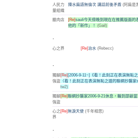
人民力
陳水扁語無倫次 講話前後矛盾
(阿扁是
量組織
臘肉店
[Re]
sauli今天傍晚到現在在推薦版面
他的「新作」！
(Gail)
.
心之界
[Re]
治水
(Rebecc)
.
獨腳
[Re]
[2006-9-11~]《看！此刻正在表演無
強盜
〈看！此刻正在表演無恥之道的聯網抄襲家sauli！ 
tw2)
獨腳
[Re]
聯網抄襲家2006-9-21休息，輪到邵爺當
強盜
心之
[Re]
無淚天使
(千年相思)
界
.