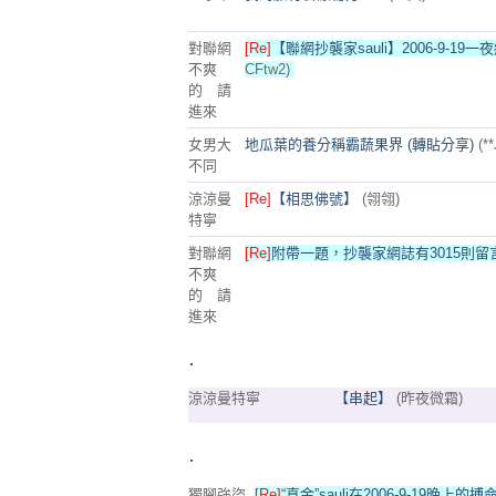
對聯網
[Re]
【聯網抄襲家sauli】2006-9-19一
不爽
CFtw2)
的 請
進來
女男大
地瓜葉的養分稱霸蔬果界 (轉貼分享)
(**
不同
涼涼曼
[Re]
【相思佛號】
(翎翎)
特寧
對聯網
[Re]
附帶一題，抄襲家網誌有3015則留言
不爽
的 請
進來
.
涼涼曼特寧
【串起】
(昨夜微霜)
.
獨腳強盜
[Re]
“真金”sauli在2006-9-19晚上的