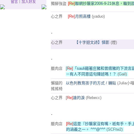
留言
｜
加入好友
獨腳強盜
[Re]
聯網抄襲家2006-9-21休息，輪到
心之界
[Re]
月照高樓
(yaduo)
.
心之界
【十字迴文詩】憐影
(煙)
.
臘肉店
[Re]
「sauli藉著庄豬和曾痞豬的下流
－有人不同意這句陳述嗎！？
(Gail)
懶貓的
以色列教育孩子的方式 / 轉貼
(Julia小喵
搖搖椅
心之界
[Re]
誰的淚
(Rebecc)
.
臘肉店
[Re]
這是『抄襲家沒有嘴，衹有手，手上衹
的涵義之一。 ^^^@^^^
(SCFtw2)