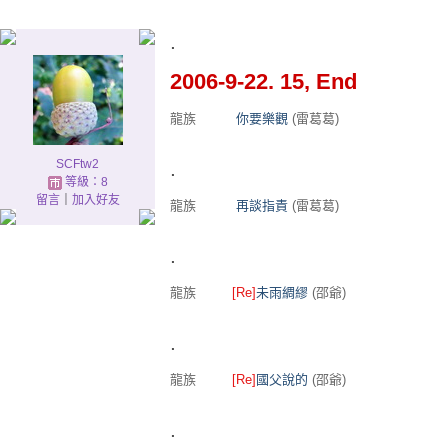
.
2006-9-22. 15, End
龍族
你要樂觀
(雷葛葛)
SCFtw2
.
等級：8
留言
｜
加入好友
龍族
再談指責
(雷葛葛)
.
龍族
[Re]
未雨綢繆
(邵爺)
.
龍族
[Re]
國父說的
(邵爺)
.