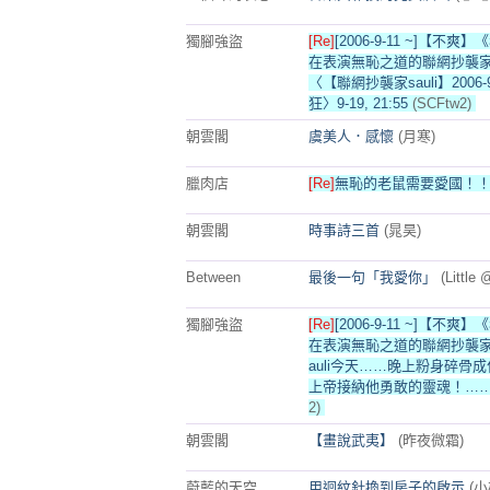
獨腳強盜
[Re]
[2006-9-11 ~]【不
在表演無恥之道的聯網抄襲家
〈【聯網抄襲家sauli】2006
狂〉9-19, 21:55
(SCFtw2)
朝雲閣
虞美人．感懷
(月寒)
臘肉店
[Re]
無恥的老鼠需要愛國！！^
朝雲閣
時事詩三首
(晁昊)
Between
最後一句「我愛你」
(Little 
獨腳強盜
[Re]
[2006-9-11 ~]【不
在表演無恥之道的聯網抄襲家
auli今天……晚上粉身碎骨
上帝接納他勇敢的靈魂！…
2)
朝雲閣
【畫說武夷】
(昨夜微霜)
蔚藍的天空
用迴紋針換到房子的啟示
(小