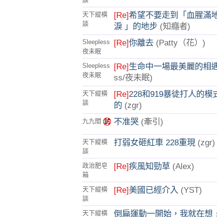
[Re]
希望不要走到「血腥滿
天下縱橫
談
淚 」的地步
(知癮者)
[Re]
你離去
(Patty（花）)
Sleepless
夜未眠
[Re]
生命中一場最美麗的相
Sleepless
夜未眠
ss/夜未眠)
[Re]
228和919暴徒打人的
天下縱橫
談
的
(zgr)
不准哭
(牽引)
九九間
打弱女砸紅車 228重現
(zgr)
天下縱橫
談
[Re]
疾風知勁草
(Alex)
政治肥皂
箱
[Re]
美國已經介入
(YST)
天下縱橫
談
倒扁運動一開始，我就在想
天下縱橫