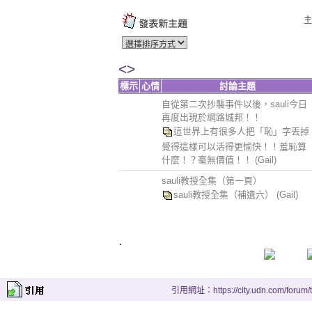
主
<>
標示
心情
討論主題
自從第二次抄襲事件以後，sauli今日
再度出現於網路城邦！！
這世界上有很多人把「恥」字丟掉
覺得這樣可以活得更愉快！！羞恥算
什麼！？毫無價值！！
(Gail)
sauli教授全集（第一頁）
sauli教授全集（補遺六）
(Gail)
.
引用網址：https://city.udn.com/forum