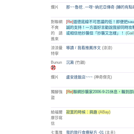
爛片
那~~魯挖..一呀~納尼亞傳奇 (轉的有點
對聯網
[Re]
道德底線不可思議的低！即便把sau
不爽
誠的支持！一方面好言勸說我卻同時攻
的 請
或相信他抄襲但「抄襲又怎樣」！
(Gail
進來
涼涼曼
導讀 / 我看推薦序文
(涼涼)
特寧
Bunun
沉澱
(竹韻)
爛片
盧安達飯店~~~
(神奇傑克)
獨腳強
[Re]
聯網抄襲家2006-9-21休息，輪到邵爺
盜
給福爾
寂寞的時候：興趣
(ABay)
摩莎寫
信
七事堆
我的旅行食療秘方 -01
(主夫)