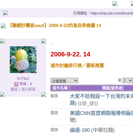
引用網址：https://city.udn.com/forum
【聯網抄襲家sauli】2006-9-22的溫良恭儉讓 14
.
2006-9-22. 14
城市討論排行榜
／最新推薦
SCFtw2
第
等級：8
城市名稱
標題(發表者)
留言
｜
加入好友
大家不妨假設一下台灣的未來
龍族
路)
((@_@))
美國CNN首度網路報導倒扁
龍族
糖)
論語-160
(中華拉麵)
龍族