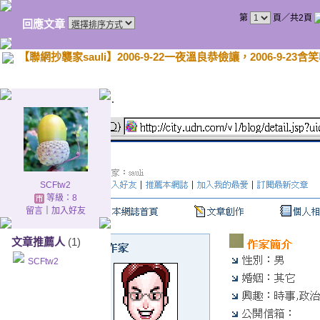
第
頁／共2頁
回應文章
【聯網抄襲家sauli】2006-9-22一夜溫良恭儉讓，2006-9-23含
.
SCFtw2
等級：8
留言
｜
加入好友
文章推薦人
(1)
SCFtw2