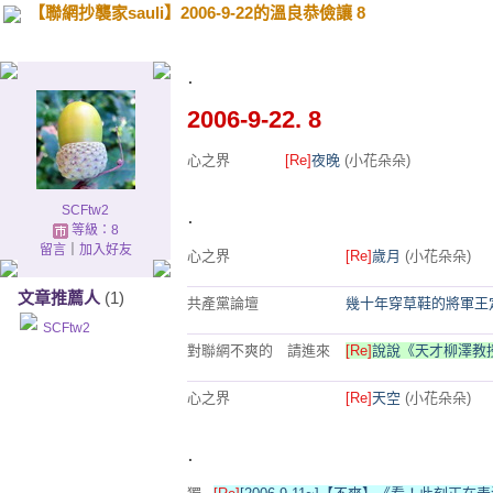
【聯網抄襲家sauli】2006-9-22的溫良恭儉讓 8
.
2006-9-22. 8
心之界
[Re]
夜晚
(小花朵朵)
SCFtw2
.
等級：8
留言
｜
加入好友
心之界
[Re]
歲月
(小花朵朵)
文章推薦人
(1)
共產黨論壇
幾十年穿草鞋的將軍王
SCFtw2
對聯網不爽的 請進來
[Re]
說說《天才柳澤教
心之界
[Re]
天空
(小花朵朵)
.