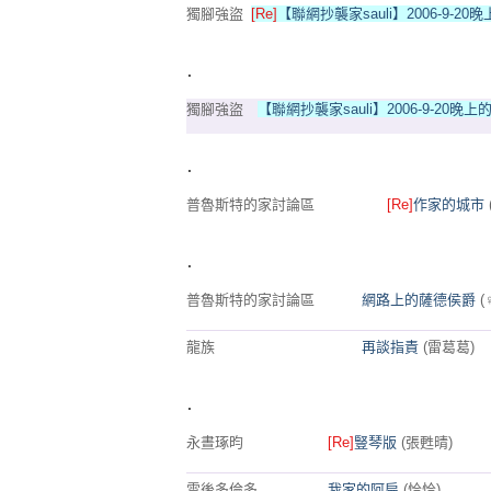
獨腳強盜
[Re]
【聯網抄襲家sauli】2006-9-20
.
獨腳強盜
【聯網抄襲家sauli】2006-9-20晚上
.
普魯斯特的家討論區
[Re]
作家的城市
.
普魯斯特的家討論區
網路上的薩德侯爵
龍族
再談指責
(雷葛葛)
.
永晝琢昀
[Re]
豎琴版
(張甦晴)
雪後多倫多
我家的阿扁
(恰恰)