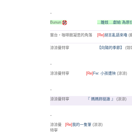
.
Bunun
...雛妓....獻給 為原
窗台，咖啡館凝思的角落
[Re]
胡言亂語來嚕
(
涼涼曼特寧
【向陽的季節】
(翎
.
涼涼曼特寧
[Re]
Fw: 小孩遭殃
(涼涼)
.
涼涼曼特寧
『 媽媽妳挺誰 』
(涼涼)
.
涼涼曼
[Re]
我的一隻筆
(涼涼)
特寧