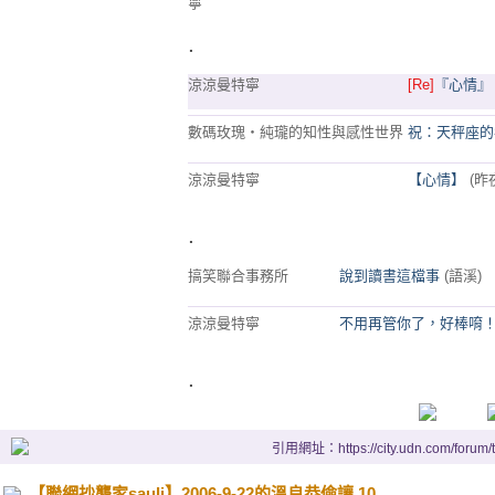
寧
.
涼涼曼特寧
[Re]
『心情』
數碼玫瑰‧純瓏的知性與感性世界
祝：天秤座的
涼涼曼特寧
【心情】
(昨
.
搞笑聯合事務所
說到讀書這檔事
(語溪)
涼涼曼特寧
不用再管你了，好棒唷
.
引用網址：https://city.udn.com/forum
【聯網抄襲家sauli】2006-9-22的溫良恭儉讓 10