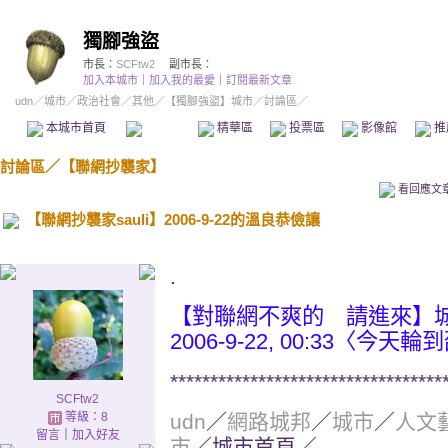
獨腳強盜
市長：
SCFtw2
副市長：
加入本城市
｜
加入我的最愛
｜
訂閱最新文章
udn
／
城市
／
政治社會
／
其他
／
【獨腳強盜】城市
／討論區／
本城市首頁
討論區
精華區
投票區
影像館
推
討論區
／
【聯網抄襲家】
看回應文
【聯網抄襲家sauli】2006-9-22的溫良恭儉讓
.
【對聯網不爽的 請進來】
2006-9-22, 00:33〈
**********************************
SCFtw2
等級：8
udn
／
網路城邦
／
城市
／
人文
留言
｜
加入好友
市
／城市首頁／