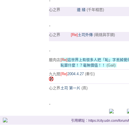
心之界
邊 緣
(千年相思)
.
心之界
[Re]
土司外傳
(萌烑與芋頭)
.
臘肉店
[Re]
這世界上有很多人把「恥」字丟掉覺
恥算什麼！？毫無價值！！
(Gail)
九九間
[Re]
2004.4.27
(牽引)
心之界
土司 第一片
(燕)
.
引用網址：https://city.udn.com/forum