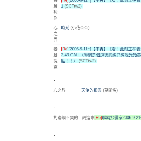
獨
[Re]
[2006-9-11~]【不爽】《看！此刻
腳
1
(SCFtw2)
強
盜
心
時光
(小花朵朵)
之
界
獨
[Re]
[2006-9-11~]【不爽】《看！此刻
腳
2,43.GAIL〈聯網是個道德底線已經脫光殆盡
強
點！！〉
(SCFtw2)
盜
.
心之界
天使的眼淚
(莫問名)
.
對聯網不爽的 請進來
[Re]
聯網抄襲家2006-9
.