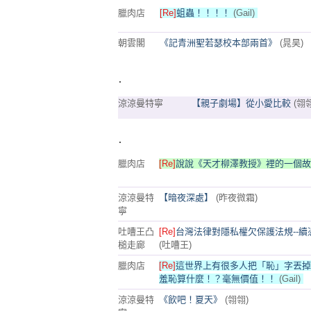
臘肉店
[Re]
蛆蟲！！！！
(Gail)
朝雲閣
《記青洲聖若瑟校本部兩首》
(晁昊)
.
涼涼曼特寧
【親子劇場】從小愛比較
(翎
.
臘肉店
[Re]
說說《天才柳澤教授》裡的一個故
涼涼曼特
【暗夜深處】
(昨夜微霜)
寧
吐嘈王凸
[Re]
台灣法律對隱私權欠保護法規--續
槌走廊
(吐嘈王)
臘肉店
[Re]
這世界上有很多人把「恥」字丟掉
羞恥算什麼！？毫無價值！！
(Gail)
涼涼曼特
《飲吧！夏天》
(翎翎)