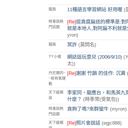
11種語言學習網站 好用喔
(
龍族
[Re]
挺貪腐扁迷的標準是:對
時事與熱
門話題
就是本地人,對阿扁不利就是
yron)
冥許
(莫問名)
龍族
網誌這玩意兒 (2006/9/10)
(
YY小棧
太))
[Re]
謝謝 竹韻 的佳作: 沉澱
丹尼爾的~
~新有氧運
動
李家同，龍應台，和馬英九
天下縱橫
談
什麼？
(時季常(受氣包))
貪夠了嗎?來群蠻牛
(myron)
時事與熱
門話題
[Re]
照片會說話
(egjc888)
天下縱橫
談