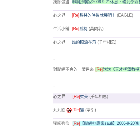
獨腳強盜
聯網抄襲家2006-9-21休息，輪到邵
心之界
[Re]
想哭的時後就哭吧 !!
(EAGLE)
生活小舖
[Re]
孤枕
(莫問名)
心之界
誰的眼淚在飛
(千年相思)
.
對聯網不爽的 請進來
[Re]
說說《天才柳澤教授
.
心之界
[Re]
柔美
(千年相思)
九九間
[Re]
變
(牽引)
獨腳強盜
[Re]
【聯網抄襲家sauli】2006-9-20
.