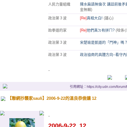
人民力量組織
陳水扁語無倫次 講話前後矛
金無賴)
政治第３波
[Re]
真相大白!
(蓮心)
跆拳道的家
[Re]
他們真ㄉ有拼ㄇ?
(哇係小
政治第３波
宋楚瑜是凱道的「門神」嗎
政治第３波
政治協商的具體方向--看守內
.
引用網址：https://city.udn.com/forum
【聯網抄襲家sauli】2006-9-22的溫良恭儉讓 12
.
2006-9-22. 12