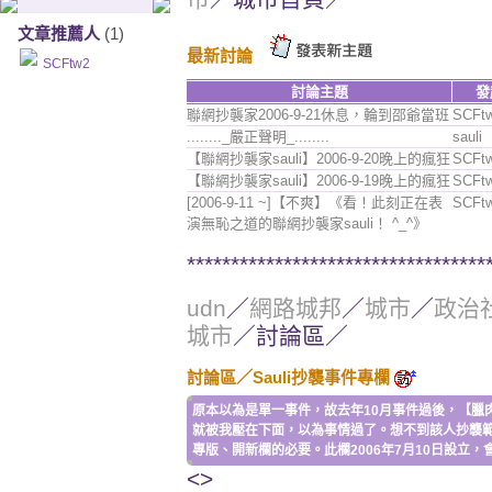
文章推薦人
(1)
最新討論
SCFtw2
討論主題
發
聯網抄襲家2006-9-21休息，輪到邵爺當班
SCFt
........_嚴正聲明_........
sauli
【聯網抄襲家sauli】2006-9-20晚上的瘋狂
SCFt
【聯網抄襲家sauli】2006-9-19晚上的瘋狂
SCFt
[2006-9-11 ~]【不爽】《看！此刻正在表
SCFt
演無恥之道的聯網抄襲家sauli！ ^_^》
**********************************
udn
／
網路城邦
／
城市
／
政治
城市
／討論區／
討論區
／
Sauli抄襲事件專欄
原本以為是單一事件，故去年10月事件過後，【臘肉
就被我壓在下面，以為事情過了。想不到該人抄襲
專版、開新欄的必要。此欄2006年7月10日設立，
<>