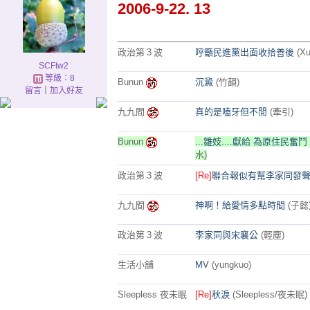
2006-9-22. 13
城市名稱
標題(發表者)
政治第３波
呼籲民進黨出面收拾善後
(Xu
SCFtw2
等級：8
Bunun
沉澱
(竹韻)
留言
｜
加入好友
九九間
真的是嗑牙但不閒
(牽引)
Bunun
...雛妓....獻給 為原住民奮鬥 的
水)
政治第３波
[Re]
聯合報似有幫李家同發
九九間
神啊！給愛情多點時間
(子懿
政治第３波
李家同與宋襄公
(輕塵)
生活小舖
MV
(yungkuo)
Sleepless 夜未眠
[Re]
秋淚
(Sleepless/夜未眠)