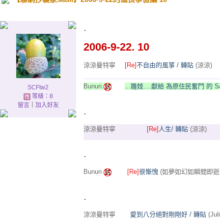
.
2006-9-22. 10
涼涼曼特寧
[Re]
不自由的風箏 / 轉貼
(涼涼)
Bunun
...雛妓....獻給 為原住民奮鬥 的 Sa
SCFtw2
等級：8
留言
｜
加入好友
.
涼涼曼特寧
[Re]
人生/ 轉貼
(涼涼)
.
Bunun
[Re]
很慚愧
(如夢如幻如瞬間即逝
.
涼涼曼特寧
愛到八分絕對剛剛好 / 轉貼
(Ju