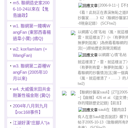
‧
m5. 聯網造史家200
[2006-9-11~]【
6-10-24以來在【鬼
《看！此刻正在表演無恥之道
島論政】
抄襲家……》62〈聯網抄襲家200
-8現身記錄〉
(SCFtw2)
‧
w1. 聯網第一賤嘴W
angFan (東邪西毒楊
以網路“心情”名帖〈風，就這
雲，就這樣淡了〉(=〈有夢則
過韋小寶) {痞Q}
無夢則如風〉)為例看看聯網的
況(一)原帖歷史與現況概述
‧
w2. kor/IamIam (=
以網路“心情”名帖
WangFan)
就這樣清了，雲，就這樣淡了〉
‧
w3. 聯網第二孬種W
〈有夢則有愛，無夢則如風〉)
angFan {2005年10
看聯網的抄襲情況(五)第一個
月以來}
〈風，就這樣清了，……〉的
tw2)
‧
w4. 大威儀米田共金
【聯網抄襲家sauli】[ZT][2005-
剛兼性福金剛 {糞Q}
~]【麻辣】426 et al.《盜文
存的殘餘歷史記錄}【前言】
‧
2004年八月到九月
sauli在【臘肉店
【roc168事件】
有人在意Sauli是否說謊》欄
帖子2005-10-13〈致聯網所
‧
江湖好漢“庄腳人”(a
先進〉
(SCFtw2)