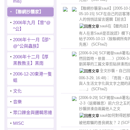
mis)
【聯網抄襲家sauli】[2005-10-
‧
【聯網抄襲家】
05-10-15] SCF在自己的訪
人的悄悄話留言選輯【前言】
‧
2006年九月【曾^@
sauli在【臘肉店
^公】
有人在意Sauli是否說謊》欄
帖子2005-10-13〈致聯網所
‧
2006年十一月【邵^
先進〉
(SCFtw2)
@^公與蟲族】
[2006-9-24] SCF揭發sauli
‧
2006年十二月【厚
然回首時，依昔......〉(2006-3-
黑教教主】黑雨
劉英華的三篇文章剪貼拼湊而
全文抄襲，自己回
‧
2006-12-20東港一隻
006-3-29, 16:48)：『而我
蛆
與人生活文字化與文字之間的
……』
(SCFtw2)
‧
文化
[2006-9-29] SCF揭發sauli署
‧
音樂
-2-3〈返鄉雜思〉前六分之五
抄襲拼湊自兩篇他人之文
‧
眾口鑠金與邏輯思維
sauli如何對得起
被他欺騙的善良網友？ 2
(SCF
‧
MISC