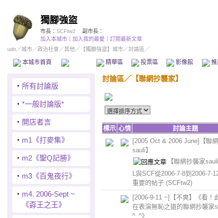
獨腳強盜
市長：
SCFtw2
副市長：
加入本城市
｜
加入我的最愛
｜
訂閱最新文章
udn
／
城市
／
政治社會
／
其他
／
【獨腳強盜】城市
／討論區／
本城市首頁
討論區
精華區
投票區
影像館
推
討論區
／
【聯網抄襲家】
‧
所有討論版
‧
*一般討論版*
‧
開店者言
標示
心情
討論主題
‧
m1《打麥集》
[2005 Oct & 2006 June]
sauli】
‧
m2《聖Q記勝》
【聯網抄襲家sauli
L與SCF從2006-7-8到2006-7
‧
m3《百鬼夜行》
重要的帖子
(SCFtw2)
‧
m4. 2006-Sept ~
[2006-9-11 ~]【不爽】《看
《孬王之王》
在表演無恥之道的聯網抄襲家sau
^_^》