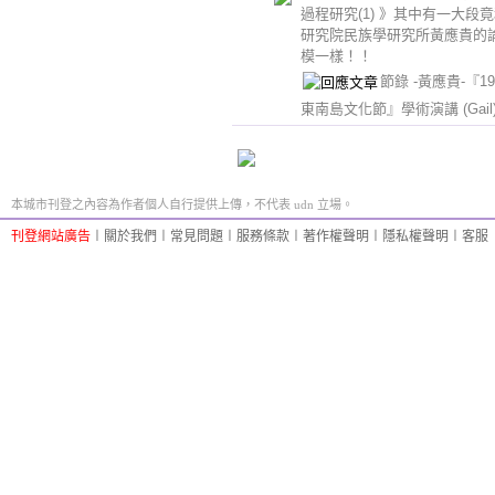
過程研究(1) 》其中有一大段
研究院民族學研究所黃應貴的
模一樣！！
節錄 -黃應貴-『19
東南島文化節』學術演講
(Gail
本城市刊登之內容為作者個人自行提供上傳，不代表 udn 立場。
刊登網站廣告
︱
關於我們
︱
常見問題
︱
服務條款
︱
著作權聲明
︱
隱私權聲明
︱
客服