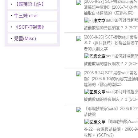
[2006-9-27] SCF揭發sauli
‧
【麻辣梁山泊】
濱暮照中賦別〉(2006-7-4)的
抽取自林達陽的〈車過牧原〉
‧
牛三妹 et al.
sauli如何對得起
‧
《SCF打架集》
被他欺騙的善良網友？ 3
(SCF
[2006-9-25] SCF揭發sauli署
‧
兒童(Misc)
-9-7〈過往餘煙〉抄襲並拼湊
者的六則文字
sauli如何對得起
被他欺騙的善良網友？ 2
(SCF
[2006-9-24] SCF揭發sauli
動〉(2006-6-10)的內容完全
達陽的〈霧雨的潮岸〉
sauli如何對得起
被他欺騙的善良網友？ 3
(SCF
【聯網抄襲家sauli】2006-9-
恭儉讓
【聯網抄襲家sauli
-9-22一夜溫良恭儉讓，2006-9
收穫。
(SCFtw2)