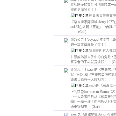
將解體後的零件分別組裝成一
然後到處發表！！
連黃應貴在論文中
『語言學家鄭恒雄(Jeng 1977
auli卻在該篇「原創」中自稱
……
(Gail)
緊急公告！Voyager昨晚在【Bu
的一篇文章屍骨全無！！
當聯網所有人都自
甘願成為獵人手中的白兔時，
實話者的下場就是被殺！！
(Ga
新發現！！sauli的《布農族之
說_(三)》和《布農族口傳神話
該書目錄有一大段相同！！
sauli的《布農族
上的禁忌Ituskun-tu-Samu（
中一大段跟田哲益《布農族的
仰》一模一樣！而田哲益對於
過田野調查！
(Gail)
sauli之《高雄地區Bunun布