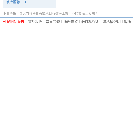
被推薦數：
0
本部落格刊登之內容為作者個人自行提供上傳，不代表 udn 立場。
刊登網站廣告
︱
關於我們
︱
常見問題
︱
服務條款
︱
著作權聲明
︱
隱私權聲明
︱
客服