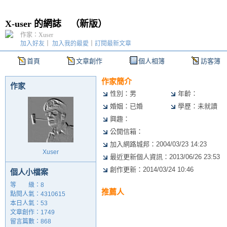
X-user 的網誌
（
新版
）
作家：Xuser
加入好友
｜
加入我的最愛
｜
訂閱最新文章
首頁
文章創作
個人相簿
訪客簿
作家簡介
作家
性別：男
年齡：
婚姻：已婚
學歷：未就讀
興趣：
公開信箱：
加入網路城邦：2004/03/23 14:23
Xuser
最近更新個人資訊：2013/06/26 23:53
創作更新：2014/03/24 10:46
個人小檔案
等 級：8
推薦人
點閱人氣：4310615
本日人氣：53
文章創作：1749
留言篇數：868