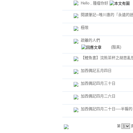
Hello , 腫瘤你好
閱讀筆記─唯川惠的『永遠的
極限
疏離的人們
(殷真)
【鯉魚書】浣熊茶杯之胡思亂
加西偶記五月四日
加西偶記四月三十日
加西偶記四月二六日
加西偶記四月二十日──半聾的
第