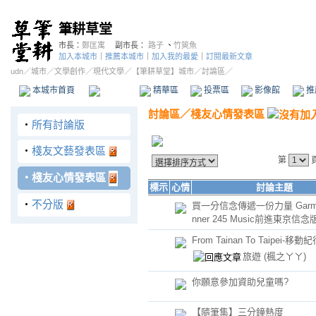
筆耕草堂
市長：
鄭匡寓
副市長：
路子
、
竹筴魚
加入本城市
｜
推薦本城市
｜
加入我的最愛
｜
訂閱最新文章
udn
／
城市
／
文學創作
／
現代文學
／
【筆耕草堂】城市
／討論區／
本城市首頁
討論區
精華區
投票區
影像館
推
討論區
／
棧友心情發表區
‧
所有討論版
‧
棧友文藝發表區
第
‧
棧友心情發表區
標示
心情
討論主題
‧
不分版
買一分信念傳遞一份力量 Garmin 
nner 245 Music前進東京信念
From Tainan To Taipei-移動
旅遊
(楓之ㄚㄚ)
你願意參加資助兒童嗎?
【隨筆集】三分鐘熱度