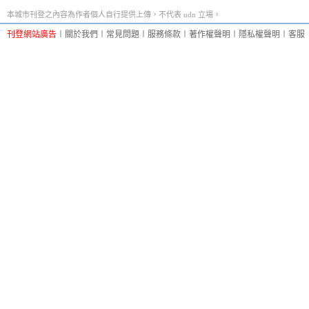
本城市刊登之內容為作者個人自行提供上傳，不代表 udn 立場。
刊登網站廣告
︱
關於我們
︱
常見問題
︱
服務條款
︱
著作權聲明
︱
隱私權聲明
︱
客服