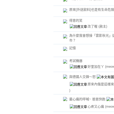
原來[外送飲料]也是有生命危險
得意的笑
改了喔
(赦主)
為什麼我會想接「雲影秋光」
市？
記憶
考試機器
好里加在ㄚ
(meow
與德國人交鋒～怒
原來內傷是這樣
)
最心痛的呼喊~ 爸爸快跑
心疼又心痛
(meow