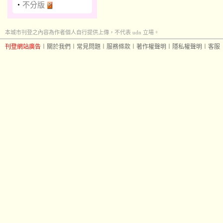
‧
不分版
本城市刊登之內容為作者個人自行提供上傳，不代表 udn 立場。
刊登網站廣告
︱
關於我們
︱
常見問題
︱
服務條款
︱
著作權聲明
︱
隱私權聲明
︱
客服