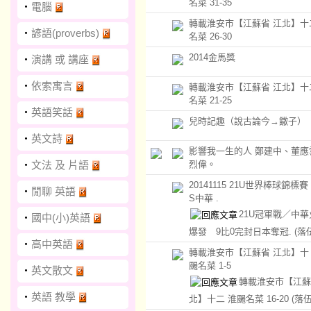
名菜 31-35
‧
電腦
轉載淮安市【江蘇省 江北】十
‧
諺語(proverbs)
名菜 26-30
2014金馬獎
‧
演講 或 講座
‧
依索寓言
轉載淮安市【江蘇省 江北】十
名菜 21-25
‧
英語笑話
兒時記趣（說古論今→饊子）
‧
英文詩
影響我一生的人 鄭建中、董應
‧
文法 及 片語
烈偉。
20141115 21U世界棒球錦標賽
‧
閒聊 英語
S中華 .
21U冠軍戰／中
‧
國中(小)英語
爆發 9比0完封日本奪冠.
(落
‧
高中英語
轉載淮安市【江蘇省 江北】十 
颺名菜 1-5
‧
英文散文
轉載淮安市【江蘇
‧
英語 教學
北】十二 淮颺名菜 16-20
(落