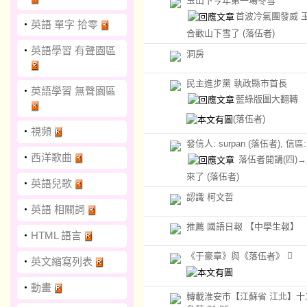
玉山下今年第一場冬雪
首波冷氣團發威 
‧
英語 單字 拾零
合歡山下雪了
(落伍者)
‧
英語學習 有聲園區
洞房
民主進步黨 執政縣市首長
‧
英語學習 無聲園區
藍綠版圖大翻轉
(落伍者)
‧
視頻
發信人: surpan (落伍者), 信區: 
‧
西洋歌曲
落伍者開講(四)
來了
(落伍者)
‧
英語兒歌
認識 柯文哲
‧
英語 相關詞
推薦 國語日報 【中學生報】
‧
HTML 語言
《于豪章》與《落伍者》 
‧
英文縮寫列表
‧
動畫
轉載淮安市【江蘇省 江北】十