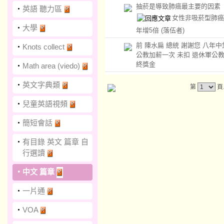
抽菸是導致肺癌最主要的因素
‧
英語 聽力區
女性非吸菸型肺癌 
‧
大學
年增5倍
(落伍者)
前 陳水扁 總統 謝謝您 八年
‧
Knots collect
公教加薪一次 未扣 退休軍公
終獎金
‧
Math area (viedo)
‧
英文字典類
第
頁
‧
兒童英語視頻
‧
簡短會話
‧
有目錄 英文 篇章 自
行選讀
‧
中文 篇章
‧
一片通
‧
VOA