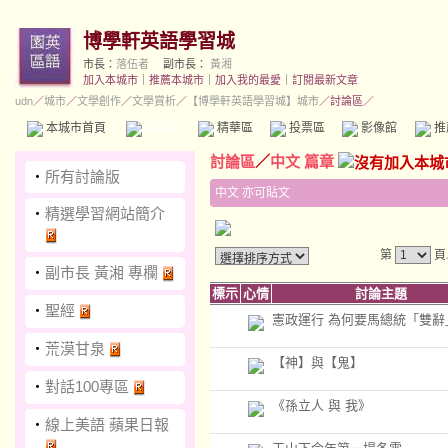
博學軒英語學習城
市長：
落伍者
副市長：
黃湘
加入本城市
｜
推薦本城市
｜
加入我的最愛
｜
訂閱最新文章
udn
／
城市
／
文學創作
／
文學賞析
／
【博學軒英語學習城】城市
／討論區／
本城市首頁
討論區
精華區
投票區
影像館
推
討論區
／
中文 篇章
‧
所有討論版
中文 亦可貼文
‧
精選學習網站簡介
第
頁
‧
副市長 黃湘 專欄
標示
心情
討論主題
‧
聖經
憲政運行 為何要馬總統「雙辭
‧
荒漠甘泉
【神】與【鬼】
‧
對話100專區
《孫立人 與 我》
‧
線上美語 蘋果日報