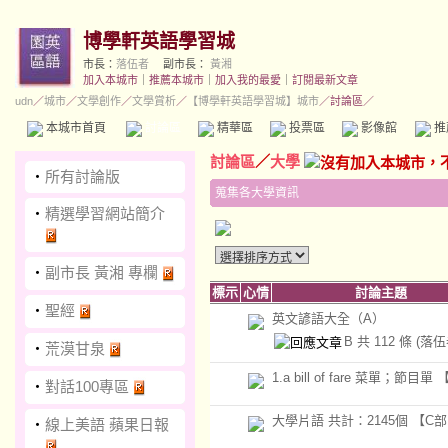
博學軒英語學習城
市長：
落伍者
副市長：
黃湘
加入本城市
｜
推薦本城市
｜
加入我的最愛
｜
訂閱最新文章
udn
／
城市
／
文學創作
／
文學賞析
／
【博學軒英語學習城】城市
／討論區／
本城市首頁
討論區
精華區
投票區
影像館
推
討論區
／
大學
‧
所有討論版
蒐集各大學資訊
‧
精選學習網站簡介
‧
副市長 黃湘 專欄
標示
心情
討論主題
‧
聖經
英文諺語大全（A）
B 共 112 條
(落伍
‧
荒漠甘泉
1.a bill of fare 菜單；節目
‧
對話100專區
大學片語 共計：2145個 【C部
‧
線上美語 蘋果日報