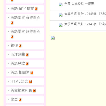
全國 大學校院 一覽表
‧
英語 單字 拾零
大學片語 共計：2145個 【B部
‧
英語學習 有聲園區
大學片語 共計：2145個 【A部
‧
英語學習 無聲園區
‧
視頻
‧
西洋歌曲
‧
英語兒歌
‧
英語 相關詞
‧
HTML 語言
‧
英文縮寫列表
‧
動畫