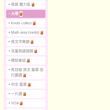
‧
英語 聽力區
‧
大學
‧
Knots collect
‧
Math area (viedo)
‧
英文字典類
‧
兒童英語視頻
‧
簡短會話
‧
有目錄 英文 篇章 自
行選讀
‧
中文 篇章
‧
一片通
‧
VOA