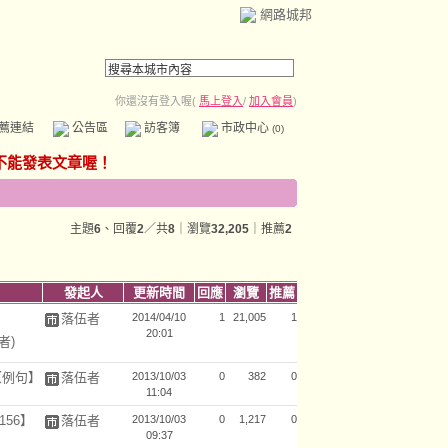
網路城邦
你還沒有登入喔(
馬上登入
/
加入會員
)
薦連結
公告區
訪客簿
市政中心
(0)
主題
6
、回覆
2
／共
8
｜瀏覽
32,205
｜推薦
2
發起人
更新時間
回應
瀏覽
推薦
落伍者
2014/04/10
1
21,005
1
20:01
者)
單 【例句】
落伍者
2013/10/03
0
382
0
11:04
156】
落伍者
2013/10/03
0
1,217
0
09:37