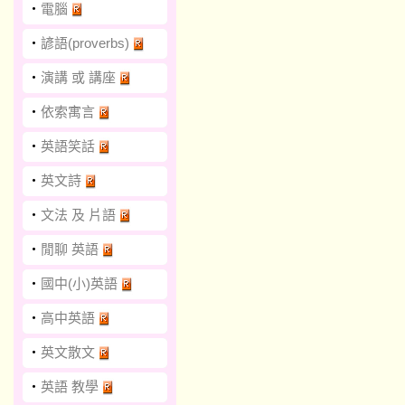
‧
電腦
‧
諺語(proverbs)
‧
演講 或 講座
‧
依索寓言
‧
英語笑話
‧
英文詩
‧
文法 及 片語
‧
閒聊 英語
‧
國中(小)英語
‧
高中英語
‧
英文散文
‧
英語 教學