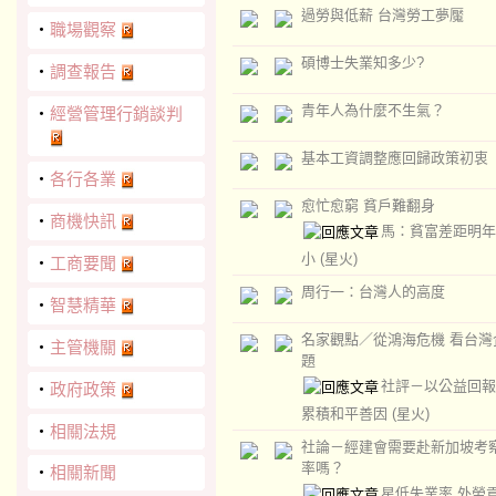
過勞與低薪 台灣勞工夢魘
‧
職場觀察
碩博士失業知多少?
‧
調查報告
青年人為什麼不生氣？
‧
經營管理行銷談判
基本工資調整應回歸政策初衷
‧
各行各業
愈忙愈窮 貧戶難翻身
‧
商機快訊
馬：貧富差距明年
小
(星火)
‧
工商要聞
周行一：台灣人的高度
‧
智慧精華
名家觀點／從鴻海危機 看台灣
‧
主管機關
題
社評－以公益回報
‧
政府政策
累積和平善因
(星火)
‧
相關法規
社論－經建會需要赴新加坡考
率嗎？
‧
相關新聞
星低失業率 外勞