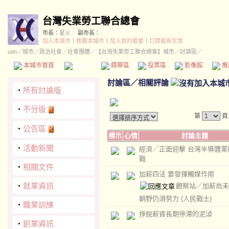
台灣失業勞工聯合總會
市長：
星火
副市長：
加入本城市
｜
推薦本城市
｜
加入我的最愛
｜
訂閱最新文章
udn
／
城市
／
政治社會
／
社會團體
／
【台灣失業勞工聯合總會】城市
／討論區／
本城市首頁
討論區
精華區
投票區
影像館
推
討論區
／
相關評論
‧
所有討論版
‧
不分版
第
頁
‧
公告區
標示
心情
討論主題
‧
活動新聞
經濟／正面迎擊 台灣半導體業
戰
‧
相關文件
加薪四法 要發揮觸媒作用
‧
就業資訊
觀察站／加薪尚未
朝野仍須努力
(人民戰士)
‧
職業訓練
掙脫薪資長期停滯的泥淖
‧
創業資訊