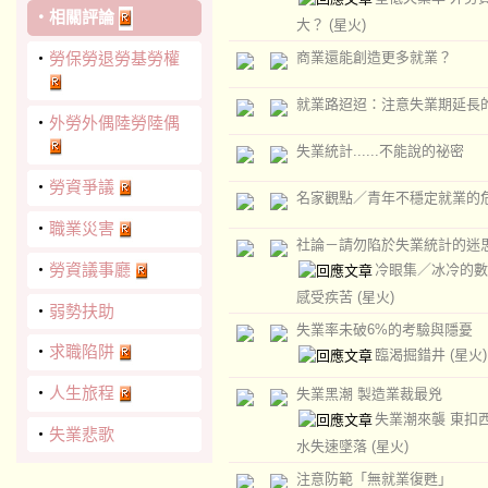
‧
相關評論
大？
(星火)
‧
勞保勞退勞基勞權
商業還能創造更多就業？
就業路迢迢：注意失業期延長
‧
外勞外偶陸勞陸偶
失業統計......不能說的祕密
‧
勞資爭議
名家觀點／青年不穩定就業的
‧
職業災害
社論－請勿陷於失業統計的迷
‧
勞資議事廳
冷眼集／冰冷的數
感受疾苦
(星火)
‧
弱勢扶助
失業率未破6%的考驗與隱憂
‧
求職陷阱
臨渴掘錯井
(星火)
‧
人生旅程
失業黑潮 製造業裁最兇
失業潮來襲 東扣
‧
失業悲歌
水失速墜落
(星火)
注意防範「無就業復甦」