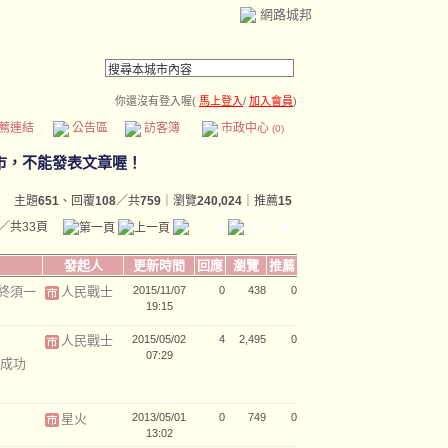
網路城邦
你還沒有登入喔(
馬上登入
/
加入會員
)
薦連結
公告區
訪客簿
市政中心
(0)
主題
651
、回覆
108
／共
759
｜瀏覽
240,024
｜推薦
15
／共33頁
發起人
更新時間
回應
瀏覽
推薦
終須一
人民戰士
2015/11/07
0
438
0
19:15
人民戰士
2015/05/02
4
2,495
0
07:29
成功
星火
2013/05/01
0
749
0
13:02