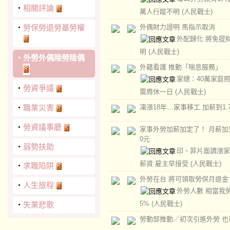
‧
相關評論
萬人行蹤不明
(人民戰士)
‧
勞保勞退勞基勞權
外偶財力證明 馬指示取消
外配歸化 將免提
明
(人民戰士)
‧
外勞外偶陸勞陸偶
外籍看護 推動「喘息服務」
家總：40萬家庭
‧
勞資爭議
需周休一日
(人民戰士)
‧
職業災害
凍漲18年…家事移工 加薪到1.
‧
勞資議事廳
家事外勞加薪加定了！ 月薪加到
0元
‧
弱勢扶助
印、菲片面調漲家
薪資 雇主早接受
(人民戰士)
‧
求職陷阱
外勞在台 將可領取勞保月退金
‧
人生旅程
外勞人數 相當我
5%
(人民戰士)
‧
失業悲歌
勞動部推動／初次引進外勞 也