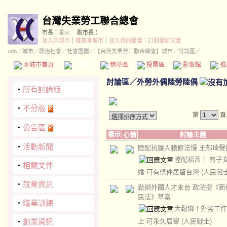
台灣失業勞工聯合總會
市長：
星火
副市長：
加入本城市
｜
推薦本城市
｜
加入我的最愛
｜
訂閱最新文章
udn
／
城市
／
政治社會
／
社會團體
／
【台灣失業勞工聯合總會】城市
／討論區／
本城市首頁
討論區
精華區
投票區
影像館
推
討論區
／
外勞外偶陸勞陸偶
‧
所有討論版
‧
不分版
第
頁
‧
公告區
標示
心情
討論主題
‧
活動新聞
陸配抗議入籍修法慢 王郁琦聲
陸配福音！ 有子
‧
相關文件
婚 可有條件居留台灣
(人民戰士
‧
就業資訊
鬆綁外國人才來台 政院提《新
民法》草案
‧
職業訓練
大鬆綁！外勞工作
‧
創業資訊
上 可永久居留
(人民戰士)