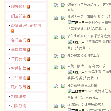
60萬名移工爭政治權 9月起發
‧
職場觀察
公投
‧
調查報告
鬆綁！外籍白領留台 改採「評
一個祖克柏兩種論
‧
經營管理行銷談判
進黨鬧雙姝大戰
(人民戰士)
僑外生薪資設下限 最快年底實
‧
各行各業
「漲健保費 變相
費」
(人民戰士)
‧
商機快訊
外勞警戒指標明年上路
‧
工商要聞
立院三讀 移工滿3年免出境
‧
智慧精華
仲介黑函飛 民進
‧
主管機關
委轟2綠委
(人民戰士)
外勞續聘 將免先返鄉
‧
政府政策
仲介：利潤降低 
‧
相關法規
棄台灣市場
(人民戰士)
增速險失控 外勞破60萬人
‧
相關新聞
每12外勞就有1人