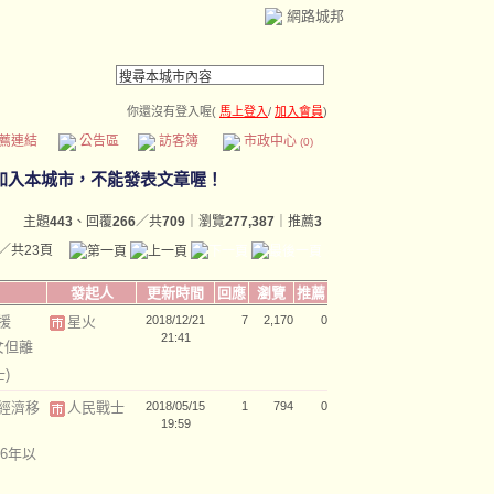
網路城邦
你還沒有登入喔(
馬上登入
/
加入會員
)
薦連結
公告區
訪客簿
市政中心
(0)
主題
443
、回覆
266
／共
709
｜瀏覽
277,387
｜推薦
3
／共23頁
發起人
更新時間
回應
瀏覽
推薦
援
星火
2018/12/21
7
2,170
0
21:41
女但離
)
經濟移
人民戰士
2018/05/15
1
794
0
19:59
6年以