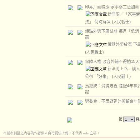
印菲片面喊漲 家事移工恐加薪
新聞眼／「家事勞
法」 何時解凍
(人民戰士)
鐘點外勞下周試辦 每月「低消
萬
鐘點外勞放寬 下
(人民戰士)
保障人權 收容外籍不得逾15天
新法將上路…護人
公帑 「好事」
(人民戰士)
馬總統：消滅歧視 陸配4年拿
證
勞委會：不反對延外勞留台年
第
頁
本城市刊登之內容為作者個人自行提供上傳，不代表 udn 立場。