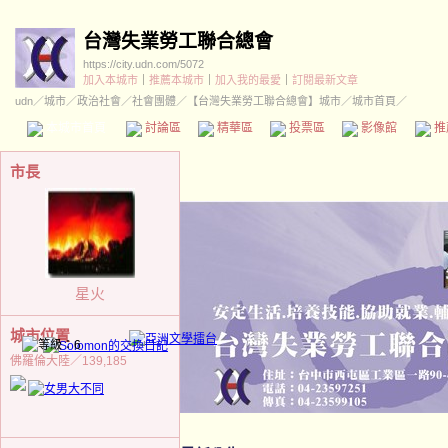
台灣失業勞工聯合總會
https://city.udn.com/5072
加入本城市
｜
推薦本城市
｜
加入我的最愛
｜
訂閱最新文章
udn
／
城市
／
政治社會
／
社會團體
／
【台灣失業勞工聯合總會】城市
／城市首頁／
本城市首頁
討論區
精華區
投票區
影像館
推
市長
星火
城市位置
佛羅倫大陸／139,185