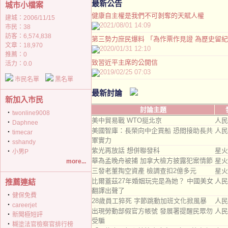
最新公告
城市小檔案
健康自主權是我們不可剝奪的天賦人權
建城：2006/11/15
2021/08/01 14:09
市民：38
訪客：6,574,838
第三勢力庶民爆料 「為作票作見證 為歷史留
文章：18,970
2020/01/31 12:10
推薦：
0
致習近平主席的公開信
活力：0.0
2019/02/25 07:03
市民名單
黑名單
最新討論
新加入市民
討論主題
‧
twonline9008
美中貿易戰 WTO挺北京
人民
‧
Daphnee
美國智庫：長榮向中企買船 恐間接助長共
人民
‧
timecar
軍實力
‧
sshandy
紫光再放話 想併聯發科
星火
‧
小男P
華為孟晚舟被捕 加拿大檢方披露犯案情節
星火
more...
三發老董掏空資產 檢調查扣2億多元
星火
比爾蓋茲27年婚姻玩完是為她？ 中國美女
人民
推薦連結
翻譯出聲了
‧
健保免費
28歲員工猝死 字節跳動加班文化掀風暴
人民
‧
careerjet
出現勞動部假官方帳號 發展署提醒民眾勿
人民
‧
新聞極短評
受騙
‧
糊塗法官檢察官排行榜