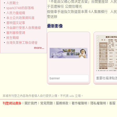
「不能由父親心情決定去留」台開董座邱
人民
‧
人民戰士
于芸遭解任 公開信曝光
‧
spark3748的部落格
假徵車手誣指欠款逼簽本票 6人集團橫行
人民
‧
人民力量組織
警送辦
‧
本土公共政策資料庫
‧
書映圖文記事
最新影像
‧
冷血銀行受害人自救連線
‧
審判審檢警調
‧
民生戰線
‧
台灣失業勞工聯合總會
more...
banner
重要社福津貼
本城市刊登之內容為作者個人自行提供上傳，不代表 udn 立場。
刊登網站廣告
︱
關於我們
︱
常見問題
︱
服務條款
︱
著作權聲明
︱
隱私權聲明
︱
客服