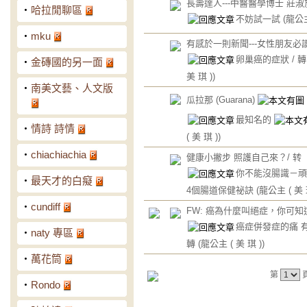
長壽達人---中醫醫學博士 莊淑旂
‧
哈拉閒聊區
不妨試一試
(龍公主
‧
mku
有感於一則新聞---女性朋友必
卵巢癌的症狀 / 
‧
金磚國的另一面
美 琪 ))
‧
南美文藝、人文版
瓜拉那 (Guarana)
最知名的
‧
情詩 詩情
( 美 琪 ))
‧
chiachiachia
健康小撇步 照護自己來？/ 转
你不能沒腸識－頑
‧
最天才的白癡
4個腸道保健祕訣
(龍公主 ( 美 
‧
cundiff
FW: 癌為什麼叫絕症，你可知
癌症併發症的痛 有
‧
naty 專區
轉
(龍公主 ( 美 琪 ))
‧
萬花筒
第
‧
Rondo