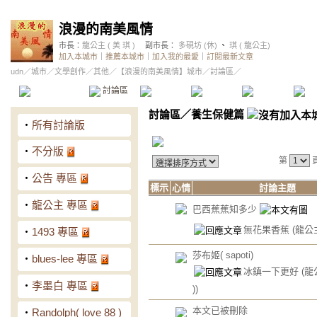
浪漫的南美風情
市長：
龍公主 ( 美 琪 )
副市長：
多硯坊 (休)
、
琪 ( 龍公主)
加入本城市
｜
推薦本城市
｜
加入我的最愛
｜
訂閱最新文章
udn
／
城市
／
文學創作
／
其他
／
【浪漫的南美風情】城市
／討論區／
本城市首頁
討論區
精華區
投票區
影像館
推
討論區
／
養生保健篇
‧
所有討論版
‧
不分版
第
‧
公告 專區
標示
心情
討論主題
‧
龍公主 專區
巴西蕉蕉知多少
無花果香蕉
(龍公主
‧
1493 專區
莎布姬( sapoti)
‧
blues-lee 專區
冰鎮一下更好
(龍
‧
李墨白 專區
))
本文已被刪除
‧
Randolph( love 88 )