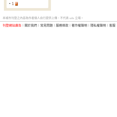
‧
1
本城市刊登之內容為作者個人自行提供上傳，不代表 udn 立場。
刊登網站廣告
︱
關於我們
︱
常見問題
︱
服務條款
︱
著作權聲明
︱
隱私權聲明
︱
客服