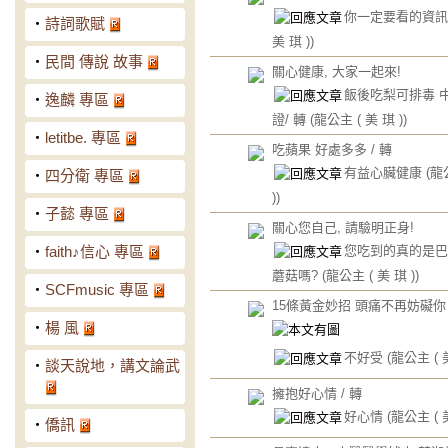
你一定要看的資
‧
詩詞歌賦
美 琪 ))
‧
民間 傳說 故事
關心健康, 大家一起來!
飯後吃梨可排毒 
‧
逸麟 專區
證/ 轉
(龍公主 ( 美 琪 ))
‧
letitbe. 專區
吃蘋果 好處多多 / 轉
有益心臟健康
(龍
‧
四分衛 專區
))
‧
子懿 專區
關心您自己, 請驗明正身!
您吃到的真的是巴
‧
faith♪信心 專區
蘑菇嗎?
(龍公主 ( 美 琪 ))
‧
SCFmusic 專區
15條黃金妙招 頭痛不再妨礙你
‧
楊 風
不好受
(龍公主 ( 美
‧
談天說地，講文論武
擁抱好心情 / 轉
好心情
(龍公主 ( 美
‧
僑訊