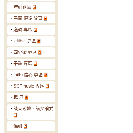
‧
詩詞歌賦
‧
民間 傳說 故事
‧
逸麟 專區
‧
letitbe. 專區
‧
四分衛 專區
‧
子懿 專區
‧
faith♪信心 專區
‧
SCFmusic 專區
‧
楊 風
‧
談天說地，講文論武
‧
僑訊