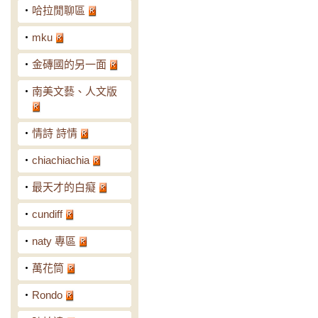
‧
哈拉閒聊區
‧
mku
‧
金磚國的另一面
‧
南美文藝、人文版
‧
情詩 詩情
‧
chiachiachia
‧
最天才的白癡
‧
cundiff
‧
naty 專區
‧
萬花筒
‧
Rondo