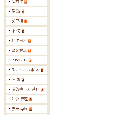
‧
陳柏達
‧
瑀 璇
‧
戈筆揚
‧
蕭 何
‧
佳作賞析
‧
藝文資訊
‧
iping0812
‧
Reaizuguo 專 區
‧
陸 游
‧
我的這一天 系列
‧
涼涼 專區
‧
雲天 專區