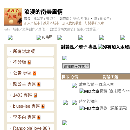
浪漫的南美風情
市長：
龍公主 ( 美 琪 )
副市長：
多硯坊 (休)
、
琪 ( 龍公主)
加入本城市
｜
推薦本城市
｜
加入我的最愛
｜
訂閱最新文章
udn
／
城市
／
文學創作
／
其他
／
【浪漫的南美風情】城市
／討論區／
本城市首頁
討論區
精華區
投票區
影像館
推
討論區
／
琇子 專區
‧
所有討論版
‧
不分版
‧
公告 專區
標示
心情
討論主題
‧
龍公主 專區
歌曲欣賞~~玫瑰人生
懂得
(夜未眠 Sleep
‧
1493 專區
時間的獨白
‧
blues-lee 專區
喜歡!
(茱茱愛茱)
‧
李墨白 專區
‧
Randolph( love 88 )