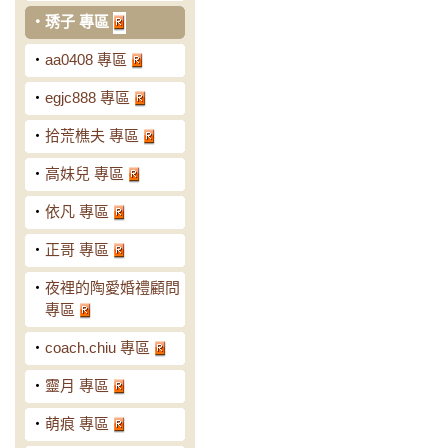
‧
琇子 專區
‧
aa0408 專區
‧
egjc888 專區
‧
拾荒樵夫 專區
‧
高妹兒 專區
‧
依凡 專區
‧
正哥 專區
‧
夜裡的陶愛婚禮顧問
專區
‧
coach.chiu 專區
‧
靈月 專區
‧
萌痕 專區