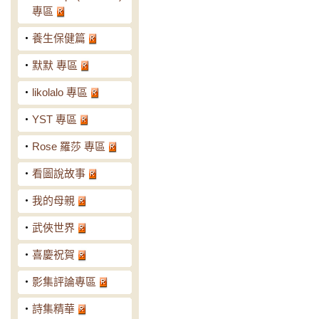
專區
‧
養生保健篇
‧
默默 專區
‧
likolalo 專區
‧
YST 專區
‧
Rose 羅莎 專區
‧
看圖說故事
‧
我的母親
‧
武俠世界
‧
喜慶祝賀
‧
影集評論專區
‧
詩集精華