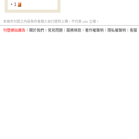
‧
1
本城市刊登之內容為作者個人自行提供上傳，不代表 udn 立場。
刊登網站廣告
︱
關於我們
︱
常見問題
︱
服務條款
︱
著作權聲明
︱
隱私權聲明
︱
客服