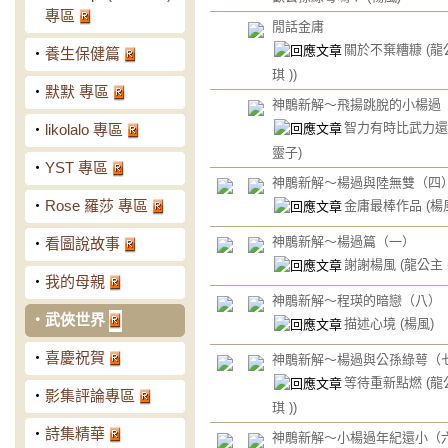
專區
閒話金庸
關於不棄糟糠
(龍
‧
養生保健篇
琪 ))
‧
默默 專區
神鵰新解～飛揚跳脫的小楊過
智力有時比武力
‧
likolalo 專區
靈子)
‧
YST 專區
神鵰新解～楊過與陸無雙（四
‧
Rose 羅莎 專區
金庸最棒作品
(楊
神鵰新解～楊過篇（一）
‧
看圖說故事
謝謝楊風
(龍公主 (
‧
我的母親
神鵰新解～程瑛的暗戀（八）
‧
武俠世界
描述心境
(楊風)
‧
喜慶祝賀
神鵰新解～楊過與公孫綠萼（
等待重新點燃
(龍
‧
影集評論專區
琪 ))
‧
詩集精華
神鵰新解～小楊過年紀還小（