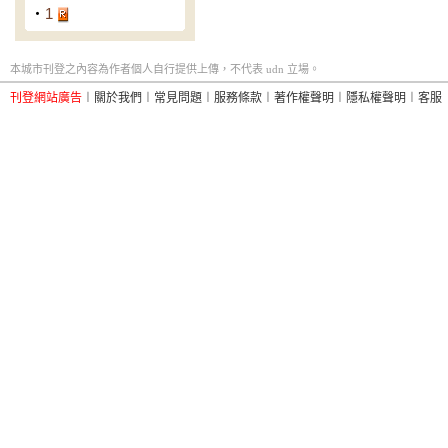
‧
1
本城市刊登之內容為作者個人自行提供上傳，不代表 udn 立場。
刊登網站廣告
︱
關於我們
︱
常見問題
︱
服務條款
︱
著作權聲明
︱
隱私權聲明
︱
客服