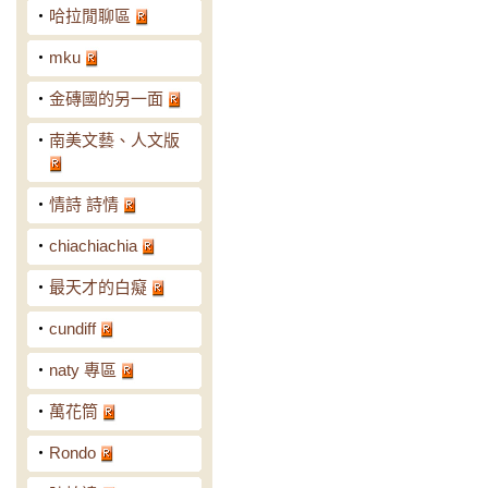
‧
哈拉閒聊區
‧
mku
‧
金磚國的另一面
‧
南美文藝、人文版
‧
情詩 詩情
‧
chiachiachia
‧
最天才的白癡
‧
cundiff
‧
naty 專區
‧
萬花筒
‧
Rondo