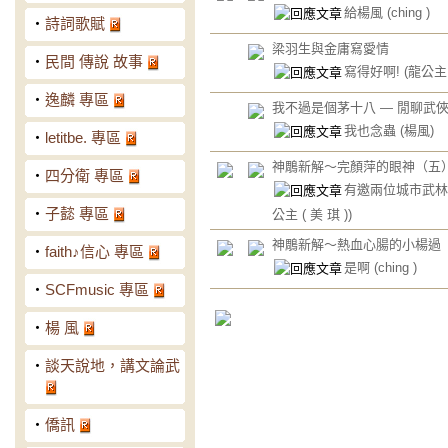
給楊風
(ching )
‧
詩詞歌賦
梁羽生與金庸寫愛情
‧
民間 傳說 故事
寫得好啊!
(龍公主 
‧
逸麟 專區
我不過是個茅十八 — 閒聊武
我也念蟲
(楊風)
‧
letitbe. 專區
神鵰新解～完顏萍的眼神（五
‧
四分衛 專區
有邀兩位城市武
‧
子懿 專區
公主 ( 美 琪 ))
神鵰新解～熱血心腸的小楊過
‧
faith♪信心 專區
是啊
(ching )
‧
SCFmusic 專區
‧
楊 風
‧
談天說地，講文論武
‧
僑訊