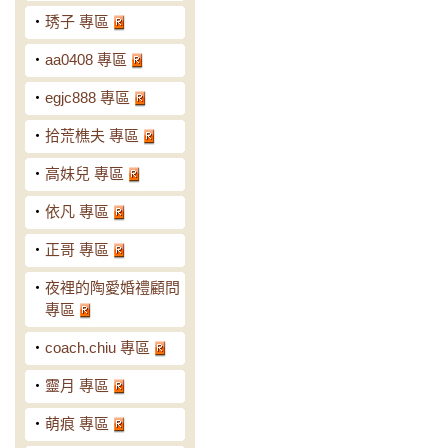
‧
琇子 專區
‧
aa0408 專區
‧
egjc888 專區
‧
拾荒樵夫 專區
‧
高妹兒 專區
‧
依凡 專區
‧
正哥 專區
‧
夜裡的陶愛婚禮顧問
專區
‧
coach.chiu 專區
‧
靈月 專區
‧
萌痕 專區