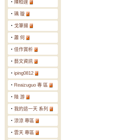
‧
陳柏達
‧
瑀 璇
‧
戈筆揚
‧
蕭 何
‧
佳作賞析
‧
藝文資訊
‧
iping0812
‧
Reaizuguo 專 區
‧
陸 游
‧
我的這一天 系列
‧
涼涼 專區
‧
雲天 專區