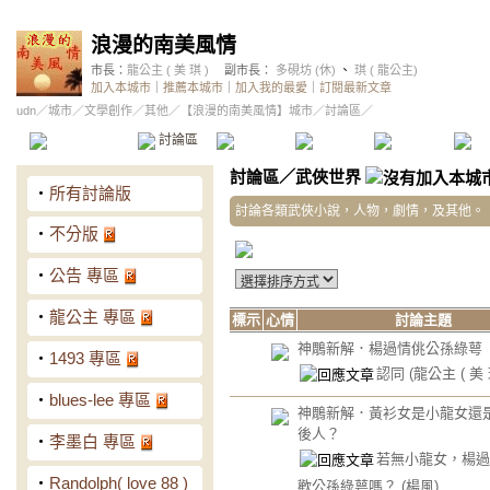
浪漫的南美風情
市長：
龍公主 ( 美 琪 )
副市長：
多硯坊 (休)
、
琪 ( 龍公主)
加入本城市
｜
推薦本城市
｜
加入我的最愛
｜
訂閱最新文章
udn
／
城市
／
文學創作
／
其他
／
【浪漫的南美風情】城市
／討論區／
本城市首頁
討論區
精華區
投票區
影像館
推
討論區
／
武俠世界
‧
所有討論版
討論各類武俠小說，人物，劇情，及其他。
‧
不分版
‧
公告 專區
‧
龍公主 專區
標示
心情
討論主題
神鵰新解．楊過情佻公孫綠萼
‧
1493 專區
認同
(龍公主 ( 美 
‧
blues-lee 專區
神鵰新解．黃衫女是小龍女還
後人？
‧
李墨白 專區
若無小龍女，楊過
‧
Randolph( love 88 )
歡公孫綠萼嗎？
(楊風)