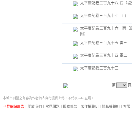
太平廣記卷三百九十八 石（坡
太平廣記卷三百九十七 山
太平廣記卷三百九十六 雨（
附）
太平廣記卷三百九十五 雷三
太平廣記卷三百九十四 雷二
太平廣記卷三百九十三
第
頁
本城市刊登之內容為作者個人自行提供上傳，不代表 udn 立場。
刊登網站廣告
︱
關於我們
︱
常見問題
︱
服務條款
︱
著作權聲明
︱
隱私權聲明
︱
客服