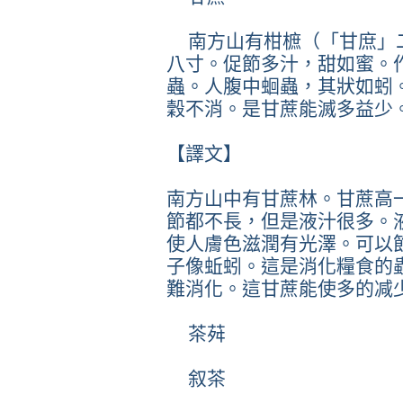
南方山有柑樜（「甘庶」
八寸。促節多汁，甜如蜜。
蟲。人腹中蛔蟲，其狀如蚓
穀不消。是甘蔗能滅多益少
【譯文】
南方山中有甘蔗林。甘蔗高
節都不長，但是液汁很多。
使人膚色滋潤有光澤。可以
子像蚯蚓。這是消化糧食的
難消化。這甘蔗能使多的减
茶荈
叙茶