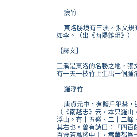
癭竹
東洛勝境有三溪，張文規
如李。（出《酉陽雜俎》）
【譯文】
三溪是東洛的名勝之地，張
有一天一枝竹上生出一個腫
羅浮竹
唐貞元中，有鹽戶犯禁，
（《南越志》云，本只羅山
浮山。有十五嶺、二十二峰
其右也。曾有詩曰：「四百
百靈若爲移中土，嵩華都爲