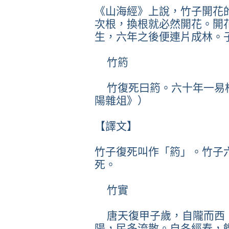
《山海經》上說，竹子開花
次根，換根就必然開花。開
生，六年之後便連片成林。
竹箹
竹復死曰箹。六十年一易
陽雜俎》）
【譯文】
竹子復死叫作「箹」。竹子
死。
竹實
唐天復甲子歲，自隴而西
陽，民多流散。自冬經春，