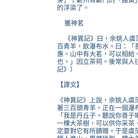
的浮梁了。
獲神茗
《神異記》曰，余姚人虞
百青羊，飲瀑布水。曰：「
惠。山中有大茗，可以相給
也。」因立茶祠。後常與人
記》）
【譯文】
《神異記》上說，余姚人虞
著三百頭青羊，正在一個瀑
「我是丹丘子。聽說你善于
一棵大茶樹，可以供你采茶
定要對它有所饋贈。于是虞