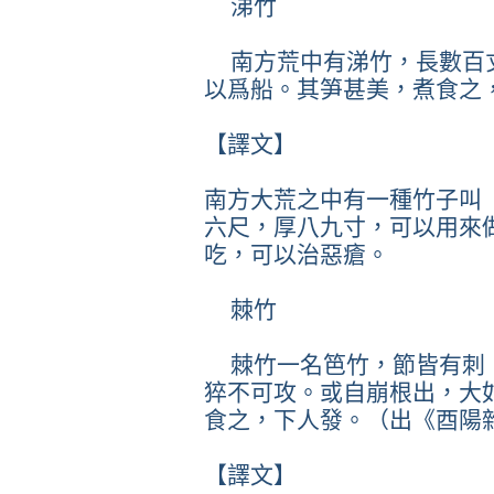
涕竹
南方荒中有涕竹，長數百
以爲船。其笋甚美，煮食之
【譯文】
南方大荒之中有一種竹子叫
六尺，厚八九寸，可以用來
吃，可以治惡瘡。
棘竹
棘竹一名笆竹，節皆有刺
猝不可攻。或自崩根出，大
食之，下人發。（出《酉陽
【譯文】