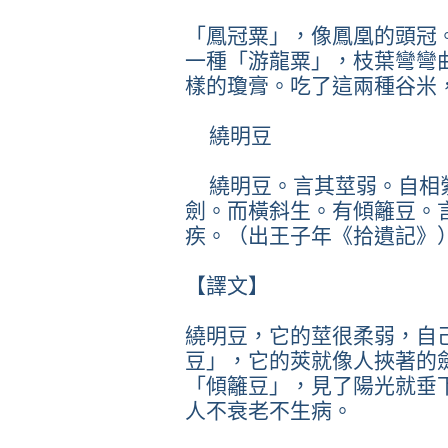
「鳳冠粟」，像鳳凰的頭冠
一種「游龍粟」，枝葉彎彎
樣的瓊膏。吃了這兩種谷米
繞明豆
繞明豆。言其莖弱。自相
劍。而橫斜生。有傾籬豆。
疾。（出王子年《拾遺記》
【譯文】
繞明豆，它的莖很柔弱，自
豆」，它的莢就像人挾著的
「傾籬豆」，見了陽光就垂
人不衰老不生病。