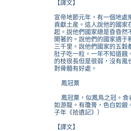
【譯文】
宣帝地節元年，有一個地處
貢獻土産。這人說他的國家
起。說他們國家總是昏昏然
開著的。說他們的國家適于
三千里。說他們國家的五穀
肚子吃一粒，一年不知道餓
的枝很長但是很弱，沒有風
對骨髓有好處。
鳳冠粟
鳳冠粟，似鳳鳥之冠。食
如游龍。有瓊膏，色白如銀
子年《拾遺記》）
【譯文】