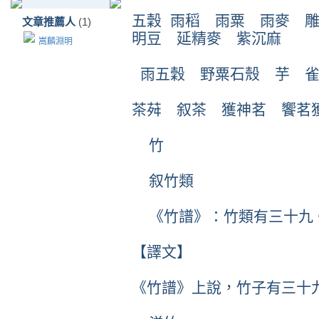
五穀 雨稻 雨粟 雨麥 
文章推薦人
(1)
明豆 延精麥 紫沉麻
嵩麟淵明
雨五穀 野粟石殼 芋 
茶荈 叙茶 獲神茗 饗茗
竹
叙竹類
《竹譜》：竹類有三十九
【譯文】
《竹譜》上說，竹子有三十