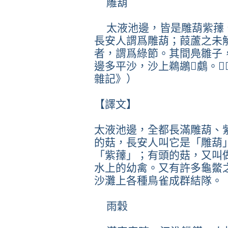
雕葫
太液池邊，皆是雕葫紫蘀
長安人謂爲雕葫；葭蘆之未
者，謂爲綠節。其間鳧雛子
邊多平沙，沙上鵜鶘鸆。
雜記》）
【譯文】
太液池邊，全都長滿雕葫、
的菇，長安人叫它是「雕葫
「紫蘀」；有頭的菇，又叫
水上的幼禽。又有許多龜鱉
沙灘上各種鳥雀成群結隊。
雨穀