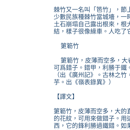
棘竹又一名叫「笆竹」，節
少數民族種棘竹當城墻，一
土石崩塌自己露出根來，根
結，樣子很像繰車。人吃了
筻簕竹
筻簕竹，皮薄而空多，大
可爲錯子。錯甲，利勝于鐵
（出《廣州記》。古林之竹
芋。出《嶺表錄異》）
【譯文】
筻簕竹，皮薄而空多，大的
的花紋，可用來做錯子。用
西，它的鋒利勝過鐵錯。如