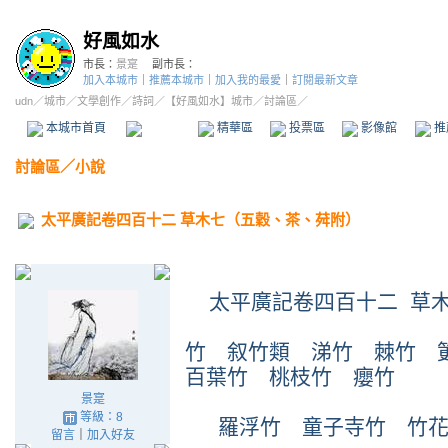
好風如水
市長：
景寔
副市長：
加入本城市
｜
推薦本城市
｜
加入我的最愛
｜
訂閱最新文章
udn
／
城市
／
文學創作
／
詩詞
／
【好風如水】城市
／討論區／
本城市首頁
討論區
精華區
投票區
影像館
推
討論區
／
小說
太平廣記卷四百十二 草木七（五穀、茶、荈附）
太平廣記卷四百十二 草
竹 叙竹類 涕竹 棘竹 
百葉竹 桃枝竹 癭竹
景寔
等級：8
羅浮竹 童子寺竹 竹花
留言
｜
加入好友