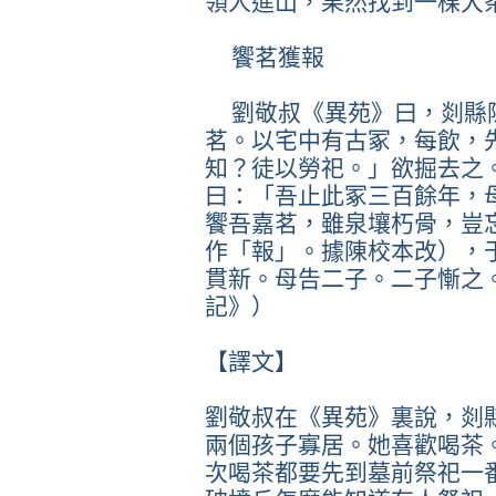
領人進山，果然找到一棵大
饗茗獲報
劉敬叔《異苑》曰，剡縣
茗。以宅中有古冢，每飲，
知？徒以勞祀。」欲掘去之
曰：「吾止此冢三百餘年，
饗吾嘉茗，雖泉壤朽骨，豈
作「報」。據陳校本改），
貫新。母告二子。二子慚之
記》）
【譯文】
劉敬叔在《異苑》裏說，剡
兩個孩子寡居。她喜歡喝茶
次喝茶都要先到墓前祭祀一