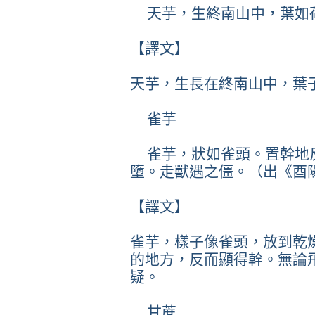
天芋，生終南山中，葉如
【譯文】
天芋，生長在終南山中，葉
雀芋
雀芋，狀如雀頭。置幹地
墮。走獸遇之僵。（出《酉
【譯文】
雀芋，樣子像雀頭，放到乾
的地方，反而顯得幹。無論
疑。
甘蔗