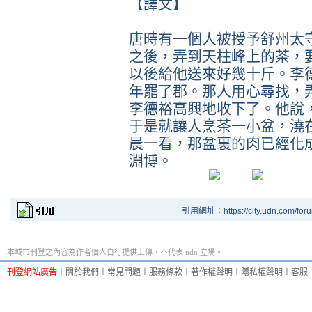
【譯文】
唐時有一個人被授予舒州太
之後，弄到天柱峰上的茶，
以後給他送來好幾十斤。李
年罷了郡。那人用心尋找，
李德裕高興地收下了。他說
于是就讓人烹茶一小盆，澆
晨一看，那盆裏的肉已經化
淵博。
引用網址：https://city.udn.com/for
本城市刊登之內容為作者個人自行提供上傳，不代表 udn 立場。
刊登網站廣告
︱
關於我們
︱
常見問題
︱
服務條款
︱
著作權聲明
︱
隱私權聲明
︱
客服