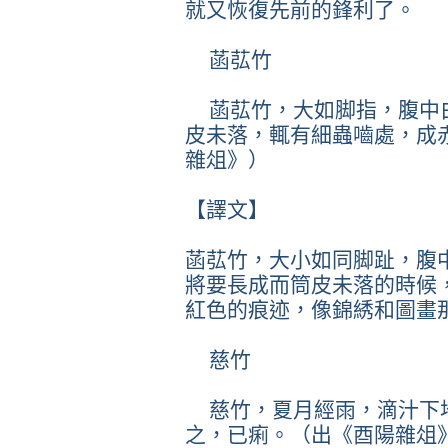
就又恢復先前的鋒利了。
菡苰竹
菡苰竹，大如脚指，腹中
皮未落，輒有細蟲嚙處，成
雜俎》）
【譯文】
菡苰竹，大小如同脚趾，腹
將要長成而筒皮未落的時候
紅色的痕迹，像錦綉和圖畫
慈竹
慈竹，夏月經雨，滴汁下
之，已痢。（出《酉陽雜俎