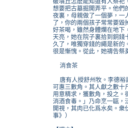
破墳丘怎麽能知道有人祭祀
想要把古墓掘開弄平。他們
夜裏，母親做了一個夢，一
了，你的兩個孩子常常要毀
好茶喝，雖然身體爛在地下
天亮，她在院子裏拾到銅錢
久了，唯獨穿錢的繩是新的
很是慚愧。從此，她禱告祭
消食茶
唐有人授舒州牧。李德裕
可惠三數角。其人獻之數十
用意精求，獲數角，投之。
消酒食毒。」乃命烹一甌，
開視，其肉已化爲水矣。衆
事》）