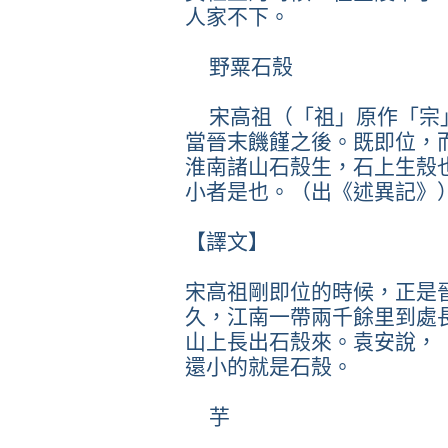
人家不下。
野粟石殼
宋高祖（「祖」原作「宗
當晉末饑饉之後。既即位，
淮南諸山石殼生，石上生殼
小者是也。（出《述異記》
【譯文】
宋高祖剛即位的時候，正是
久，江南一帶兩千餘里到處
山上長出石殼來。袁安說，
還小的就是石殼。
芋