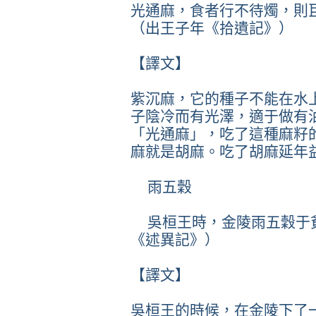
光通麻，食者行不待燭，則
（出王子年《拾遺記》）
【譯文】
紫沉麻，它的種子不能在水
子陰冷而有光澤，適于做有
「光通麻」，吃了這種麻籽
麻就是胡麻。吃了胡麻延年
雨五穀
吳桓王時，金陵雨五穀于
《述異記》）
【譯文】
吳桓王的時候，在金陵下了