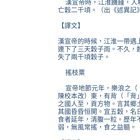
漢宣帝時，江淮饑饉，人
亡穀二千頃。（出《述異記
【譯文】
漢宣帝的時候，江淮一帶遇
連下了三天穀子雨。不久，
失了兩千頃穀子。
搖枝粟
宣帝地節元年，樂浪之（
陳校本改）東，有背（「背
之國人至，貢方物。言其鄉
其國昏昏恒開。宜五穀，名
食者延年，清腹一粒。歷年
弱，無風常搖，食之益髓。