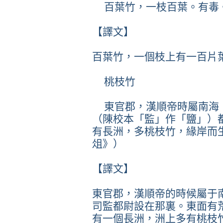
百葉竹，一枝百葉。有毒
【譯文】
百葉竹，一個枝上有一百片
桃枝竹
東官郡，漢順帝時屬南海
（陳校本「監」作「鹽」）
有長洲，多桃枝竹，緣岸而
俎》）
【譯文】
東官郡，漢順帝的時候屬于
司監都尉設在那裏。東面有
有一個長洲，洲上多有桃枝