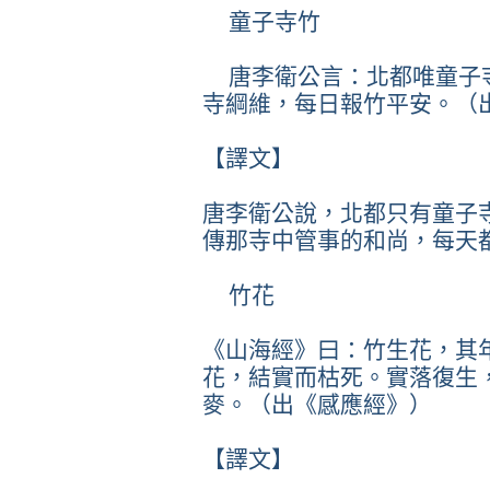
童子寺竹
唐李衛公言：北都唯童子
寺綱維，每日報竹平安。（
【譯文】
唐李衛公說，北都只有童子
傳那寺中管事的和尚，每天
竹花
《山海經》曰：竹生花，其
花，結實而枯死。實落復生
麥。（出《感應經》）
【譯文】