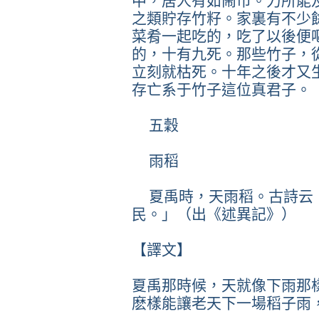
中，居人有如鬧市。力所能
之類貯存竹籽。家裏有不少
菜肴一起吃的，吃了以後便
的，十有九死。那些竹子，
立刻就枯死。十年之後才又
存亡系于竹子這位真君子。
五穀
雨稻
夏禹時，天雨稻。古詩云
民。」（出《述異記》）
【譯文】
夏禹那時候，天就像下雨那
麽樣能讓老天下一場稻子雨