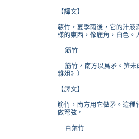
【譯文】
慈竹，夏季雨後，它的汁液
樣的東西，像鹿角，白色。
筋竹
筋竹，南方以爲矛。笋未
雜俎》）
【譯文】
筋竹，南方用它做矛。這種
做弩弦。
百葉竹