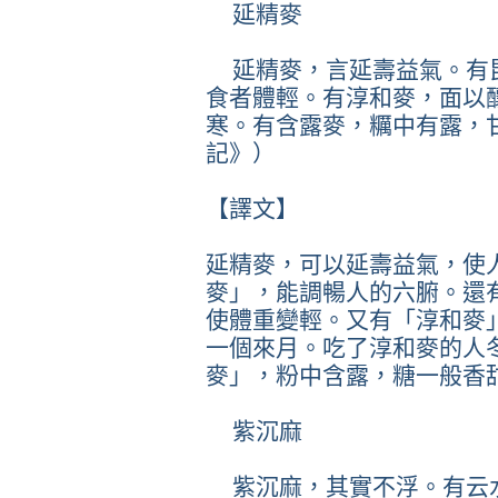
延精麥
延精麥，言延壽益氣。有
食者體輕。有淳和麥，面以
寒。有含露麥，糲中有露，
記》）
【譯文】
延精麥，可以延壽益氣，使
麥」，能調暢人的六腑。還
使體重變輕。又有「淳和麥
一個來月。吃了淳和麥的人
麥」，粉中含露，糖一般香
紫沉麻
紫沉麻，其實不浮。有云