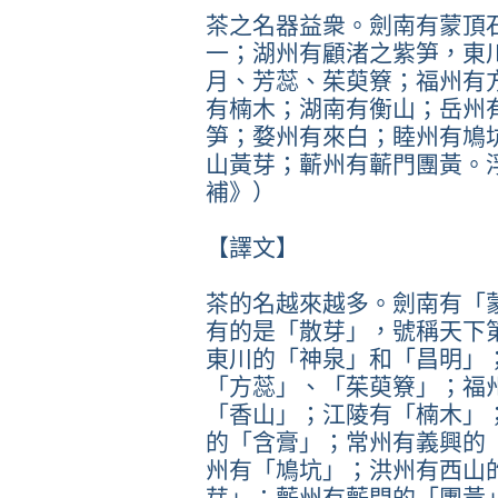
茶之名器益衆。劍南有蒙頂
一；湖州有顧渚之紫笋，東
月、芳蕊、茱萸簝；福州有
有楠木；湖南有衡山；岳州
笋；婺州有來白；睦州有鳩
山黃芽；蘄州有蘄門團黃。
補》）
【譯文】
茶的名越來越多。劍南有「
有的是「散芽」，號稱天下
東川的「神泉」和「昌明」
「方蕊」、「茱萸簝」；福
「香山」；江陵有「楠木」
的「含膏」；常州有義興的
州有「鳩坑」；洪州有西山
芽」；蘄州有蘄門的「團黃