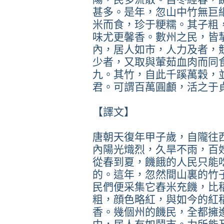
甚多。是年，忽山中竹無巨
米而食，珍于粳糯。其子粗
味尤更馨香。數州之民，皆
內，居人如市，人力及者，
少者，又取與葷茹血肉而同
九。其竹，自此千蹊萬穀，
君。可謂百萬圓顱，活之于
【譯文】
唐朝天復年甲子歲，自隴往
內陽光熾烈，久旱不雨，百
從春到夏，饑餓的人民只能
的。這年，忽然間山裏的竹
民們便采集它舂米充饑，比
粗，顔色略紅，與如今的紅
香。幾個州的饑民，全都擁