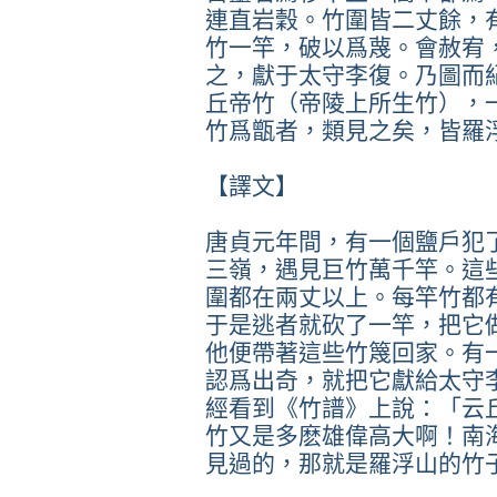
連直岩穀。竹圍皆二丈餘，
竹一竿，破以爲蔑。會赦宥
之，獻于太守李復。乃圖而
丘帝竹（帝陵上所生竹），
竹爲甑者，類見之矣，皆羅
【譯文】
唐貞元年間，有一個鹽戶犯
三嶺，遇見巨竹萬千竿。這
圍都在兩丈以上。每竿竹都
于是逃者就砍了一竿，把它
他便帶著這些竹篾回家。有
認爲出奇，就把它獻給太守
經看到《竹譜》上說：「云
竹又是多麽雄偉高大啊！南
見過的，那就是羅浮山的竹