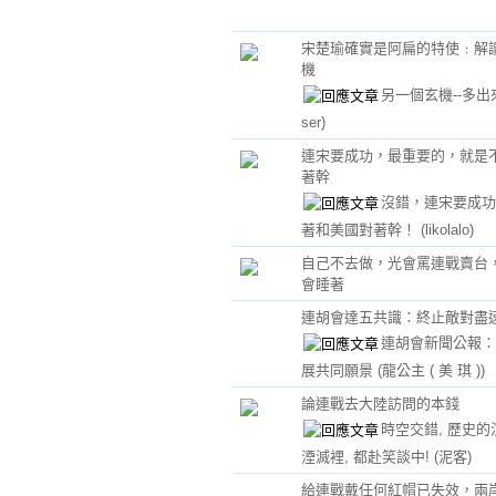
宋楚瑜確實是阿扁的特使﹕解
機
另一個玄機--多
ser)
連宋要成功，最重要的，就是
著幹
沒錯，連宋要成功
著和美國對著幹！
(likolalo)
自己不去做，光會罵連戰賣台
會睡著
連胡會達五共識：終止敵對盡
連胡會新聞公報：
展共同願景
(龍公主 ( 美 琪 ))
論連戰去大陸訪問的本錢
時空交錯, 歷史的
湮滅裡, 都赴笑談中!
(泥客)
給連戰戴任何紅帽已失效，兩