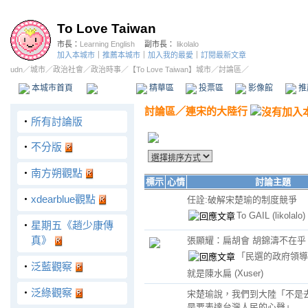
To Love Taiwan
市長：
Learning English
副市長：
likolalo
加入本城市
｜
推薦本城市
｜
加入我的最愛
｜
訂閱最新文章
udn
／
城市
／
政治社會
／
政治時事
／
【To Love Taiwan】城市
／討論區／
本城市首頁
討論區
精華區
投票區
影像館
推
討論區
／
連宋的大陸行
‧
所有討論版
‧
不分版
‧
南方朔觀點
標示
心情
討論主題
‧
xdearblue觀點
任詮:破解宋楚瑜的制度競爭
To GAIL
(likolalo)
‧
星期五《趙少康傳
真》
張顯耀：扁胡會 胡錦濤不在乎
「民選的政府領導
‧
泛藍觀察
就是陳水扁
(Xuser)
‧
泛綠觀察
宋楚瑜說，我們到大陸「不是
是要表達台灣人民的心聲」