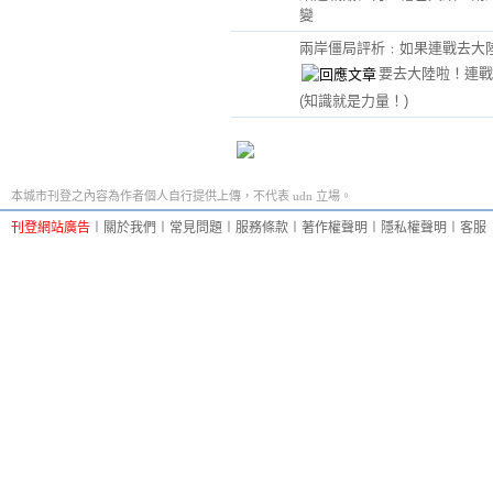
變
兩岸僵局評析﹕如果連戰去大
要去大陸啦！連戰
(知識就是力量！)
本城市刊登之內容為作者個人自行提供上傳，不代表 udn 立場。
刊登網站廣告
︱
關於我們
︱
常見問題
︱
服務條款
︱
著作權聲明
︱
隱私權聲明
︱
客服