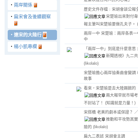
‧
兩岸關係
歷史文件存檔﹕宋胡會談公報
宋楚瑜出來對付韋
‧
扁宋會及後續觀察
報主筆叫宋楚瑜要做孔夫子。
兩岸一中 宋楚瑜：兩岸各表一
‧
連宋的大陸行
中
‧
楊小凱專欄
「兩岸一中」到底是什麼意思
新聞透視》九二共
(likolalo)
宋楚瑜擔心兩岸協奏曲會變調 
故事
看來，宋楚瑜是去大陸踢館的
兩大報早就市場考
不封站了！
(知識就是力量！)
宋搭橋 老美的劇本或保證？ 
推動和平攻勢其實
險的
(likolalo)
扁九二表述 宋胡會主調