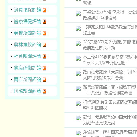
警惕
‧
消費環保評論
華視公信力重傷 李永得：從公
改組起步 重振信譽
‧
醫療保健評論
【專家之眼】特赦乃政治算計
‧
勞權新聞評論
法正義
285元變350元？快篩試劑悄漲
‧
農林漁牧評論
政府放任趁火打劫
‧
社會新聞評論
本土增4126例再創新高 6縣市
千例、只1縣市仍個位數
‧
貪腐疏懶評論
改口批俄羅斯「大屠殺」 川普
大陸很快就會攻打台灣
‧
兩岸新聞評論
新書爆麥康諾、麥卡錫私下罵
‧
國際新聞評論
「王八蛋」 想逼他離開政壇
打擊通膨 美副國安顧問提可調
略性對陸關稅
彭博：俄烏戰爭給中國大陸的啟
力犯台恐更快更狠
澤倫斯基：所有國家須準備好