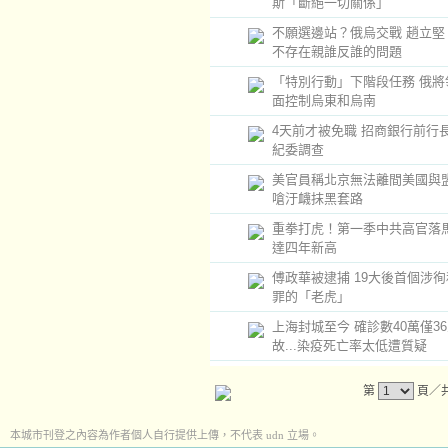
斯「斷絕一切關係」
不願選邊站？俄烏交戰 趙立堅
不存在親誰反誰的問題
「特別行動」下階段任務 俄將
面控制烏東和烏南
4天前才被免職 招商銀行前行
紀委調查
美官員稱北京無法離間美國與盟
嗆汙衊抹黑套路
重拳打虎！第一季中共高官落
達四年新高
傅政華被逮捕 19大後首個涉
罪的「老虎」
上海封城至今 確診數40萬僅3
故...染疫死亡率太低遭質疑
第
頁／共
本城市刊登之內容為作者個人自行提供上傳，不代表 udn 立場。