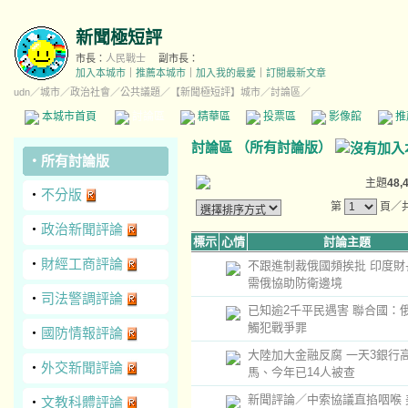
新聞極短評
市長：
人民戰士
副市長：
加入本城市
｜
推薦本城市
｜
加入我的最愛
｜
訂閱最新文章
udn
／
城市
／
政治社會
／
公共議題
／
【新聞極短評】城市
／討論區／
本城市首頁
討論區
精華區
投票區
影像館
推
討論區
（
所有討論版
）
‧
所有討論版
主題
48,
‧
不分版
第
頁／共
‧
政治新聞評論
標示
心情
討論主題
‧
財經工商評論
不跟進制裁俄國頻挨批 印度財
需俄協助防衛邊境
‧
司法警調評論
已知逾2千平民遇害 聯合國：
觸犯戰爭罪
‧
國防情報評論
大陸加大金融反腐 一天3銀行
‧
外交新聞評論
馬、今年已14人被查
新聞評論／中索協議直掐咽喉 
‧
文教科體評論