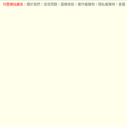
刊登網站廣告
︱
關於我們
︱
常見問題
︱
服務條款
︱
著作權聲明
︱
隱私權聲明
︱
客服