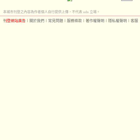
本城市刊登之內容為作者個人自行提供上傳，不代表 udn 立場。
刊登網站廣告
︱
關於我們
︱
常見問題
︱
服務條款
︱
著作權聲明
︱
隱私權聲明
︱
客服