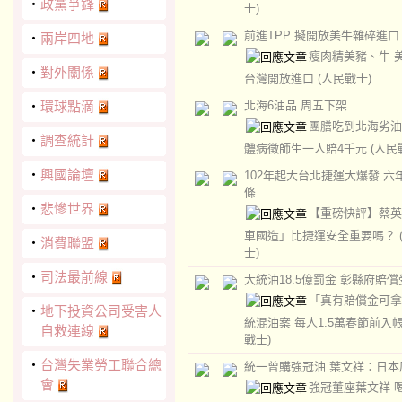
‧
政黨爭鋒
士)
前進TPP 擬開放美牛雜碎進口
‧
兩岸四地
瘦肉精美豬、牛 
‧
對外關係
台灣開放進口
(人民戰士)
‧
環球點滴
北海6油品 周五下架
團膳吃到北海劣油
‧
調查統計
體病徵師生一人賠4千元
(人民
‧
興國論壇
102年起大台北捷運大爆發 六
條
‧
悲慘世界
【重磅快評】蔡英
車國造」比捷運安全重要嗎？
‧
消費聯盟
士)
‧
司法最前線
大統油18.5億罰金 彰縣府賠
「真有賠償金可拿
‧
地下投資公司受害人
統混油案 每人1.5萬春節前入
自救連線
戰士)
‧
台灣失業勞工聯合總
統一曾購強冠油 葉文祥：日本
會
強冠董座葉文祥 