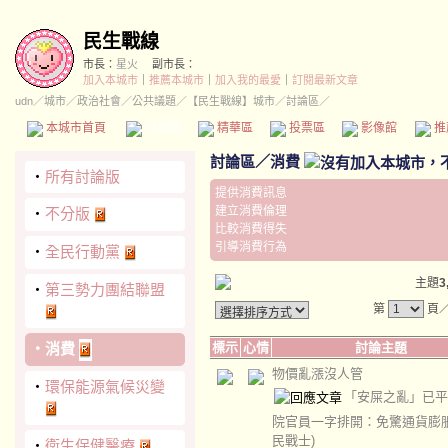
民生戰線
市長：
星火
副市長：
加入本城市
｜
推薦本城市
｜
加入我的最愛
｜
訂閱最新文章
udn
／
城市
／
政治社會
／
公共議題
／
【民生戰線】城市
／討論區／
本城市首頁
討論區
精華區
投票區
影像館
推
討論區
／
消費
‧
所有討論版
提供消費訊息
建立消費倫理
‧
不分版
比較消費得失
引導消費行為
‧
全民行動黨
主題
3
‧
第三勢力團結聯盟
第
頁
‧
消費
標示
心情
討論主題
物價亂漲沒人管
‧
環保能源氣候災變
「安屎之亂」已平
院官員一字排開：免驚通貨膨
民戰士)
‧
衛生保健醫療