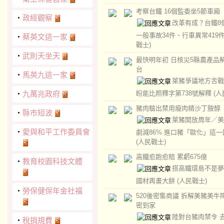
考察台鐵 16個監委坐5節車廂
‧
政經觀察
改革有成？台鐵8
一般事故34件、行車異常419
‧
蔡英文這一家
戰士)
‧
武則天坐天
最快明年初 日核災5縣農產品
台
‧
馬英九這一家
萊豬爭議地方舌戰
‧
九萬兆政府
盼能比照釋字第738號解釋
(人
豬肉驗出禁用瘦肉精沙丁胺醇
‧
縣市短波
萊豬開放周年／美
‧
愛與和平工作委員會
劇減86% 進口豬「歐化」這
(人民戰士)
高鐵愈跑愈賠 累虧675億
‧
教育校園科技文體
搭高鐵環島不是夢
國材再畫大餅
(人民戰士)
‧
勞保健保年金社福
520後密集商議 拆解美豬美牛
密到家
陸對台豬肉禁令 
‧
稅捐規費