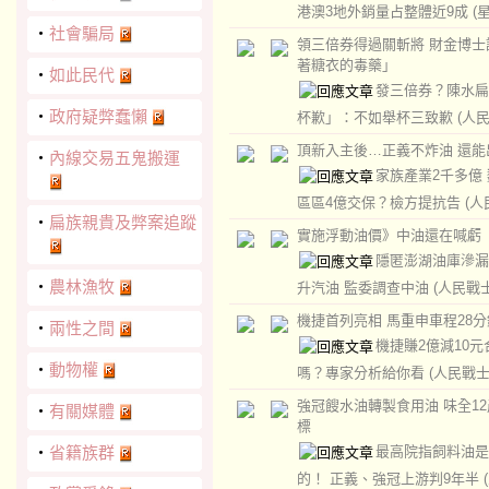
港澳3地外銷量占整體近9成
(
‧
社會騙局
領三倍券得過關斬將 財金博士
著糖衣的毒藥」
‧
如此民代
發三倍券？陳水扁
‧
政府疑弊蠢懶
杯歉」：不如舉杯三致歉
(人
頂新入主後…正義不炸油 還能
‧
內線交易五鬼搬運
家族產業2千多億
區區4億交保？檢方提抗告
(人
‧
扁族親貴及弊案追蹤
實施浮動油價》中油還在喊虧
隱匿澎湖油庫滲漏
‧
農林漁牧
升汽油 監委調查中油
(人民戰士
機捷首列亮相 馬重申車程28分
‧
兩性之間
機捷賺2億減10元
‧
動物權
嗎？專家分析給你看
(人民戰士
強冠餿水油轉製食用油 味全1
‧
有關媒體
標
最高院指飼料油是
‧
省籍族群
的！ 正義、強冠上游判9年半