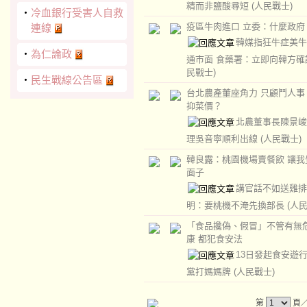
精而非鹽酸尋短
(人民戰士)
‧
冷血銀行受害人自救
疫區牛肉進口 立委：什麼政府
連線
韓媒指狂牛症美牛
‧
為仁論政
通市面 食藥署：立即向韓方
民戰士)
‧
民生戰線公告區
台北農產董座角力 只顧鬥人事
抑菜價？
北農董事長陳景峻
理吳音寧順利出線
(人民戰士)
韓良露：桃園機場賣餐飲 讓我
面子
講官話不如送雞排
明：要桃機不淹先換部長
(人
「食品攙偽、假冒」不管有無
康 都犯食安法
13日發起食安遊行
黨打媽媽牌
(人民戰士)
第
頁