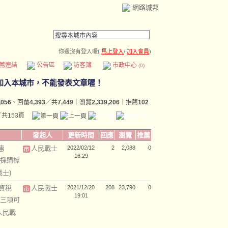
網路城邦
你還沒有登入喔(
馬上登入
/
加入會員
)
薦連結
公告區
訪客簿
市政中心
(0)
,056
、回覆
4,393
／共
7,449
｜瀏覽
2,339,206
｜推薦
102
／共153頁
發起人
更新時間
回應
瀏覽
推薦
惠
人民戰士
2022/02/12
2
2,088
0
16:29
採購標
戰士)
資稅
人民戰士
2021/12/20
208
23,790
0
19:01
三項可
人民戰