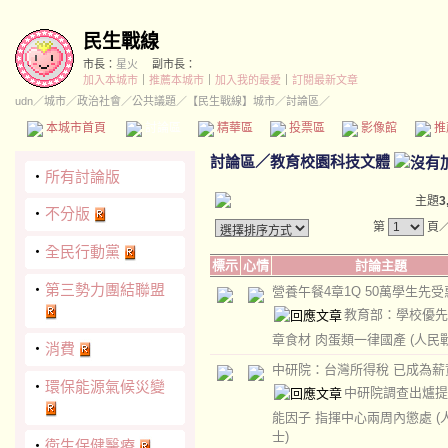
民生戰線
市長：
星火
副市長：
加入本城市
｜
推薦本城市
｜
加入我的最愛
｜
訂閱最新文章
udn
／
城市
／
政治社會
／
公共議題
／
【民生戰線】城市
／討論區／
本城市首頁
討論區
精華區
投票區
影像館
推
討論區
／
教育校園科技文體
‧
所有討論版
主題
3
‧
不分版
第
頁
‧
全民行動黨
標示
心情
討論主題
‧
第三勢力團結聯盟
營養午餐4章1Q 50萬學生先受
教育部：學校優先
章食材 肉蛋類一律國產
(人民
‧
消費
中研院：台灣所得稅 已成為薪
‧
環保能源氣候災變
中研院調查出爐提
能因子 指揮中心兩周內懲處
(
士)
‧
衛生保健醫療