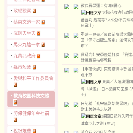
教長看學運：有3個憂心
‧
政經觀察
太陽花攻占行政院
審宣判 魏揚等7人公訴不受理
‧
蔡英文這一家
民戰士)
‧
武則天坐天
重磅一頁書／反疫苗陰謀大霸
國「保守出版生態系」如何攻
‧
馬英九這一家
市？
質疑高虹安學歷遭打臉 「翁達
‧
九萬兆政府
話挑戰高指導教授
‧
縣市短波
【重磅快評】東奧疫情中登場 
魂不散
‧
愛與和平工作委員會
東奧／大陸奧運國
牌「掉漆」 日本造幣局回應
(
士)
‧
教育校園科技文體
日記稱「孔宋黑影始終緊跟」 
對宋美齡待之以禮
‧
勞保健保年金社福
經國日記消失兩年
藏章亞若之謎
(星火)
‧
稅捐規費
蔣介石 228日記公開