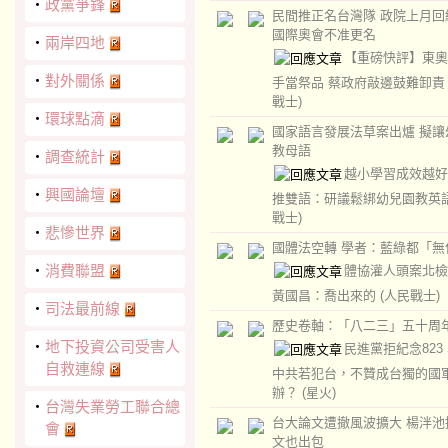
‧
政黨爭鋒
民間推正名台灣隊 政院上月回
國際奧會不准更名
‧
兩岸四地
【重磅快評】東奧
‧
對外關係
手當祭品 蔡政府敲邊鼓難卸
戰士)
‧
環球點滴
國家語言發展法草案出爐 擬讓
教母語
‧
調查統計
越小學習成效越好
‧
興國論壇
推雙語：研議鬆綁幼兒園教英
戰士)
‧
悲慘世界
國體法空轉 學者：藍綠都「無
‧
消費聯盟
體協灌人頭案北檢
黃國昌：喬出來的
(人民戰士)
‧
司法最前線
歷史卷軸：「八二三」五十周
‧
地下投資公司受害人
民進黨拒紀念823
自救連線
中共若犯台，不贊成台獨的國
辦？
(星火)
‧
台灣失業勞工聯合總
台大論文遭撤風波擴大 楊泮池
會
文也出包