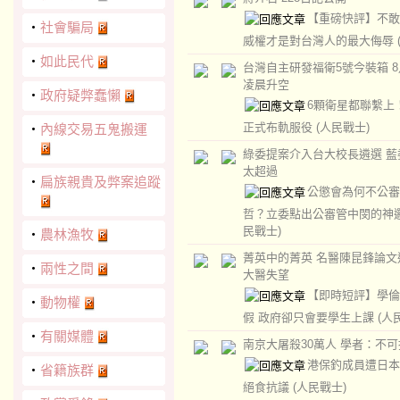
【重磅快評】不敢
‧
社會騙局
威權才是對台灣人的最大侮辱
‧
如此民代
台灣自主研發福衛5號今裝箱 8
凌晨升空
‧
政府疑弊蠢懶
6顆衛星都聯繫上
正式布軌服役
(人民戰士)
‧
內線交易五鬼搬運
綠委提案介入台大校長遴選 藍
太超過
‧
扁族親貴及弊案追蹤
公懲會為何不公審
哲？立委點出公審管中閔的神
民戰士)
‧
農林漁牧
菁英中的菁英 名醫陳昆鋒論文
‧
兩性之間
大醫失望
【即時短評】學倫
‧
動物權
假 政府卻只會要學生上課
(人
‧
有關媒體
南京大屠殺30萬人 學者：不
港保釣成員遭日本
‧
省籍族群
絕食抗議
(人民戰士)