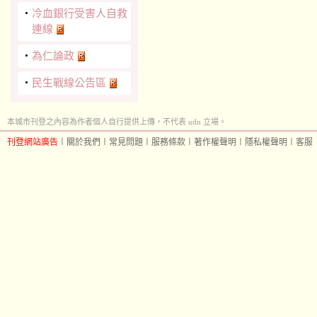
‧
冷血銀行受害人自救
連線
‧
為仁論政
‧
民生戰線公告區
本城市刊登之內容為作者個人自行提供上傳，不代表 udn 立場。
刊登網站廣告
︱
關於我們
︱
常見問題
︱
服務條款
︱
著作權聲明
︱
隱私權聲明
︱
客服