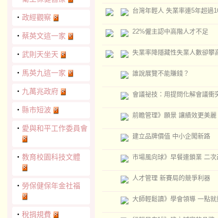
台灣年輕人 失業率連5年超過1
‧
政經觀察
22%僱主認中高階人才不足
‧
蔡英文這一家
失業率降隱藏性失業人數卻攀
‧
武則天坐天
‧
馬英九這一家
誰說展覽不能賺錢？
‧
九萬兆政府
會議祕技：用提問化解會議衝
‧
縣市短波
前瞻管理》願景 讓績效更美麗
‧
愛與和平工作委員會
建立品牌價值 中小企闖新路
‧
教育校園科技文體
市場風向球》早餐連鎖業 二次
人才管理 新賽局的競爭利器
‧
勞保健保年金社福
大師輕鬆讀》學會領導 一點就
‧
稅捐規費