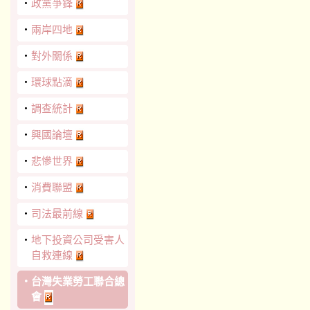
‧
政黨爭鋒
‧
兩岸四地
‧
對外關係
‧
環球點滴
‧
調查統計
‧
興國論壇
‧
悲慘世界
‧
消費聯盟
‧
司法最前線
‧
地下投資公司受害人
自救連線
‧
台灣失業勞工聯合總
會