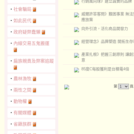
行銷風向球》建立誠實的品牌
‧
社會騙局
威爾許答客問》艱困事業 無法
應放棄
‧
如此民代
向外引流，活化商品開發力
‧
政府疑弊蠢懶
經營理念》品牌塑造 開拓生存
‧
內線交易五鬼搬運
產業扎根》把握三創原則 讓創
意
‧
扁族親貴及弊案追蹤
85度C每股獲利是台積電4倍
‧
農林漁牧
第
頁
‧
兩性之間
‧
動物權
‧
有關媒體
‧
省籍族群