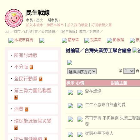
民生戰線
市長：
星火
副市長：
加入本城市
｜
推薦本城市
｜
加入我的最愛
｜
訂閱最新文章
udn
／
城市
／
政治社會
／
公共議題
／
【民生戰線】城市
／討論區／
本城市首頁
討論區
精華區
投票區
影像館
推
討論區
／
台灣失業勞工聯合總會
‧
所有討論版
‧
不分版
第
頁
‧
全民行動黨
標示
心情
討論主題
‧
第三勢力團結聯盟
愛在燃燒
生生不息來自無盡的愛
‧
消費
不再等待 不再無奈 失業工聯
‧
環保能源氣候災變
發
從窮神手下搶人
‧
衛生保健醫療