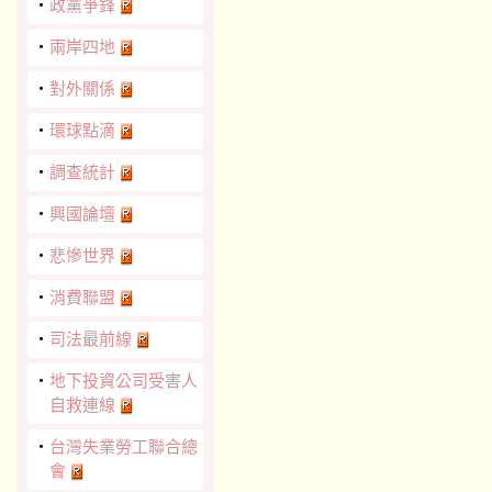
‧
政黨爭鋒
‧
兩岸四地
‧
對外關係
‧
環球點滴
‧
調查統計
‧
興國論壇
‧
悲慘世界
‧
消費聯盟
‧
司法最前線
‧
地下投資公司受害人
自救連線
‧
台灣失業勞工聯合總
會