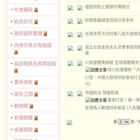
謹提供防止選舉作票辦法
‧
社會騙局
詐欺集團肆虐百姓已有多年
‧
如此民代
‧
政府疑弊蠢懶
台灣世界大同村第八屆大會致
‧
內線交易五鬼搬運
成立台澎金馬永久非軍事區的
量
川普當選美總統 全球媒體驚呆
‧
扁族親貴及弊案追蹤
改口批俄羅斯「大
川普：中國大陸很快就會攻打
‧
農林漁牧
火)
中國新法 禁奢防貪
‧
兩性之間
重拳打虎！第一季
‧
動物權
官落馬人數達四年新高
(人民戰
‧
有關媒體
第
頁／共
‧
省籍族群