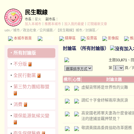
民生戰線
市長：
星火
副市長：
加入本城市
｜
推薦本城市
｜
加入我的最愛
｜
訂閱最新文章
udn
／
城市
／
政治社會
／
公共議題
／
【民生戰線】城市
／討論區／
本城市首頁
討論區
精華區
投票區
影像館
推
討論區
（
所有討論版
）
‧
所有討論版
主題
33,871
、
‧
不分版
第
頁／共
‧
全民行動黨
標示
心情
討論主題
‧
第三勢力團結聯盟
虛擬貨幣將是世界性的災難
請紅十字會紓解兩岸漁民淚
‧
消費
高安國老將軍夫妻為什麼會被
‧
環保能源氣候災變
法的逮捕並羈押禁見？
敬請黃國昌委員協助改革選務
‧
衛生保健醫療