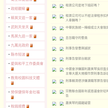
租賃公司是地下錢莊嗎？
‧
政經觀察
租賃公司可以不經法律程序扣
‧
蔡英文這一家
人車輛嗎？
‧
武則天坐天
中華民族統一陣線成立大會致
‧
馬英九這一家
怠忽職守的警員
‧
九萬兆政府
刑事告發曹興誠狀
‧
縣市短波
刑事告發郭台銘狀
‧
愛與和平工作委員會
中選會涉嫌圖利蕭美琴吳欣盈
主導大選大規模作弊刑事告訴
‧
教育校園科技文體
刑事賴清德涉嫌瀆職等罪告發
宗教聯合國新年感恩議會針砭
‧
勞保健保年金社福
告
蕭美琴的國籍疑雲
‧
稅捐規費