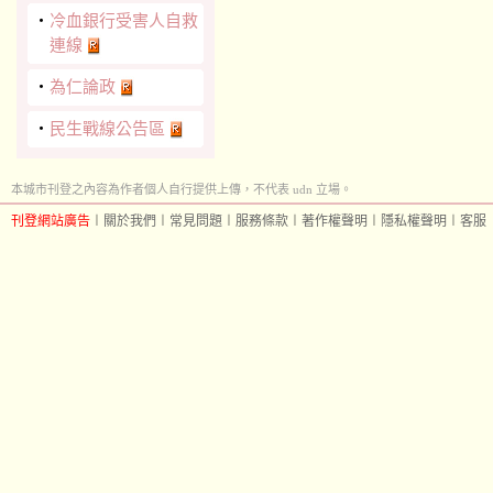
‧
冷血銀行受害人自救
連線
‧
為仁論政
‧
民生戰線公告區
本城市刊登之內容為作者個人自行提供上傳，不代表 udn 立場。
刊登網站廣告
︱
關於我們
︱
常見問題
︱
服務條款
︱
著作權聲明
︱
隱私權聲明
︱
客服