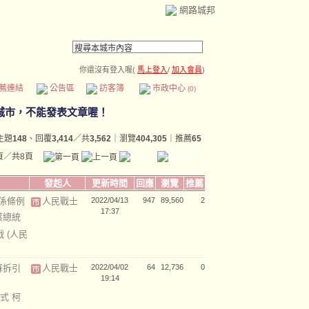
網路城邦
你還沒有登入喔(
馬上登入
/
加入會員
)
薦連結
公告區
訪客簿
市政中心
(0)
主題
148
、回覆
3,414
／共
3,562
｜瀏覽
404,305
｜推薦
65
頁／共8頁
發起人
更新時間
回應
瀏覽
推薦
係條例
人民戰士
2022/04/13
947
89,560
2
17:37
蔡總統
戰
(人民
蘇拆引
人民戰士
2022/04/02
64
12,736
0
19:14
式 柯