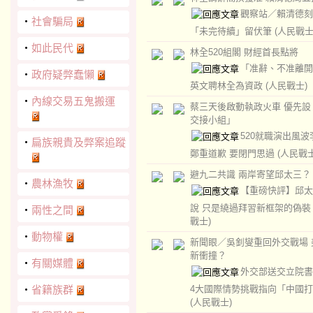
觀察站／賴清德刻
‧
社會騙局
「未完待續」留伏筆
(人民戰士
‧
如此民代
林全520組閣 財經首長點將
「准辭、不准離開
‧
政府疑弊蠢懶
英文聘林全為資政
(人民戰士)
‧
內線交易五鬼搬運
蔡三天後啟動執政火車 優先設
交接小組」
520就職演出風波
‧
扁族親貴及弊案追蹤
鄭重道歉 要閉門思過
(人民戰士
避九二共識 兩岸寄望邱太三？
‧
農林漁牧
【重磅快評】邱太
說 只是繞過拜習新框架的偽
‧
兩性之間
戰士)
‧
動物權
新聞眼／吳釗燮重回外交戰場 
新衝撞？
‧
有關媒體
外交部送交立院書
‧
省籍族群
4大國際情勢挑戰指向「中國
(人民戰士)