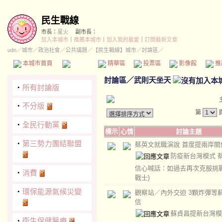
民生戰線
市長：
星火
副市長：
加入本城市
｜
推薦本城市
｜
加入我的最愛
｜
訂閱最新文章
udn
／
城市
／
政治社會
／
公共議題
／
【民生戰線】城市
／討論區／
本城市首頁
討論區
精華區
投票區
影像館
推
討論區
／
武則天坐天
‧
所有討論版
‧
不分版
第
‧
全民行動黨
標示
心情
討論主題
‧
第三勢力團結聯盟
蔡英文就職演說 首度提兩岸關
防疫新台灣模式 
信心喊話：如過去再次克服挑
‧
消費
戰士)
‧
環保能源氣候災變
觀察站／內外交迫 3顆炸彈等
信
蘇貞昌提新台灣模
‧
衛生保健醫療