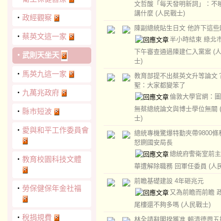
文哲酸「每天發明新詞」：不
講什麼
(人民戰士)
‧
政經觀察
陳副總統貼生日文 他許下這些
‧
蔡英文這一家
半小時結束 綠北
下午審查通過陳建仁入黨案
(
‧
武則天坐天
士)
‧
馬英九這一家
教育部提不出蔡英文升等論文
聖：大家都變笨了
‧
九萬兆政府
倫敦大學官網：圖
無蔡總統論文與博士學位無關
‧
縣市短波
士)
‧
愛與和平工作委員會
總統專機驚爆特勤夾帶9800條
怒鍘國安局長
總統府警衛室前主
‧
教育校園科技文體
華遭解除職務 回軍任委員
(人
前瞻基礎建設 4年砸兆元
‧
勞保健保年金社福
又為前瞻而前瞻 
尾樓還不夠多嗎
(人民戰士)
‧
稅捐規費
林全請辭閣揆獲准 賴清德周五