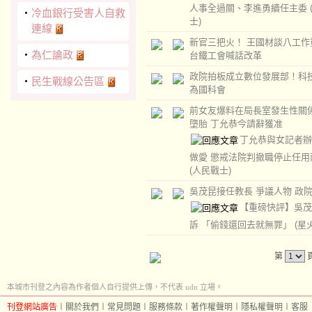
人事全過關、李進勇續任主委
‧
冷血銀行受害人自救
士)
連線
新官三把火！ 王國材談八工作
‧
為仁論政
台鐵工會喊話改革
政院拍板成立數位發展部！科
‧
民生戰線公告區
為國科會
前女友爆料在局長室發生性關
墮胎 丁允恭今請辭獲准
丁允恭與女記者辦
做愛 懲戒法院判撤職停止任用
(人民戰士)
吳茂昆接任教長 爭議人物 政
【重磅快評】吳茂
訴 「偷錢還回去就無罪」
(星
第
本城市刊登之內容為作者個人自行提供上傳，不代表 udn 立場。
刊登網站廣告
︱
關於我們
︱
常見問題
︱
服務條款
︱
著作權聲明
︱
隱私權聲明
︱
客服