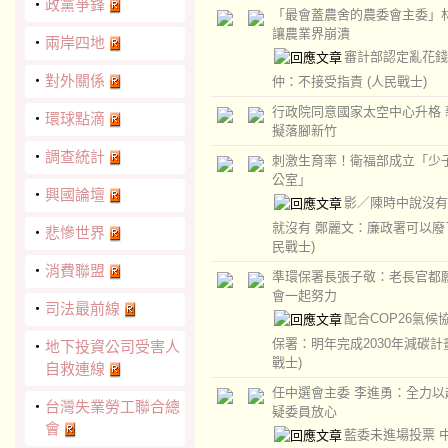
‧
政黨爭鋒
「最會蓋農舍的農委會主委」
讓農業界崩潰
‧
兩岸四地
審計部認定亂花錢
‧
對外關係
仲：不接受指責
(人民戰士)
行政院同意國家太空中心升格 
‧
環球點滴
擬落腳新竹
‧
調查統計
刺激生育率！衛福部成立「少
公室」
‧
興國論壇
影／陳時中說沒有
就沒有 鄭麗文：廉政署可以
‧
悲慘世界
民戰士)
‧
消費聯盟
準環保署長張子敬：老長官都
會一起努力
‧
司法最前線
配合COP26氣候
保署：明年完成2030年減碳
‧
地下投資公司受害人
戰士)
自救連線
任中選會主委 李進勇：全力以
‧
台灣失業勞工聯合總
疑委員放心
會
藍委未進場投票 