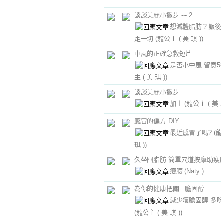
談談美麗小撇步 --- 2
想減體脂肪？飯後
定一切
(龍公主 ( 美 琪 ))
中風的正確急救短片
是否小中風 留意
主 ( 美 琪 ))
談談美麗小撇步
加上
(龍公主 ( 美 
感冒的偏方 DIY
最近感冒了嗎?
(
琪 ))
久坐囤脂肪 簡單穴道按摩助瘦
瘦腰
(Naty )
為你的健康把關---膽固醇
減少壞膽固醇 多
(龍公主 ( 美 琪 ))