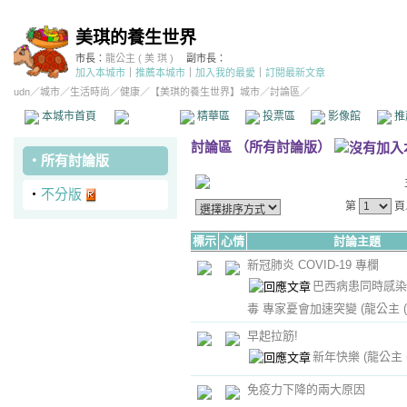
美琪的養生世界
市長：
龍公主 ( 美 琪 )
副市長：
加入本城市
｜
推薦本城市
｜
加入我的最愛
｜
訂閱最新文章
udn
／
城市
／
生活時尚
／
健康
／
【美琪的養生世界】城市
／討論區／
本城市首頁
討論區
精華區
投票區
影像館
推
討論區
（
所有討論版
）
‧
所有討論版
‧
不分版
第
頁
標示
心情
討論主題
新冠肺炎 COVID-19 專欄
巴西病患同時感染
毒 專家憂會加速突變
(龍公主 (
早起拉筋!
新年快樂
(龍公主 (
免疫力下降的兩大原因