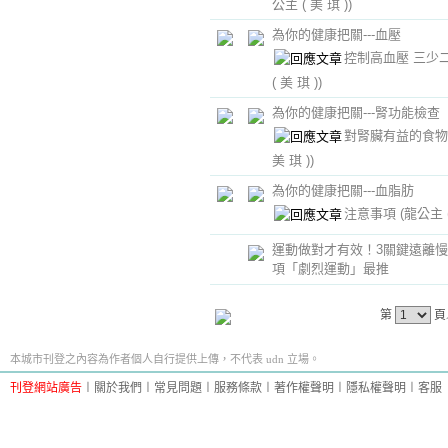
公主 ( 美 琪 ))
為你的健康把關---血壓
控制高血壓 三少
( 美 琪 ))
為你的健康把關---腎功能檢查
對腎臟有益的食
美 琪 ))
為你的健康把關---血脂肪
注意事項
(龍公主 (
運動做對才有效！3關鍵遠離慢
項「劇烈運動」最推
第
頁
本城市刊登之內容為作者個人自行提供上傳，不代表 udn 立場。
刊登網站廣告
︱
關於我們
︱
常見問題
︱
服務條款
︱
著作權聲明
︱
隱私權聲明
︱
客服