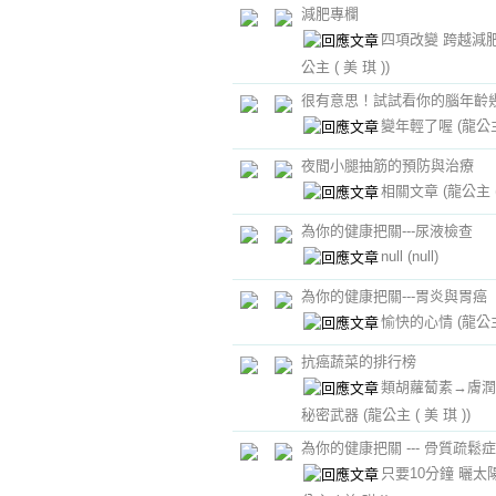
減肥專欄
四項改變 跨越減
公主 ( 美 琪 ))
很有意思！試試看你的腦年齡幾
變年輕了喔
(龍公主
夜間小腿抽筋的預防與治療
相關文章
(龍公主 (
為你的健康把關---尿液檢查
null
(null)
為你的健康把關---胃炎與胃癌
愉快的心情
(龍公主
抗癌蔬菜的排行榜
類胡蘿蔔素→膚潤
秘密武器
(龍公主 ( 美 琪 ))
為你的健康把關 --- 骨質疏鬆症
只要10分鐘 曬