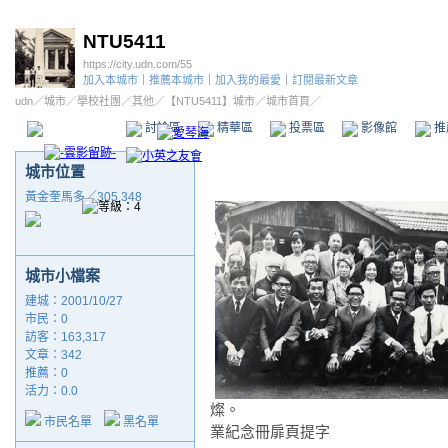
NTU5411
https://city.udn.com/55
加入本城市
｜
推薦本城市
｜
加入我的最愛
｜
訂閱最新文章
udn
／
城市
／
學校社團
／
其他
／
【NTU5411】城市
／城市首頁／
本城市首頁
討論區
精華區
投票區
影像館
推
城市位置
黃金奎馬多／305,348
城市小檔案
建城：2001/10/27
市民：0
訪客：163,317
文章：342
推薦：
0
活力：0.0
燦
市民名單
黑名單
業紀念冊扉頁提字