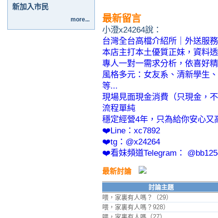
新加入市民
最新留言
more...
小澄x24264說：
台灣全台高檔介紹所｜外送服務
本店主打本土優質正妹，資料透
專人一對一需求分析，依喜好精
風格多元：女友系、清新學生、
等...
現場見面現金消費（只現金，不
流程單純
穩定經營4年，只為給你安心又
❤️Line：xc7892
❤️tg：@x24264
❤️看妹頻道Telegram： @bb125
最新討論
討論主題
喂，家裏有人嗎？（29）
喂，家裏有人嗎？928）
喂，家裏有人嗎（27）