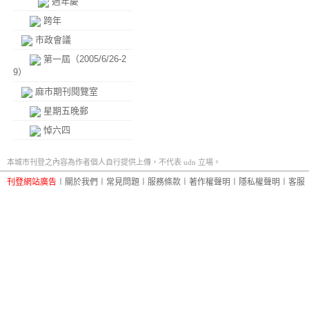
週年慶
跨年
市政會議
第一屆（2005/6/26-2
9）
麻市期刊閱覽室
星期五晚郵
悼六四
本城市刊登之內容為作者個人自行提供上傳，不代表 udn 立場。
刊登網站廣告
︱
關於我們
︱
常見問題
︱
服務條款
︱
著作權聲明
︱
隱私權聲明
︱
客服