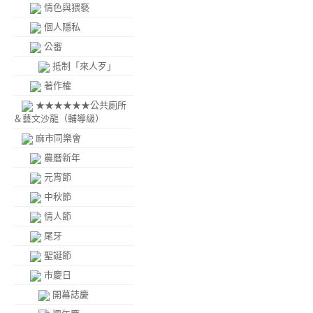
情色與猥褻
個人隱私
公審
抵制「來人歹」
著作權
★★★★★★公共廁所
＆藝文沙龍（輔導級）
麻市同樂會
農曆新年
元宵節
中秋節
情人節
尾牙
聖誕節
市慶日
開幕誌慶