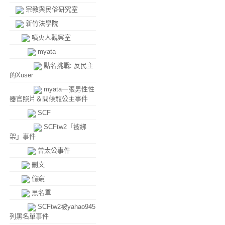
宗教與民俗研究室
新竹法學院
噴火人觀察室
myata
點名挑戰: 反民主
的Xuser
myata一張男性性
器官照片＆問候龍公主事件
SCF
SCFtw2「被綁
架」事件
曾太公事件
刪文
偷窺
黑名單
SCFtw2被yahao945
列黑名單事件