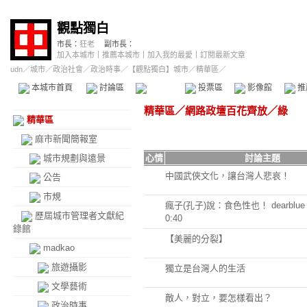
觀點獨白
市長：
狂老
副市長：
加入本城市
｜
推薦本城市
｜
加入我的最愛
｜
訂閱最新文章
udn
／
城市
／
政治社會
／
政治時事
／
【觀點獨白】城市
／精華區／
本城市首頁
討論區
精華區
投票區
影像館
推
精華區
／
網路政壇百花齊放
／
綠
精華區
麻市新聞簡報室
城市規劃與遠景
心情
討論主題
中國武俠文化，讓台灣人悲哀！
公告
市規
瘋子(孔子)說：食色性也！ dearblue 20
歷屆城市管理者文獻紀
0:40
錄館
【美麗的分裂】
madkao
旅遊攝影
獨立是台灣人的生活
文學藝術
敵人，對立，要怎樣看出？
政治時事