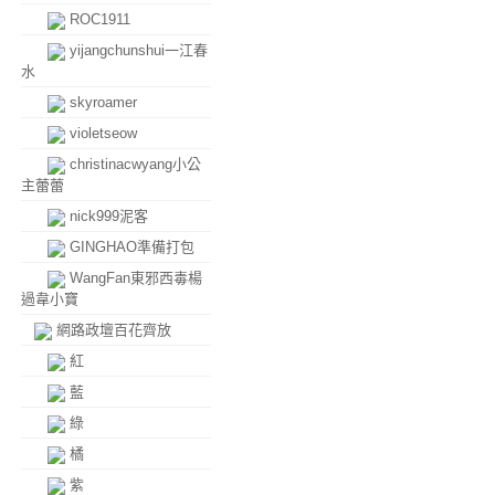
ROC1911
yijangchunshui一江春
水
skyroamer
violetseow
christinacwyang小公
主蕾蕾
nick999泥客
GINGHAO準備打包
WangFan東邪西毒楊
過韋小寶
網路政壇百花齊放
紅
藍
綠
橘
紫