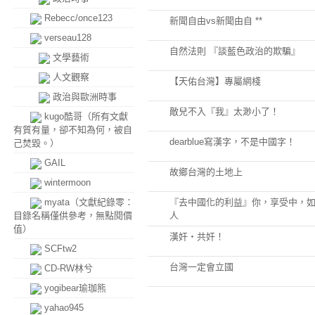
Rebecc/once123
新聞自由vs新聞由自 **
verseau128
自然法則 『談藍色政治的欺騙』
文學藝術
人文觀察
【天佑台灣】專屬網棧
政治與歐洲時事
敵兒不入『我』太渺小了！
kugo酷哥（所有文獻
有質有量，卻不知為何，被自
dearblue寫漢字，不是中國字！
己焚毀。）
GAIL
故鄉台灣的土地上
wintermoon
myata（文獻紀錄零：
『去中國化的利益』你，享受中，
目錄名稱僅供參考，無點閱價
人
值）
漢奸‧共奸！
SCFtw2
台灣一定會立國
CD-RW林兮
yogibear瑜珈熊
yahao945