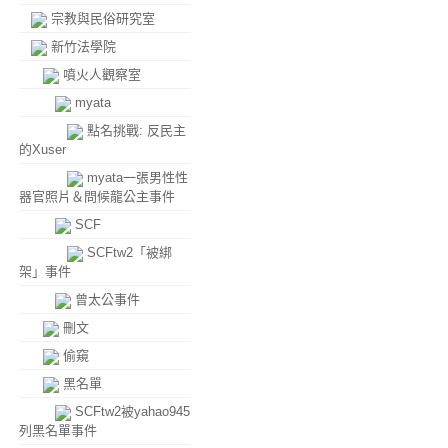
宗教與民俗研究室
新竹法學院
噴火人觀察室
myata
點名挑戰: 反民主
的Xuser
myata一張男性性
器官照片＆問候龍公主事件
SCF
SCFtw2「被綁
架」事件
曾太公事件
刪文
偷窺
黑名單
SCFtw2被yahao945
列黑名單事件