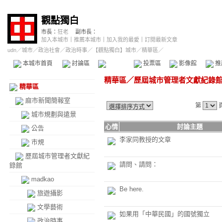
觀點獨白
市長：
狂老
副市長：
加入本城市
｜
推薦本城市
｜
加入我的最愛
｜
訂閱最新文章
udn
／
城市
／
政治社會
／
政治時事
／
【觀點獨白】城市
／精華區／
本城市首頁
討論區
精華區
投票區
影像館
推
精華區
／
歷屆城市管理者文獻紀錄
精華區
麻市新聞簡報室
第
城市規劃與遠景
心情
討論主題
公告
李家同教授的文章
市規
歷屆城市管理者文獻紀
請問、請問：
錄館
madkao
Be here.
旅遊攝影
文學藝術
如果用「中華民國」的國號獨立
政治時事