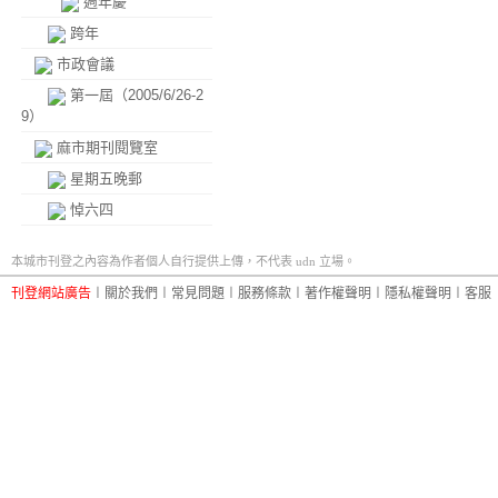
週年慶
跨年
市政會議
第一屆（2005/6/26-2
9）
麻市期刊閱覽室
星期五晚郵
悼六四
本城市刊登之內容為作者個人自行提供上傳，不代表 udn 立場。
刊登網站廣告
︱
關於我們
︱
常見問題
︱
服務條款
︱
著作權聲明
︱
隱私權聲明
︱
客服