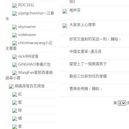
授】
ROC1911
喝杯茶
yijangchunshui一江春
水
大家來上心理學
skyroamer
violetseow
好笑又諷刺的笑話一則﹝轉貼﹞
christinacwyang小公
主蕾蕾
中國女畫家--潘玉良
nick999泥客
愛戀上了一個美國男子
GINGHAO準備打包
WangFan東邪西毒楊
歡迎三位新到任的掌櫃
過韋小寶
網路政壇百花齊放
曹操坐飛機﹝轉貼﹞
紅
藍
第
綠
橘
紫