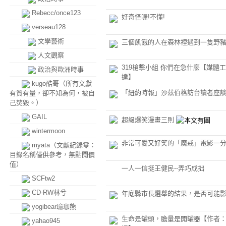
Rebecc/once123
好奇怪喔!不懂!
verseau128
文學藝術
三個飢餓的人在森林裡遇到一隻野
人文觀察
319槍擊小組 你們在急什麼【媒體
政治與歐洲時事
達】
kugo酷哥（所有文獻
「紐約時報」沙茲伯格訪台讀者座談會
有質有量，卻不知為何，被自
己焚毀。）
GAIL
超級爆笑漫畫三則
wintermoon
非常可愛又好笑的「魔戒」電影一
myata（文獻紀錄零：
目錄名稱僅供參考，無點閱價
值）
一人一信挺王健民--弄巧成拙
SCFtw2
CD-RW林兮
年底縣市長選舉的結果，是否可能影
yogibear瑜珈熊
生命是罐頭，膽量是開罐器【作者
yahao945