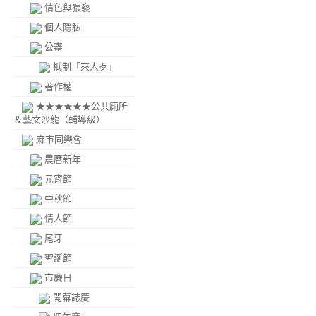
情色與猥褻
個人隱私
公審
抵制「來人歹」
著作權
★★★★★★公共廁所
＆藝文沙龍（輔導級）
麻市同樂會
農曆新年
元宵節
中秋節
情人節
尾牙
聖誕節
市慶日
開幕誌慶