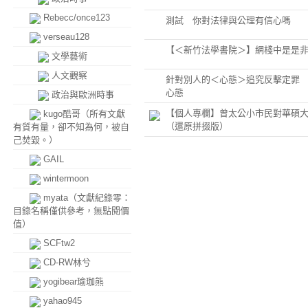
Rebecc/once123
測試 你對法律與公理有信心嗎
verseau128
【＜新竹法學書院＞】網棧中是是
文學藝術
人文觀察
針對別人的＜心態＞追究反擊定罪
心態
政治與歐洲時事
【個人專欄】曾太公小市民對華碩
kugo酷哥（所有文獻
（還原拼掇版）
有質有量，卻不知為何，被自
己焚毀。）
GAIL
wintermoon
myata（文獻紀錄零：
目錄名稱僅供參考，無點閱價
值）
SCFtw2
CD-RW林兮
yogibear瑜珈熊
yahao945