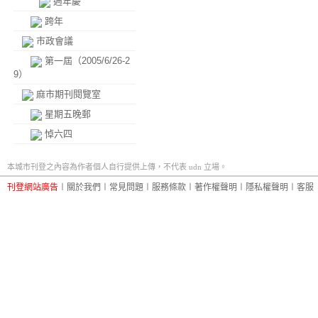
週年慶
跨年
市政會議
第一屆（2005/6/26-2
9）
麻市期刊閱覽室
星期五晚郵
悼六四
本城市刊登之內容為作者個人自行提供上傳，不代表 udn 立場。
刊登網站廣告
︱
關於我們
︱
常見問題
︱
服務條款
︱
著作權聲明
︱
隱私權聲明
︱
客服