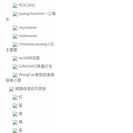
ROC1911
yijangchunshui一江春
水
skyroamer
violetseow
christinacwyang小公
主蕾蕾
nick999泥客
GINGHAO準備打包
WangFan東邪西毒楊
過韋小寶
網路政壇百花齊放
紅
藍
綠
橘
紫