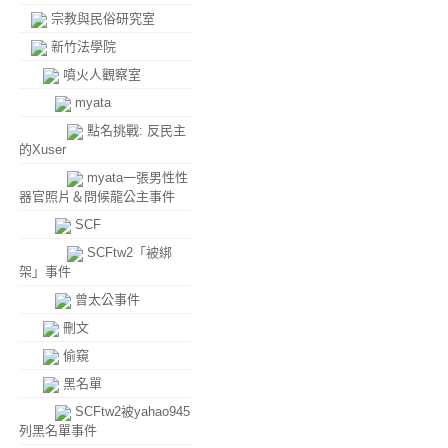
宗教與民俗研究室
新竹法學院
噴火人觀察室
myata
點名挑戰: 反民主
的Xuser
myata一張男性性
器官照片＆問候龍公主事件
SCF
SCFtw2「被綁
架」事件
曾太公事件
刪文
偷窺
黑名單
SCFtw2被yahao945
列黑名單事件