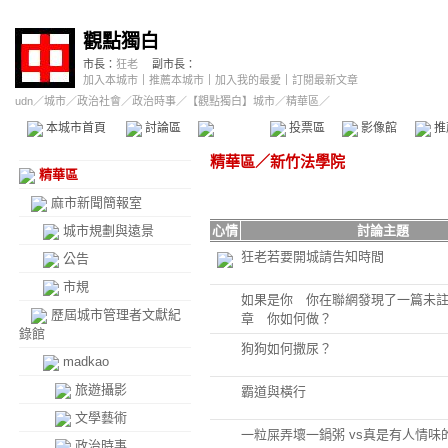
觀點獨白
市長：
狂老
副市長：
加入本城市
｜
推薦本城市
｜
加入我的最愛
｜
訂閱最新文章
udn
／
城市
／
政治社會
／
政治時事
／
【觀點獨白】城市
／精華區／
本城市首頁
討論區
精華區
投票區
影像館
推
精華區
／
新竹法學院
精華區
麻市新聞簡報室
城市規劃與遠景
心情
討論主題
狂老若要開城請告知時間
公告
市規
如果是你 你在聯網發現了一篇未
歷屆城市管理者文獻紀
章 你如何做？
錄館
狗狗如何撒尿？
madkao
旅遊攝影
霸道與橫行
文學藝術
一粒屎弄壞一鍋粥 vs真是有人情味
政治時事