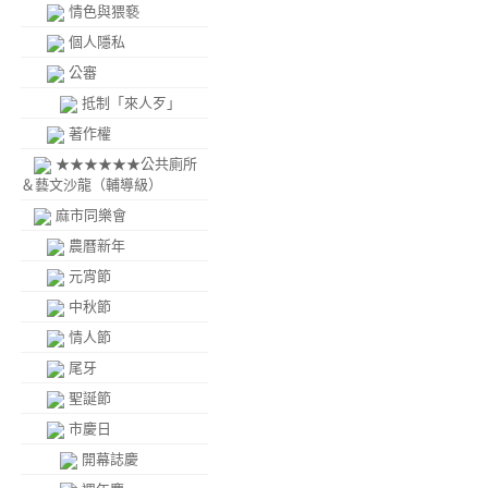
情色與猥褻
個人隱私
公審
抵制「來人歹」
著作權
★★★★★★公共廁所
＆藝文沙龍（輔導級）
麻市同樂會
農曆新年
元宵節
中秋節
情人節
尾牙
聖誕節
市慶日
開幕誌慶