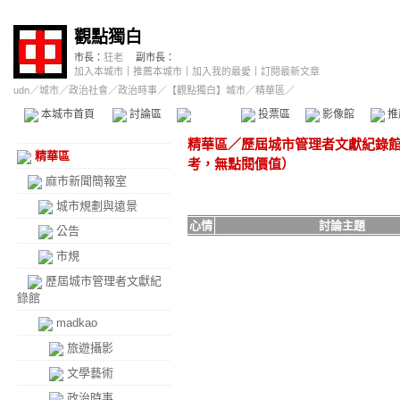
觀點獨白
市長：
狂老
副市長：
加入本城市
｜
推薦本城市
｜
加入我的最愛
｜
訂閱最新文章
udn
／
城市
／
政治社會
／
政治時事
／
【觀點獨白】城市
／精華區／
本城市首頁
討論區
精華區
投票區
影像館
推
精華區
／
歷屆城市管理者文獻紀錄
精華區
考，無點閱價值）
麻市新聞簡報室
城市規劃與遠景
心情
討論主題
公告
市規
歷屆城市管理者文獻紀
錄館
madkao
旅遊攝影
文學藝術
政治時事