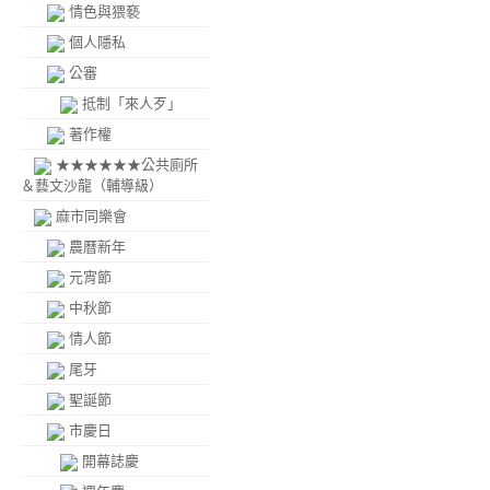
情色與猥褻
個人隱私
公審
抵制「來人歹」
著作權
★★★★★★公共廁所
＆藝文沙龍（輔導級）
麻市同樂會
農曆新年
元宵節
中秋節
情人節
尾牙
聖誕節
市慶日
開幕誌慶