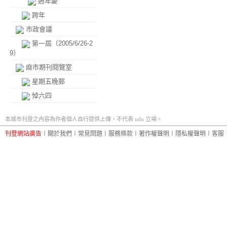
週年慶
跨年
市政會議
第一屆（2005/6/26-2
9）
麻市期刊閱覽室
星期五晚郵
悼六四
本城市刊登之內容為作者個人自行提供上傳，不代表 udn 立場。
刊登網站廣告
︱
關於我們
︱
常見問題
︱
服務條款
︱
著作權聲明
︱
隱私權聲明
︱
客服