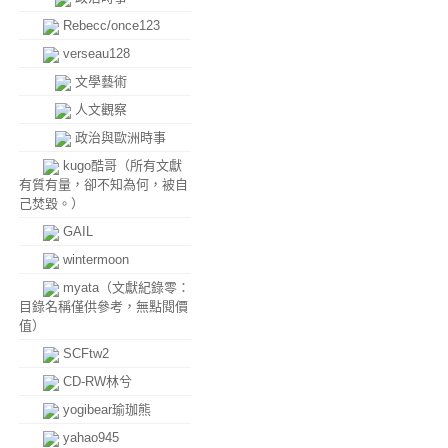
Rebecc/once123
verseau128
文學藝術
人文觀察
政治與歐洲時事
kugo酷哥（所有文獻
有質有量，卻不知為何，被自
己焚毀。）
GAIL
wintermoon
myata（文獻紀錄零：
目錄名稱僅供參考，無點閱價
值）
SCFtw2
CD-RW林兮
yogibear瑜珈熊
yahao945