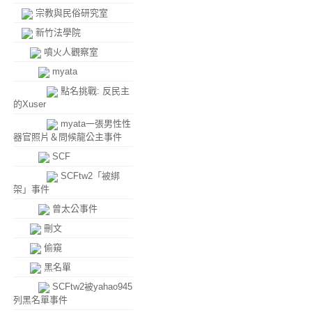
宗教與民俗研究室
新竹法學院
噴火人觀察室
myata
點名挑戰: 反民主
的Xuser
myata一張男性性
器官照片＆問候龍公主事件
SCF
SCFtw2「被綁
架」事件
曾太公事件
刪文
偷窺
黑名單
SCFtw2被yahao945
列黑名單事件