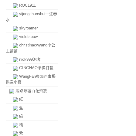
ROC1911
yijangchunshui一江春
水
skyroamer
violetseow
christinacwyang小公
主蕾蕾
nick999泥客
GINGHAO準備打包
WangFan東邪西毒楊
過韋小寶
網路政壇百花齊放
紅
藍
綠
橘
紫