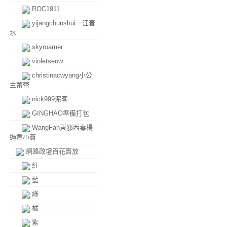
ROC1911
yijangchunshui一江春
水
skyroamer
violetseow
christinacwyang小公
主蕾蕾
nick999泥客
GINGHAO準備打包
WangFan東邪西毒楊
過韋小寶
網路政壇百花齊放
紅
藍
綠
橘
紫