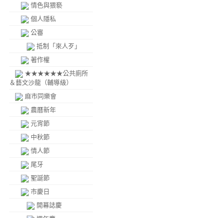
情色與猥褻
個人隱私
公審
抵制「來人歹」
著作權
★★★★★★公共廁所
＆藝文沙龍（輔導級）
麻市同樂會
農曆新年
元宵節
中秋節
情人節
尾牙
聖誕節
市慶日
開幕誌慶