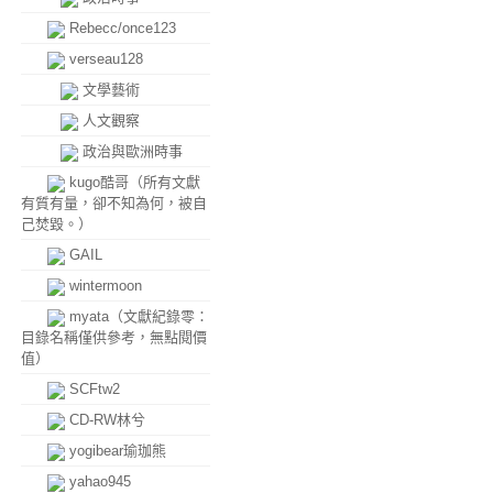
Rebecc/once123
verseau128
文學藝術
人文觀察
政治與歐洲時事
kugo酷哥（所有文獻
有質有量，卻不知為何，被自
己焚毀。）
GAIL
wintermoon
myata（文獻紀錄零：
目錄名稱僅供參考，無點閱價
值）
SCFtw2
CD-RW林兮
yogibear瑜珈熊
yahao945