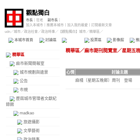
觀點獨白
市長：
狂老
副市長：
加入本城市
｜
推薦本城市
｜
加入我的最愛
｜
訂閱最新文章
udn
／
城市
／
政治社會
／
政治時事
／
【觀點獨白】城市
／精華區／
本城市首頁
討論區
精華區
投票區
影像館
推
精華區
／
麻市期刊閱覽室
／
星期五
精華區
麻市新聞簡報室
城市規劃與遠景
心情
討論主題
麻棧〔星期五晚郵〕周刊 登場
公告
市規
歷屆城市管理者文獻紀
錄館
madkao
旅遊攝影
文學藝術
政治時事