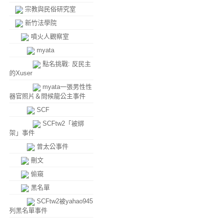
宗教與民俗研究室
新竹法學院
噴火人觀察室
myata
點名挑戰: 反民主
的Xuser
myata一張男性性
器官照片＆問候龍公主事件
SCF
SCFtw2「被綁
架」事件
曾太公事件
刪文
偷窺
黑名單
SCFtw2被yahao945
列黑名單事件