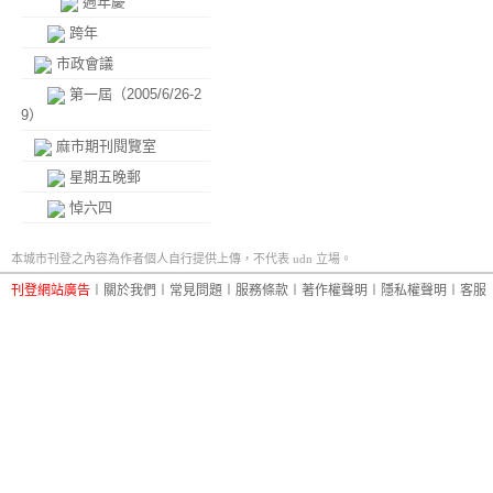
週年慶
跨年
市政會議
第一屆（2005/6/26-2
9）
麻市期刊閱覽室
星期五晚郵
悼六四
本城市刊登之內容為作者個人自行提供上傳，不代表 udn 立場。
刊登網站廣告
︱
關於我們
︱
常見問題
︱
服務條款
︱
著作權聲明
︱
隱私權聲明
︱
客服