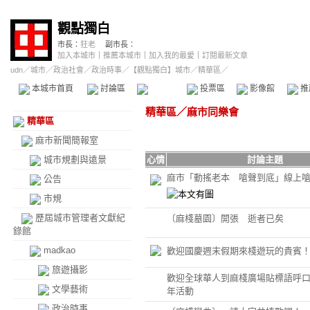
觀點獨白
市長：
狂老
副市長：
加入本城市
｜
推薦本城市
｜
加入我的最愛
｜
訂閱最新文章
udn
／
城市
／
政治社會
／
政治時事
／
【觀點獨白】城市
／精華區／
本城市首頁
討論區
精華區
投票區
影像館
推
精華區
／
麻市同樂會
精華區
麻市新聞簡報室
城市規劃與遠景
心情
討論主題
麻市「動搖老本 嗆聲到底」線上
公告
市規
歷屆城市管理者文獻紀
〔麻棧墓園〕開張 逝者已矣
錄館
madkao
歡迎國慶週末假期來棧遊玩的貴賓
旅遊攝影
歡迎全球華人到麻棧廣場貼標語呼口
文學藝術
年活動
政治時事