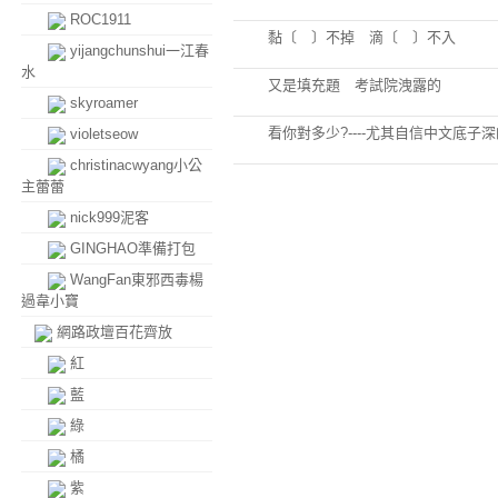
ROC1911
黏〔 〕不掉 滴〔 〕不入
yijangchunshui一江春
水
又是填充題 考試院洩露的
skyroamer
看你對多少?----尤其自信中文底子
violetseow
christinacwyang小公
主蕾蕾
nick999泥客
GINGHAO準備打包
WangFan東邪西毒楊
過韋小寶
網路政壇百花齊放
紅
藍
綠
橘
紫