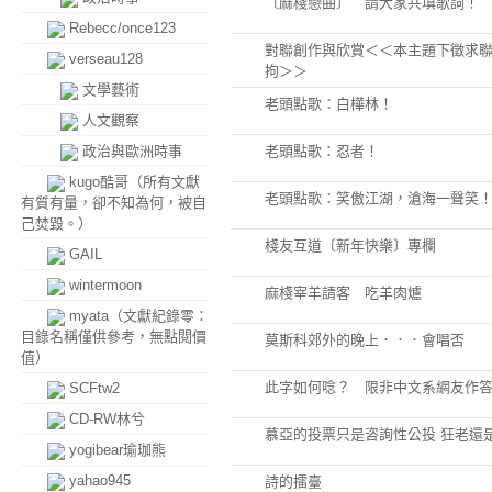
〔麻棧戀曲〕 請大家共填歌詞！
Rebecc/once123
對聯創作與欣賞＜＜本主題下徵求
verseau128
拘＞＞
文學藝術
老頭點歌：白樺林！
人文觀察
政治與歐洲時事
老頭點歌：忍者！
kugo酷哥（所有文獻
老頭點歌：笑傲江湖，滄海一聲笑
有質有量，卻不知為何，被自
己焚毀。）
棧友互道〔新年快樂〕專欄
GAIL
wintermoon
麻棧宰羊請客 吃羊肉爐
myata（文獻紀錄零：
目錄名稱僅供參考，無點閱價
莫斯科郊外的晚上．．．會唱否
值）
此字如何唸？ 限非中文系網友
SCFtw2
CD-RW林兮
慕亞的投票只是咨詢性公投 狂老還
yogibear瑜珈熊
yahao945
詩的擂臺