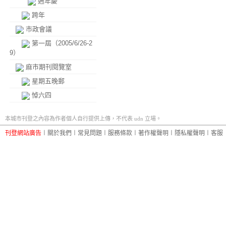
週年慶
跨年
市政會議
第一屆（2005/6/26-2
9）
麻市期刊閱覽室
星期五晚郵
悼六四
本城市刊登之內容為作者個人自行提供上傳，不代表 udn 立場。
刊登網站廣告
︱
關於我們
︱
常見問題
︱
服務條款
︱
著作權聲明
︱
隱私權聲明
︱
客服