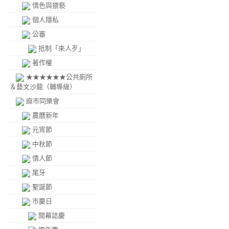
情色與猥褻
個人隱私
公審
抵制「來人歹」
著作權
★★★★★★公共廁所
＆藝文沙龍（輔導級）
麻市同樂會
農曆新年
元宵節
中秋節
情人節
尾牙
聖誕節
市慶日
開幕誌慶