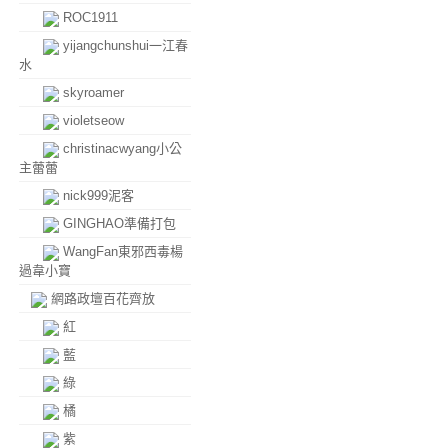
ROC1911
yijangchunshui一江春
水
skyroamer
violetseow
christinacwyang小公
主蕾蕾
nick999泥客
GINGHAO準備打包
WangFan東邪西毒楊
過韋小寶
網路政壇百花齊放
紅
藍
綠
橘
紫