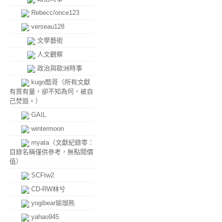
Rebecc/once123
verseau128
文學藝術
人文觀察
政治與歐洲時事
kugo酷哥（所有文獻
有質有量，卻不知為何，被自
己焚毀。）
GAIL
wintermoon
myata（文獻紀錄零：
目錄名稱僅供參考，無點閱價
值）
SCFtw2
CD-RW林兮
yogibear瑜珈熊
yahao945