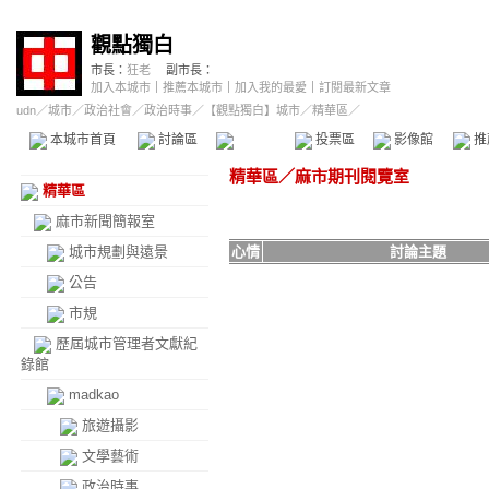
觀點獨白
市長：
狂老
副市長：
加入本城市
｜
推薦本城市
｜
加入我的最愛
｜
訂閱最新文章
udn
／
城市
／
政治社會
／
政治時事
／
【觀點獨白】城市
／精華區／
本城市首頁
討論區
精華區
投票區
影像館
推
精華區
／
麻市期刊閱覽室
精華區
麻市新聞簡報室
城市規劃與遠景
心情
討論主題
公告
市規
歷屆城市管理者文獻紀
錄館
madkao
旅遊攝影
文學藝術
政治時事