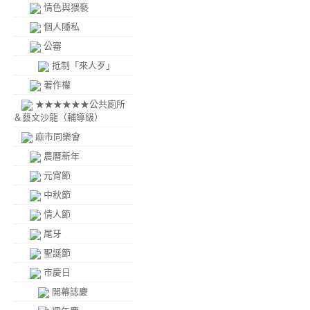
情色與猥褻
個人隱私
公審
抵制「來人歹」
著作權
★★★★★★公共廁所
＆藝文沙龍（輔導級）
麻市同樂會
農曆新年
元宵節
中秋節
情人節
尾牙
聖誕節
市慶日
開幕誌慶