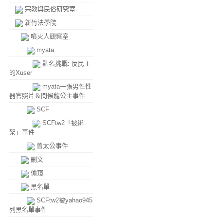
宗教與民俗研究室
新竹法學院
噴火人觀察室
myata
點名挑戰: 反民主
的Xuser
myata一張男性性
器官照片＆問候龍公主事件
SCF
SCFtw2「被綁
架」事件
曾太公事件
刪文
偷窺
黑名單
SCFtw2被yahao945
列黑名單事件