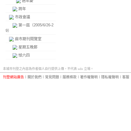
週年慶
跨年
市政會議
第一屆（2005/6/26-2
9）
麻市期刊閱覽室
星期五晚郵
悼六四
本城市刊登之內容為作者個人自行提供上傳，不代表 udn 立場。
刊登網站廣告
︱
關於我們
︱
常見問題
︱
服務條款
︱
著作權聲明
︱
隱私權聲明
︱
客服