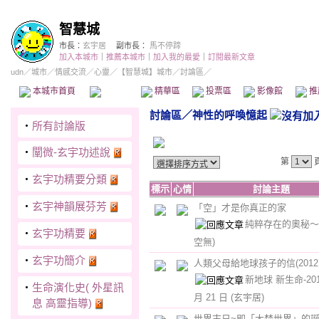
智慧城
市長：
玄宇居
副市長：
馬不停蹄
加入本城市
｜
推薦本城市
｜
加入我的最愛
｜
訂閱最新文章
udn
／
城市
／
情感交流
／
心靈
／
【智慧城】城市
／討論區／
本城市首頁
討論區
精華區
投票區
影像館
推
討論區
／
神性的呼喚憶起
‧
所有討論版
‧
闡微-玄宇功述說
第
‧
玄宇功精要分類
標示
心情
討論主題
‧
玄宇神韻展芬芳
「空」才是你真正的家
純粹存在的奧秘
‧
玄宇功精要
空無)
‧
玄宇功簡介
人類父母給地球孩子的信(2012
新地球 新生命-201
‧
生命演化史( 外星訊
月 21 日
(玄宇居)
息 高靈指導)
世界末日~即「大梵世界」的