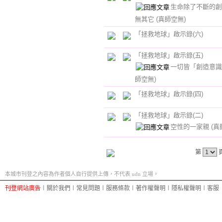
生命除了不斷的創
無其它
(真師空無)
「拯救地球」啟示錄(六)
「拯救地球」啟示錄(五)
一切皆「創造意
師空無)
「拯救地球」啟示錄(四)
「拯救地球」啟示錄(二)
空性的一家親
(真
第
本城市刊登之內容為作者個人自行提供上傳，不代表 udn 立場。
刊登網站廣告
︱
關於我們
︱
常見問題
︱
服務條款
︱
著作權聲明
︱
隱私權聲明
︱
客服