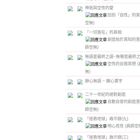
神祇與空性的愛
回到「自性」的
空無)
「一切皆在」的真相
創造始於真知的
師空無)
無語是最終之語~無聲是最終
空性的自我冥想
無)
靜心無語 ~ 願心寰宇
二十一世紀的絕對創造
自動自發的創造
師空無)
「拯救地球」啟示錄(九)
明心見性
(真師空
「拯救地球」啟示錄(三)