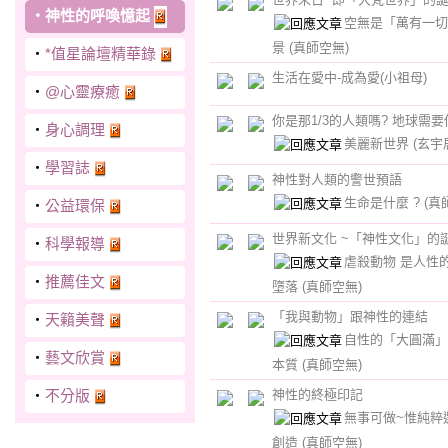
‧
神性的呼喚憶起
空無是「萬有一切
景
(真師空無)
‧
*值星論壇精華錄
生活在愛中-成為愛(小祖母)
‧
@心靈療癒
你是那1/3的人類嗎? 地球需要
‧
身心調理
美麗新世界
(玄宇
‧
學習誌
神性對人類的警世預語
生命是什麼 ?
(真
‧
公益環保
世界新文化 ~「神性文化」的
‧
科學報導
虐殺動物 是人性
‧
推薦佳文
墮落
(真師空無)
「我與動物」跟神性的連結
‧
天籟美聲
自性的「大圓滿」
‧
藝文欣賞
本質
(真師空無)
‧
不分版
神性的終極印記
無事可做~惟純粹
創造
(真師空無)