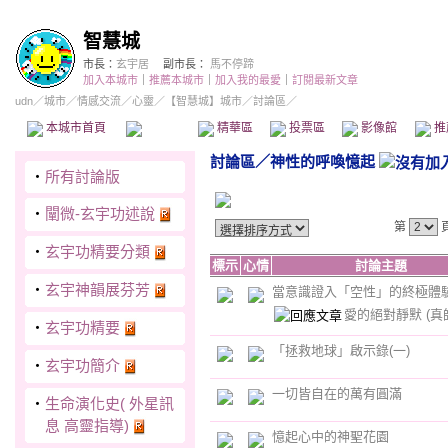
智慧城
市長：
玄宇居
副市長：
馬不停蹄
加入本城市
｜
推薦本城市
｜
加入我的最愛
｜
訂閱最新文章
udn
／
城市
／
情感交流
／
心靈
／
【智慧城】城市
／討論區／
本城市首頁
討論區
精華區
投票區
影像館
推
討論區
／
神性的呼喚憶起
‧
所有討論版
‧
闡微-玄宇功述說
第
‧
玄宇功精要分類
標示
心情
討論主題
‧
玄宇神韻展芬芳
當意識證入「空性」的終極體
愛的絕對靜默
(真
‧
玄宇功精要
「拯救地球」啟示錄(一)
‧
玄宇功簡介
一切皆自在的萬有圓滿
‧
生命演化史( 外星訊
息 高靈指導)
憶起心中的神聖花園