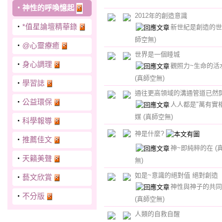
‧
神性的呼喚憶起
2012年的創造意識
‧
*值星論壇精華錄
新世紀是創造的
師空無)
‧
@心靈療癒
世界是一個睡城
‧
身心調理
觀照力~生命的活
(真師空無)
‧
學習誌
通往更高領域的溝通管道已然
‧
公益環保
人人都是"萬有實
媒
(真師空無)
‧
科學報導
神是什麼?
‧
推薦佳文
神~即純粹的在
(
‧
天籟美聲
無)
如是~意識的絕對值 絕對創造
‧
藝文欣賞
神性與神子的共同
‧
不分版
(真師空無)
人類的自救自醒