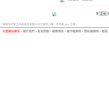
第
本城市刊登之內容為作者個人自行提供上傳，不代表 udn 立場。
刊登網站廣告
︱
關於我們
︱
常見問題
︱
服務條款
︱
著作權聲明
︱
隱私權聲明
︱
客服