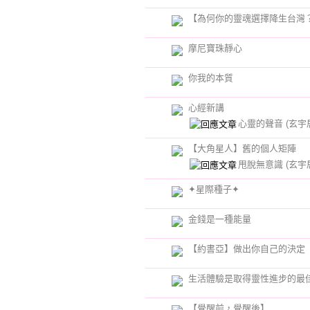
【為何你的靈魂選擇降生台灣
摩尼寶珠靜心
你我的本質
心經新講
心靈的聲音
(玄宇
【大角星人】舊的個人矩陣
甩脫無意識
(玄宇
✦星際種子✦
金錢是一種能量
【約書亞】做出你自己的決定
生活體驗是取得靈性進步的最
【覺醒前，覺醒後】