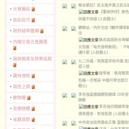
聯合筆記》民主進步黨之民主
‧
社會騙局
【重磅快評】綠色
供電不保證
(人民戰士)
‧
如此民代
觀察站／內外交迫 3顆炸彈等
‧
政府疑弊蠢懶
信
蘇貞昌提新台灣模
‧
內線交易五鬼搬運
文哲酸「每天發明新詞」：不
講什麼
(人民戰士)
‧
扁族親貴及弊案追蹤
九二共識／馬再提早有共識 民
提三問
陸學者：俄烏衝突
‧
農林漁牧
危機一次預演 中國可學怎麼
戰士)
‧
兩性之間
李克強當選國務院總理 10年
‧
動物權
啟動
李克強召開國常會
‧
有關媒體
債券運用、有效投資
(人民戰士
‧
省籍族群
中共政治局常委俞正聲 當選政
汪洋：台海不確定