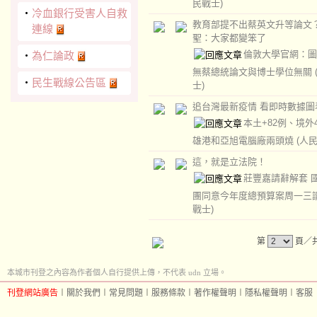
民戰士)
‧
冷血銀行受害人自救
教育部提不出蔡英文升等論文
連線
聖：大家都變笨了
倫敦大學官網：圖
‧
為仁論政
無蔡總統論文與博士學位無關
‧
民生戰線公告區
士)
追台灣最新疫情 看即時數據圖
本土+82例、境外4
雄港和亞旭電腦廠兩頭燒
(人
這，就是立法院！
莊豐嘉請辭解套 
團同意今年度總預算案周一三
戰士)
第
頁／共
本城市刊登之內容為作者個人自行提供上傳，不代表 udn 立場。
刊登網站廣告
︱
關於我們
︱
常見問題
︱
服務條款
︱
著作權聲明
︱
隱私權聲明
︱
客服