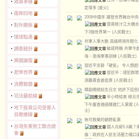
‧
政黨爭鋒
定增多
(星火)
‧
兩岸四地
2008中國年 躍登世界舞台中央
雲南綠汁江大橋合
‧
對外關係
下3個世界第一
(人民戰士)
‧
環球點滴
共軍人事大動 高級將領年輕化
敏感時機 共軍今
‧
調查統計
海、渤海軍事訓練
(人民戰士)
‧
興國論壇
習近平言辭「硬氣」 令人想起
‧
悲慘世界
習近平：侵犯群眾
須嚴肅查處追責
(人民戰士)
‧
消費聯盟
陳副總統貼生日文 他許下這些
‧
司法最前線
半小時結束 綠北
下午審查通過陳建仁入黨案
(
‧
地下投資公司受害人
士)
自救連線
無可救藥的朝野亂黨
‧
台灣失業勞工聯合總
國人月薪5.6萬？
會
倫：政府在人民生活壓力傷口