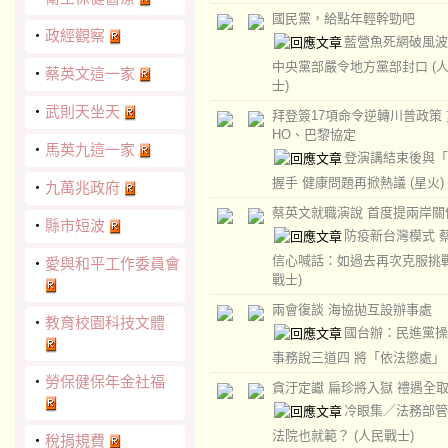
國民黨，給點年輕幹勁吧
‧
政經觀察
藍營魚死網破風波
中央黨部嚴令地方黨部封口
(
‧
蔡英文這一家
士)
‧
武則天坐天
拜登簽17項命令逆轉川普政策
HO、巴黎協定
‧
馬英九這一家
登演講結束後與「
握手 健康問題再掀熱議
(星火)
‧
九萬兆政府
蔡英文就職演說 首度提兩岸關
‧
縣市短波
防疫新台灣模式 
信心喊話：如過去再次克服挑
‧
愛與和平工作委員會
戰士)
兩會復談 海協拋互設辦事處
‧
教育校園科技文體
國台辦：民進黨操
事務說三道四 將「依法懲處
‧
勞保健保年金社福
貪汙定讞 扁珍將入獄 禮遇全
冷眼集／法務部管
法院也就範？
(人民戰士)
‧
稅捐規費