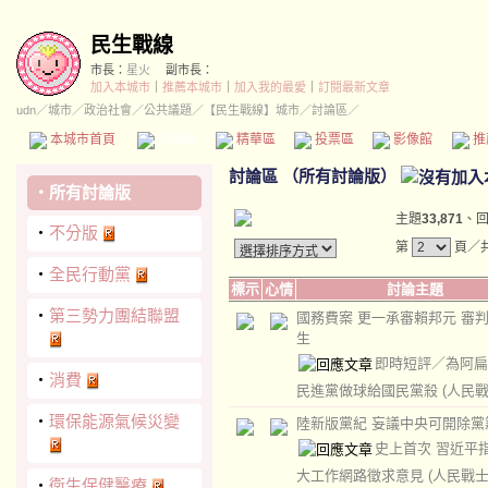
民生戰線
市長：
星火
副市長：
加入本城市
｜
推薦本城市
｜
加入我的最愛
｜
訂閱最新文章
udn
／
城市
／
政治社會
／
公共議題
／
【民生戰線】城市
／討論區／
本城市首頁
討論區
精華區
投票區
影像館
推
討論區
（
所有討論版
）
‧
所有討論版
主題
33,871
、
‧
不分版
第
頁／共
‧
全民行動黨
標示
心情
討論主題
‧
第三勢力團結聯盟
國務費案 更一承審賴邦元 審
生
即時短評／為阿扁
‧
消費
民進黨做球給國民黨殺
(人民戰
‧
環保能源氣候災變
陸新版黨紀 妄議中央可開除黨
史上首次 習近平指
大工作網路徵求意見
(人民戰士
‧
衛生保健醫療