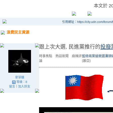
本文於
2
引用網址：https://city.udn.com/forum
浪費民主資源
跟上次大選, 民進黨推行的
投廢
時事焦點 熱話新聞 麻辣評
藍綠兩黨搶競選灘頭
論
(慕亞)
麥芽糖
等級：8
留言
｜
加入好友