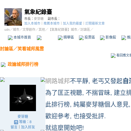
氣象紀錄臺
市長：
麥芽糖
副市長：
加入本城市
｜
推薦本城市
｜
加入我的最愛
｜
訂閱最新文章
udn
／
城市
／
文學創作
／
其他
／
【氣象紀錄臺】城市
／討論區／
本城市首頁
討論區
精華區
投票區
影像館
推
討論區
／
笑看城邦風雲
看回應文
政論城邦排行榜
網路城邦
不平靜, 老丐又發起
自
為了匡正視聽, 不揣冒昧, 建立排
此排行榜, 純屬麥芽糖個人意見,
歡迎參考, 也接受批評.
麥芽糖
等級：8
就這麼開始吧!
留言
｜
加入好友