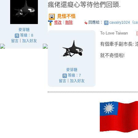
瘋佬還癡心等待他們回頭.
見怪不怪
修改
｜
刪除
回應給：
cavalry1024（ca
麥芽糖
To Love Taiwan
等級：8
留言
｜
加入好友
有個牽手副市長: 
就不奇怪啦!
麥芽糖
等級：7
留言
｜
加入好友