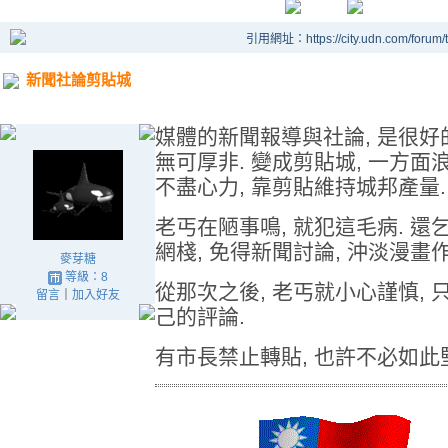
引用網址：https://city.udn.com/forum
新聞社論剪貼城
媒體的新聞報導與社論, 是很好
無可厚非. 變成剪貼城, 一方面
不盡心力, 靠剪貼維持城邦產量.
老丐在陋事鳴, 就犯這毛病. 還
網棧, 免得新聞討論, 沖淡漫畫作
麥芽糖
等級：8
從那次之後, 老丐就小心謹慎, 
留言
｜
加入好友
己的評論.
有市長禁止轉貼, 也許不必如此堅