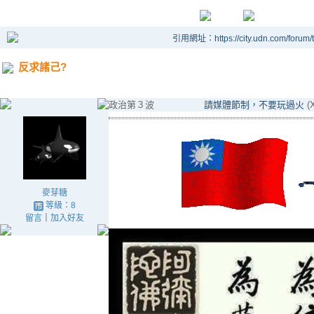
引用網址：https://city.udn.com/forum
反求諸己?
政治第３波
請媒體節制，不要玩過火
(
麥芽糖
等級：8
留言
｜
加入好友