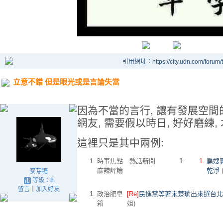
引用網址：https://city.udn.com/forum
立意不錯 但是眼光或是言論失當
因為不當的言行, 讓有發展空間
網友, 需要假以時日, 好好磨練
這裡只是其中兩例:
時事焦點 熱話新聞
扁嫂
麻辣評論
乾淨
麥芽糖
等級：8
留言
｜
加入好友
政治肥皂
[Re]
民進黨等著宋楚瑜出來選台北
箱
姐)