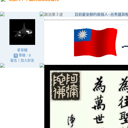
政治第３波
目前最安靜的兩個人--呂秀蓮與
麥芽糖
等級：8
留言
｜
加入好友