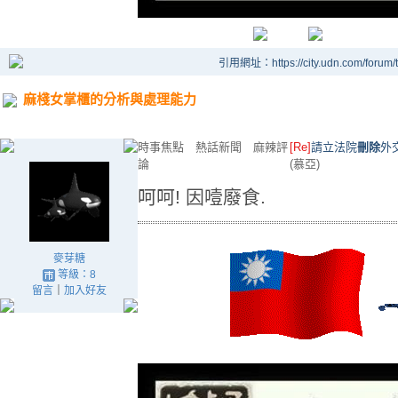
引用網址：https://city.udn.com/forum
麻棧女掌櫃的分析與處理能力
時事焦點 熱話新聞 麻辣評
[Re]
請立法院
刪除
外
論
(慕亞)
呵呵! 因噎廢食.
麥芽糖
等級：8
留言
｜
加入好友