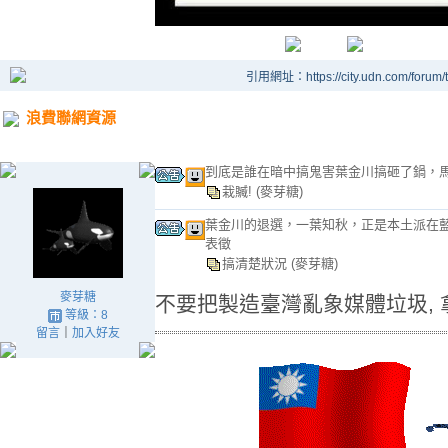
引用網址：https://city.udn.com/forum
浪費聯網資源
到底是誰在暗中搞鬼害葉金川搞砸了鍋，
栽贓!
(麥芽糖)
葉金川的退選，一葉知秋，正是本土派在
表徵
搞清楚狀況
(麥芽糖)
麥芽糖
不要把製造臺灣亂象媒體垃圾, 
等級：8
留言
｜
加入好友