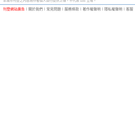
本城市刊登之內容為作者個人自行提供上傳，不代表 udn 立場。
刊登網站廣告
︱
關於我們
︱
常見問題
︱
服務條款
︱
著作權聲明
︱
隱私權聲明
︱
客服