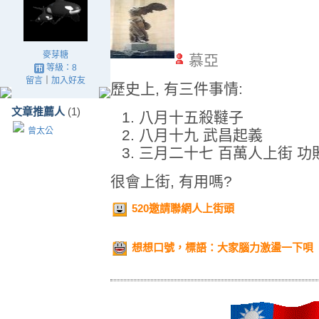
麥芽糖
慕亞
等級：8
留言
｜
加入好友
歷史上, 有三件事情:
文章推薦人
(1)
八月十五殺韃子
曾太公
八月十九 武昌起義
三月二十七 百萬人上街 功
很會上街, 有用嗎?
520邀請聯網人上街頭
想想口號，標語：大家腦力激盪一下唄