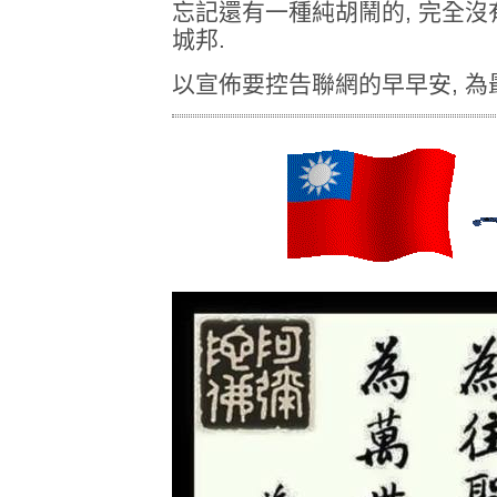
忘記還有一種純胡鬧的, 完全沒
城邦.
以宣佈要控告聯網的早早安, 為