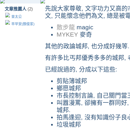
先說大家尊敬, 文字功力又高的市
文章推薦人
(2)
文, 只能懷念他們為文, 總是被
曾太公
早早安(顏俊家)
散步龍
magic
MYKEY
麥奇
其他的政論城邦, 也分成好幾等.
有許多比丐邦優秀多多的城邦, 
已經說過的, 分成以下這些:
剪貼簿城邦
鄉愿城邦
市長控制言論, 自己關門當
叫囂漫罵, 卻擁有一群同好,
城邦.
拍馬逢迎, 沒有知識份子良
垃圾城邦