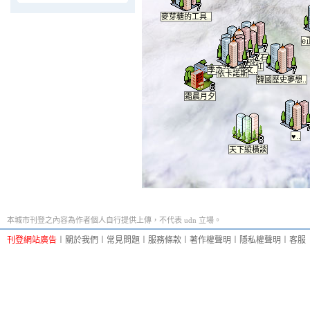
麥芽糖的工具..
e
他山之石
兄弟聯邦
☆就是要紅
季之莎影像文..
依卡諾斯
韓國歷史夢想..
霜晨月夕
♥..
天下縱橫談
本城市刊登之內容為作者個人自行提供上傳，不代表 udn 立場。
刊登網站廣告
︱
關於我們
︱
常見問題
︱
服務條款
︱
著作權聲明
︱
隱私權聲明
︱
客服