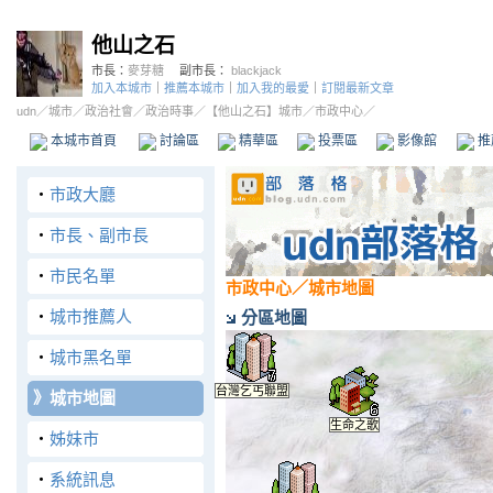
他山之石
市長：
麥芽糖
副市長：
blackjack
加入本城市
｜
推薦本城市
｜
加入我的最愛
｜
訂閱最新文章
udn
／
城市
／
政治社會
／
政治時事
／
【他山之石】城市
／市政中心／
本城市首頁
討論區
精華區
投票區
影像館
推
‧
市政大廳
‧
市長、副市長
‧
市民名單
市政中心
／城市地圖
‧
城市推薦人
分區地圖
‧
城市黑名單
台灣乞丐聯盟
愛戀BL
》
城市地圖
生命之歌
‧
姊妹市
‧
系統訊息