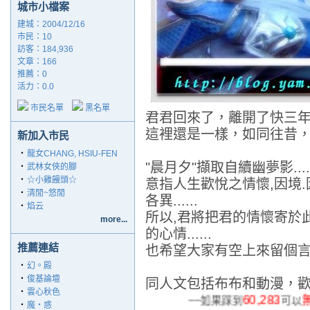
城市小檔案
建城：2004/12/16
市民：10
訪客：184,936
文章：166
推薦：
0
活力：0.0
市民名單
黑名單
君君回來了，離開了快三年(
這裡還是一樣，如同往昔，
新加入市民
‧
龍女CHANG, HSIU-FEN
"晨月夕"擷取自續幽夢影.....
‧
武林女俠的腳
‧
☆小雞饅頭☆
意指人生歡悅之情懷,因境.因
‧
清閒~悠閒
各異......
‧
焰云
所以,君將把君的情懷寄於此.
more...
的心情......
推薦連結
也希望大家有空上來留個言,彼此
‧
幻。殿
‧
俊基論壇
同人文包括布布和動漫，歡
‧
雲心秋色
60,283
~~如果踩到
可
‧
魔‧惑