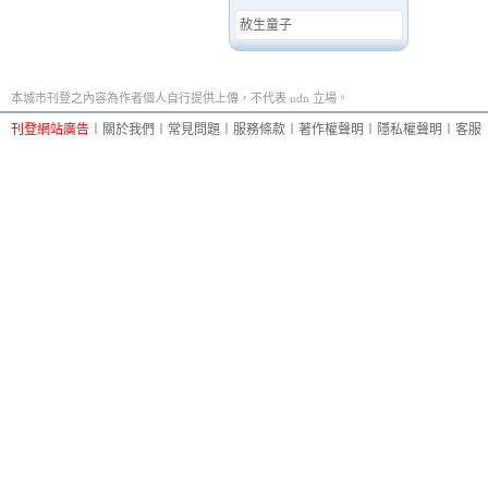
赦生童子
本城市刊登之內容為作者個人自行提供上傳，不代表 udn 立場。
刊登網站廣告
︱
關於我們
︱
常見問題
︱
服務條款
︱
著作權聲明
︱
隱私權聲明
︱
客服