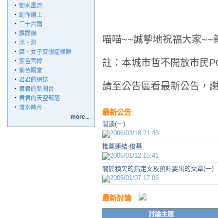
‧
御水風流
‧
創作線上
‧
三十六雨
‧
霹靂網
喵喵~~誠摯地祝福大家~~
‧
漓‧漪
‧
腐‧女子妄想症候群
註：本城市暫不開放市民P
‧
紫色宮幃
‧
紫色殿堂
‧
君君的網誌
請至公告區看最新公告，謝
‧
君君的新聞台
‧
君君的天空部落
‧
流水映月
最新公告
more...
閒談(一)
2006/03/18 21:45
推薦連結-俊基
2006/01/12 15:41
關於積欠的指定文及預計要出的文章(一)
2006/01/07 17:06
最新討論
討論主題