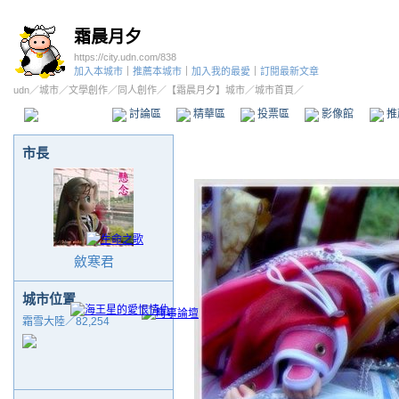
霜晨月夕
https://city.udn.com/838
加入本城市
｜
推薦本城市
｜
加入我的最愛
｜
訂閱最新文章
udn
／
城市
／
文學創作
／
同人創作
／
【霜晨月夕】城市
／城市首頁／
本城市首頁
討論區
精華區
投票區
影像館
推
市長
斂寒君
城市位置
霜雪大陸／82,254