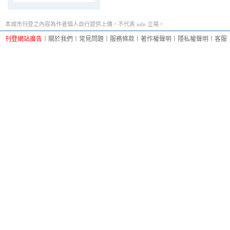
本城市刊登之內容為作者個人自行提供上傳，不代表 udn 立場。
刊登網站廣告
︱
關於我們
︱
常見問題
︱
服務條款
︱
著作權聲明
︱
隱私權聲明
︱
客服