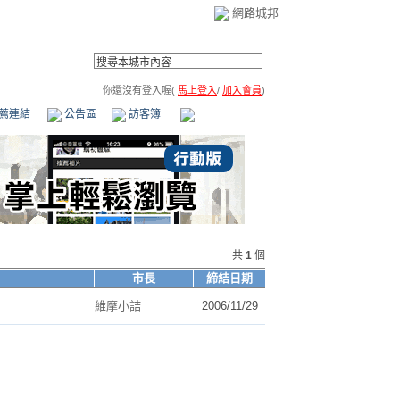
網路城邦
你還沒有登入喔(
馬上登入
/
加入會員
)
薦連結
公告區
訪客簿
市政中心
(0)
共
1
個
市長
締結日期
維摩小詰
2006/11/29