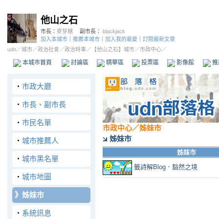
他山之石
市長：
麥芽糖
副市長：
blackjack
加入本城市
｜
推薦本城市
｜
加入我的最愛
｜
訂閱最新文章
udn
／
城市
／
政治社會
／
政治時事
／
【他山之石】城市
／市政中心／
本城市首頁
討論區
精華區
投票區
影像館
推
‧
市政大廳
‧
市長、副市長
‧
市民名單
市政中心
／姊妹市
姊妹市
‧
城市推薦人
姊妹市
‧
城市黑名單
籤詩解Blog．豁然之境
‧
城市地圖
》
姊妹市
‧
系統訊息