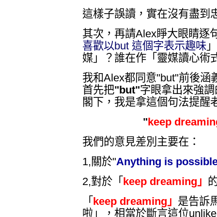
這樣子誤讀，實在沒有盡到
其次，再請Alex睜大眼睛
喜歡以but 這個字表示趣味
」
媒」？誰在作「靈媒讀心術
我和Alex都同意"but"前
首先把
"but"
字眼拿出來強調
閣下，我是拿這個句法提醒老
"
keep dreamin
我們的意見差別主要在：
1,關於"
Anything is possibl
2,對於「
keep dreaming」
「
keep dreaming」
是告訴
啦」，相當於斷言這位unlikely