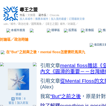
尋王之盟
市長：
文俠隱
副市長：
Chocola
加入本城市
｜
推薦本城市
｜
加入我的最愛
｜
訂閱最新文章
udn
／
城市
／
政治社會
／
國際萬象
／
【尋王之盟】城市
／討論區／
本城市首頁
討論區
精華區
投票區
影像館
推
討論區
／
政治時論
看回應文
在"But"之前與之後，mental floss怎麼褒貶馬英九
引用文章
mental flos
內文《圓滑的重要－－台灣總
引用文章
從Mental Flos
(Alex)
張爺
我寫
"But"之前之後
，原是針對A
等級：8
留言
｜
加入好友
除了解釋everything is p