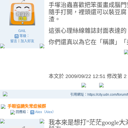
手塚治蟲喜歡把笨蛋畫成腦門
隨手打開，裡頭還可以裝豆腐
渣。
這張心理絲線雜誌封面表達的
GAIL
等級：
你們還真以為它在「稱讚」「
留言
｜
加入好友
本文於
2009/09/22 12:51 修改第 2
引用網址：https://city.udn.com/forum
手眼協調失常症候群
回應給：
Alex（Alex）
我本來是想打
”
茫茫
google
大