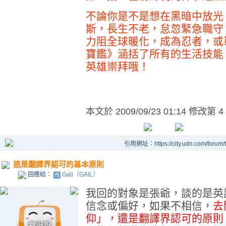
不論你是不是想
在黑暗中放光
斯，長生不老，怠忽緊急職守
力阻全球暖化，成為忍者，或
寶鑑》涵括了所有的生活技能
英雄崇拜哦！
本文於
2009/09/23 01:14 修改第 4
引用網址：https://city.udn.com/forum
這是翻譯界認可的基本原則
回應給：
Gail（GAIL）
我回的對象是張爺，談的是英
信念或偏好，如果不相信，
去
仰」，還是翻譯界認可的原則