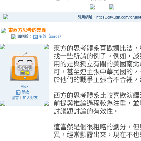
引用網址：https://city.udn.com/forum
東西方思考的差異
回應給：
張爺（soros）
東方的思考體系喜歡類比法，
找一些所謂的例子。例如，談
用的是與獨立有關的美國南北
可，甚至連主張中華民國的，
於他們的戰爭主張合不合裡，
Alex
等級：
西方的思考體系比較喜歡演繹
留言
｜
加入好友
前提與推論過程較為注重，並
討議題討論的有效性。
這當然是個很粗略的劃分，但
異，經常顯露出來，現在不也