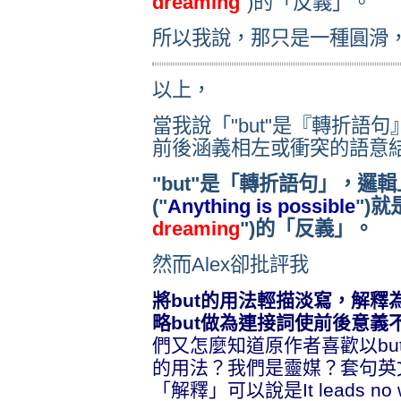
dreaming
")的「反義」。
所以我說，那只是一種圓滑
以上，
當我說「"but"是『轉折語句
前後涵義相左或衝突的語意
"but"是「轉折語句」，邏
("
Anything is possible
")
dreaming
")的「反義」。
然而Alex卻批評我
將but的用法輕描淡寫，解
略but做為連接詞使前後意義
們又怎麼知道原作者喜歡以bu
的用法？我們是靈媒？套句英
「解釋」可以說是It leads no 