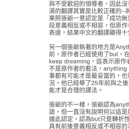
與不受歡迎的領導者，因此沒
湯的翻譯其實是比較正確的--將u
果照張爺一意認定是「成功無
段意義相反或不相容，但原作者
表達，結果中文的翻譯顯得十
另一個張爺執著的地方是Anythin
前，原作者已經使用了but，
keep dreaming，這表示原作者
不是原作者的看法，anything 
事都有可能才是最妥當的，也
況，他已經舉了25年前與之
能才是合理的譯法。
張爺的不一樣，張爺認為anythin
語，但一直沒有說明何以這是
據此認定，認為but只是轉折
具有前後意義相反或不相容的