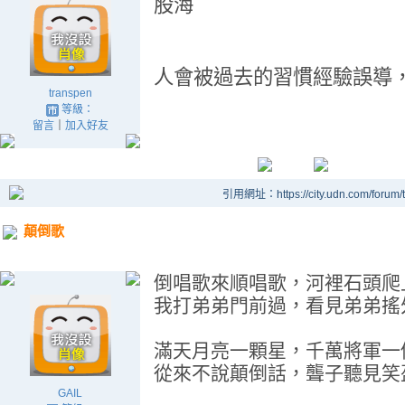
股海
人會被過去的習慣經驗誤導
transpen
等級：
留言
｜
加入好友
引用網址：https://city.udn.com/forum
顛倒歌
倒唱歌來順唱歌，河裡石頭爬
我打弟弟門前過，看見弟弟搖
滿天月亮一顆星，千萬將軍一
從來不說顛倒話，聾子聽見笑
GAIL