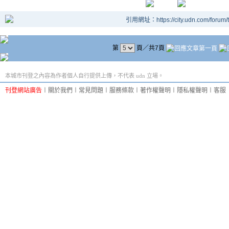
引用網址：https://city.udn.com/forum
第
頁／共7頁
本城市刊登之內容為作者個人自行提供上傳，不代表 udn 立場。
刊登網站廣告
︱
關於我們
︱
常見問題
︱
服務條款
︱
著作權聲明
︱
隱私權聲明
︱
客服