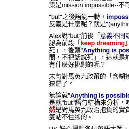
策是mission impossible
"but"之後語氣一轉，
imposs
反義是什麼呢？就是"(anything
Alex說"but"前後「
意義不同
認為前段「
keep dreaming
死」，後頭"
Anything is pos
間，不把話說死」，這就是前
有什麼好挑剔的呢？
末句
對馬英九政策的「含糊
狹罷了。
無論就"
Anything is possibl
是就"but"語句結構來分析，
然
是對馬英九政治抱負的實
雙站不住腳的。
PS 好心提醒各位英語大師