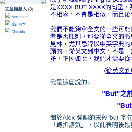
是XXXX BUT XXXX的
文章推薦人
(3)
不相容，不會是相似，而且後
NetSpider
筆記阿本
我們不能夠拿全文的一些可能
Chocola
者是否諷刺，那要從全文的脈
見林，尤其忌諱以中英字典的
頭的。從英文到中文，不是一
多，正因如此，我們才需要從
(
從英文到
我是這麼說的↓
"But"之
"Bu
關於Alex 強調的末段"but"
「轉折語氣」，以此表明後段