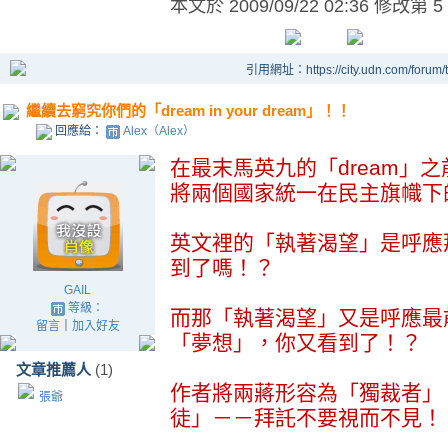
本文於
2009/09/22 02:36 修改第 5
引用網址：https://city.udn.com/forum
繼續去窮究你們的「dream in your dream」！！
回應給：
Alex（Alex）
在最末馬英九的「dream」
將兩個國家統一在民主旗幟下
英文裡的「執著渴望」是呼應那
到了嗎！？
GAIL
等級：
而那「執著渴望」又是呼應最
留言
｜
加入好友
「夢想」，你又看到了！？
文章推薦人
(1)
作者將兩蔣形容為「獨裁者」
張爺
徒」－－拜託不要視而不見！