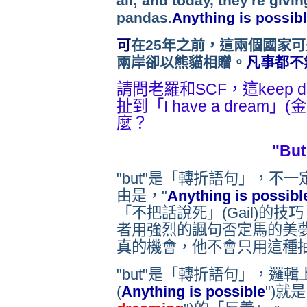
all; and today, they're givi
pandas.
Anything is possib
可
在25年之前，這兩個國家
兩岸卻以熊貓相贈。
凡事都不
請問老羅和SCF，這keep 
扯到「I have a drea
麼？
"Bu
"but"是「轉折語句」，不
由是，"
Anything is possibl
「不把話說死」(Gail)的
者用強烈的諷句否定馬的美
真的機會，他不會只用這種
"but"是「轉折語句」，邏
(
Anything is possible
")就