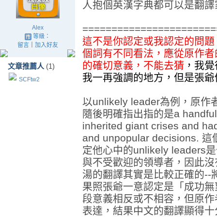
人抱個英漢字典都可以是翻譯
=======================
Alex
等級：
這不是你認定或我認定的問題
留言
｜
加入好友
個詞有不同看法，應從原作者
的確切意義，不能去猜
，我覺
文章推薦人
(1)
我一再強調的地方，但是張爺
SCFtw2
以unlikely leader為
隨後明確指出指的是a handful of
inherited giant crises and ha
and unpopular decisi
定他心中的unlikely lea
與不受歡迎的領導者，因此沒
湯的翻譯其實是比較正確的--將u
果照張爺一意認定是「成功無
段意義相反或不相容，但原作者
表達，結果中文的翻譯顯得十