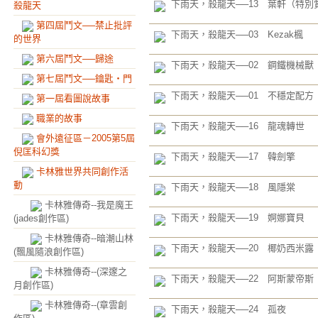
下雨天，殺龍天──13 葉軒（特別
殺龍天
第四屆鬥文──禁止批評
下雨天，殺龍天──03 Kezak楓
的世界
第六屆鬥文──歸途
下雨天，殺龍天──02 鋼鐵機械獸
第七屆鬥文──鑰匙‧門
下雨天，殺龍天──01 不穩定配方
第一屆看圖說故事
職業的故事
下雨天，殺龍天──16 龍魂轉世
會外遠征區－2005第5屆
倪匡科幻獎
下雨天，殺龍天──17 韓劍擎
卡林雅世界共同創作活
動
下雨天，殺龍天──18 風隱棠
卡林雅傳奇--我是魔王
下雨天，殺龍天──19 婀娜寶貝
(jades創作區)
卡林雅傳奇--暗潮山林
下雨天，殺龍天──20 椰奶西米露
(飄風隨浪創作區)
卡林雅傳奇--(深邃之
下雨天，殺龍天──22 阿斯蒙帝斯
月創作區)
卡林雅傳奇--(章雲創
下雨天，殺龍天──24 孤夜