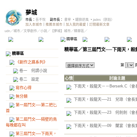
夢城
市長：
吾不悅
副市長：
書寧
、
鎇狼逆風
、
jades（朕鈺）
加入本城市
｜
推薦本城市
｜
加入我的最愛
｜
訂閱最新文章
udn
／
城市
／
文學創作
／
小說
／
【夢城】城市
／精華區／
本城市首頁
討論區
精華區
投票區
影像館
推
精華區
／
第三屆鬥文──下雨天，殺
精華區
《創作之路系列》
第
卷一 何謂小說
心情
討論主題
卷二 設定
下雨天，殺龍天－－Berserk.C（
寫作心得
無分類
下雨天，殺龍天──21 兒琭（會長
第一屆鬥文──第二把匕
首
下雨天，殺龍天──23 何劍劍（會
第二屆鬥文──隔壁的鳥
每晚都在叫
下雨天，殺龍天──09 蘭宴（會長
第三屆鬥文──下雨天，