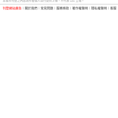
本城市刊登之內容為作者個人自行提供上傳，不代表 udn 立場。
刊登網站廣告
︱
關於我們
︱
常見問題
︱
服務條款
︱
著作權聲明
︱
隱私權聲明
︱
客服