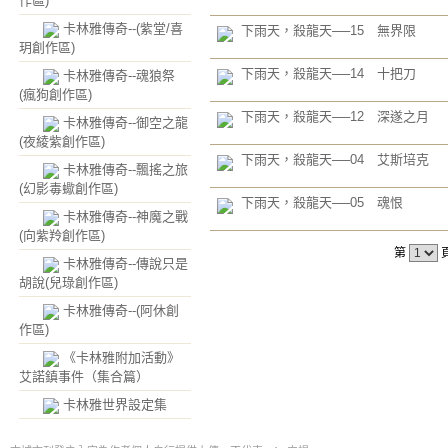
作區)
卡林雅傳奇--(紫堂/喜
下雨天，殺龍天──15 無界限
玥創作區)
下雨天，殺龍天──14 十把刀
卡林雅傳奇--魂狼祭
(瘋狗創作區)
下雨天，殺龍天──12 深遂之月
卡林雅傳奇--御空之龍
(夜綾紫創作區)
下雨天，殺龍天──04 艾斯培克
卡林雅傳奇--飄搖之旅
(幻影毒蠍創作區)
下雨天，殺龍天──05 魂恨
卡林雅傳奇--神魔之戰
(向紫羚創作區)
第
卡林雅傳奇--傳說只是
胡說(兒琭創作區)
卡林雅傳奇--(阿休創
作區)
《卡林雅附加活動》
艾諾鎮事件（集合篇）
卡林雅世界設定集