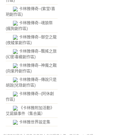
作區)
卡林雅傳奇--(紫堂/喜
玥創作區)
卡林雅傳奇--魂狼祭
(瘋狗創作區)
卡林雅傳奇--御空之龍
(夜綾紫創作區)
卡林雅傳奇--飄搖之旅
(幻影毒蠍創作區)
卡林雅傳奇--神魔之戰
(向紫羚創作區)
卡林雅傳奇--傳說只是
胡說(兒琭創作區)
卡林雅傳奇--(阿休創
作區)
《卡林雅附加活動》
艾諾鎮事件（集合篇）
卡林雅世界設定集