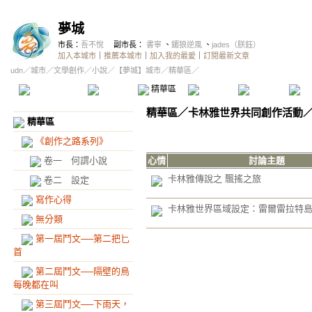
夢城
市長：
吾不悅
副市長：
書寧
、
鎇狼逆風
、
jades（朕鈺）
加入本城市
｜
推薦本城市
｜
加入我的最愛
｜
訂閱最新文章
udn
／
城市
／
文學創作
／
小說
／
【夢城】城市
／精華區／
本城市首頁
討論區
精華區
投票區
影像館
推
精華區
／
卡林雅世界共同創作活動
精華區
《創作之路系列》
卷一 何謂小說
心情
討論主題
卡林雅傳說之 飄搖之旅
卷二 設定
寫作心得
卡林雅世界區域設定：雷爾雷拉特
無分類
第一屆鬥文──第二把匕
首
第二屆鬥文──隔壁的鳥
每晚都在叫
第三屆鬥文──下雨天，