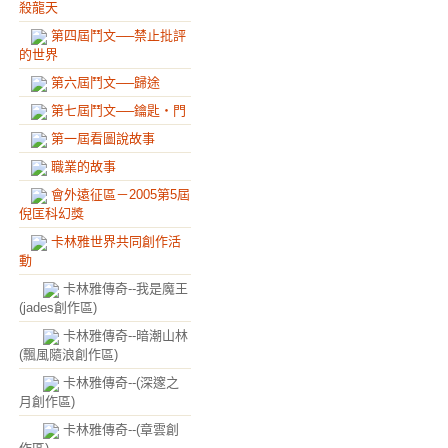
殺龍天
第四屆鬥文──禁止批評
的世界
第六屆鬥文──歸途
第七屆鬥文──鑰匙‧門
第一屆看圖說故事
職業的故事
會外遠征區－2005第5屆
倪匡科幻獎
卡林雅世界共同創作活
動
卡林雅傳奇--我是魔王
(jades創作區)
卡林雅傳奇--暗潮山林
(飄風隨浪創作區)
卡林雅傳奇--(深邃之
月創作區)
卡林雅傳奇--(章雲創