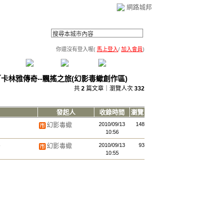
網路城邦
你還沒有登入喔(
馬上登入
/
加入會員
)
薦連結
公告區
訪客簿
市政中心
(0)
／
卡林雅傳奇--飄搖之旅(幻影毒蠍創作區)
共
2
篇文章｜瀏覽人次
332
發起人
收錄時間
瀏覽
幻影毒蠍
2010/09/13
148
10:56
島
幻影毒蠍
2010/09/13
93
10:55