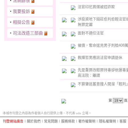
‧
法網餘恨
法官印尼買煤被控詐欺
‧
我要投訴
涉投資地下錢莊愈判愈輕法官
‧
相挺公告
無罪定讞
‧
司法改造三部曲
面對不適任法官
催債，奪命逞兇男子判賠408
教陳哲男應訊法官申請退休
先是重罪改輕罪持毒卻依運毒
高法院：離譜
不算肇逃蓄意撞人開溜「輕判
第
頁
本城市刊登之內容為作者個人自行提供上傳，不代表 udn 立場。
刊登網站廣告
︱
關於我們
︱
常見問題
︱
服務條款
︱
著作權聲明
︱
隱私權聲明
︱
客服