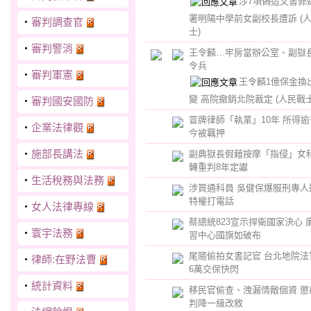
涉7項偽造文書罪
署明陽中學前女副校長遭訴
(
‧
審判調查官
士)
‧
審判警消
王令麟…牢房當辦公室、副獄
令兵
‧
審判軍憲
王令麟1億保金換
變 高院撤銷北院裁定
(人民戰士
‧
審判國安國防
冒牌律師「執業」10年 所得
‧
企業法律觀
今被羈押
‧
施部長講法
副典獄長假藉按摩「指侵」女科
轉重判8年定讞
‧
生活稅務與法務
涉買通科員 吳健保爆服刑專人
特權打電話
‧
女人法律專線
蔡總統823宣示捍衛國家決心 
‧
寰宇法務
習中心國旗如破布
尾隨偷拍女書記官 台北地院法
‧
律師:在野法曹
6萬交保快閃
‧
統計資料
移民官偷查、洩漏情敵個資 懲
判降一級改敘