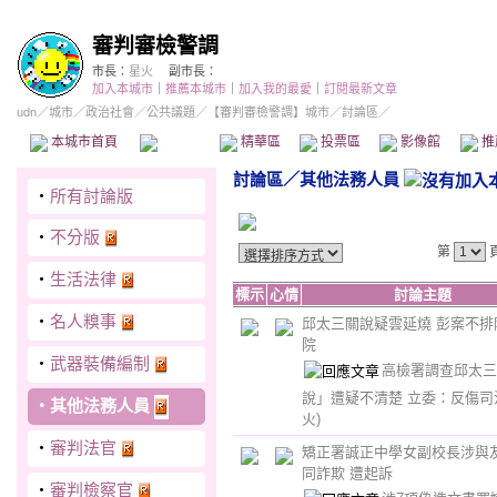
審判審檢警調
市長：
星火
副市長：
加入本城市
｜
推薦本城市
｜
加入我的最愛
｜
訂閱最新文章
udn
／
城市
／
政治社會
／
公共議題
／
【審判審檢警調】城市
／討論區／
本城市首頁
討論區
精華區
投票區
影像館
推
討論區
／
其他法務人員
‧
所有討論版
‧
不分版
第
‧
生活法律
標示
心情
討論主題
‧
名人糗事
邱太三關說疑雲延燒 彭案不排
院
‧
武器裝備編制
高檢署調查邱太三
說」遭疑不清楚 立委：反傷
‧
其他法務人員
火)
‧
審判法官
矯正署誠正中學女副校長涉與
同詐欺 遭起訴
‧
審判檢察官