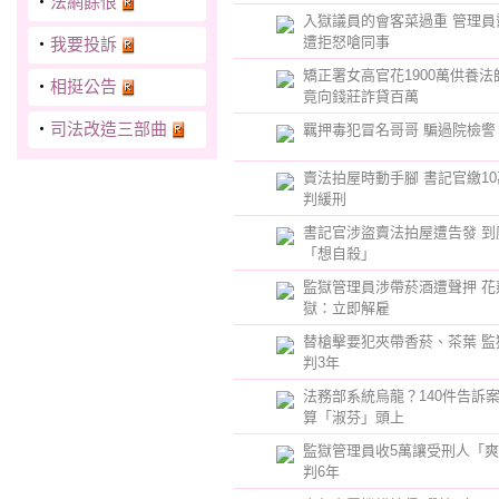
‧
法網餘恨
入獄議員的會客菜過重 管理員
遭拒怒嗆同事
‧
我要投訴
矯正署女高官花1900萬供養法
‧
相挺公告
竟向錢莊詐貸百萬
‧
司法改造三部曲
羈押毒犯冒名哥哥 騙過院檢警
賣法拍屋時動手腳 書記官繳1
判緩刑
書記官涉盜賣法拍屋遭告發 到
「想自殺」
監獄管理員涉帶菸酒遭聲押 花
獄：立即解雇
替槍擊要犯夾帶香菸、茶葉 監
判3年
法務部系統烏龍？140件告訴案
算「淑芬」頭上
監獄管理員收5萬讓受刑人「
判6年