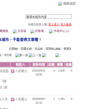
網路城邦
你還沒有登入喔(
馬上登入
/
加入會員
)
薦連結
公告區
訪客簿
市政中心
(0)
主題
96
、回覆
130
／共
226
｜瀏覽
81,866
｜推薦
3
頁／共5頁
發起人
更新時間
回應
瀏覽
推薦
除送監
人民戰士
2019/04/15
4
1,935
0
19:56
「關
司法
(星
友人共
人民戰士
2018/09/07
1
1,391
0
21:10