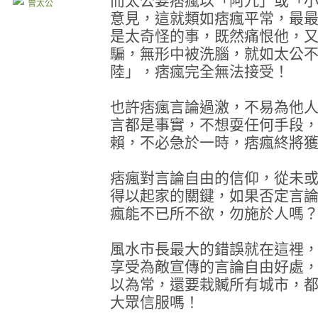
而太公要痞瘋以「阿九」或「
曾太公
意見，這就類如痞瘋平常，最
是太奇怪的事，既然痛恨他，
騙，無形中被洗腦，就如太公
陸」，痞瘋完全無法接受！
也許痞瘋言論過激，不易為他
言都是事實，不想耍任何手段
賴，不必急於一時，痞瘋終將
痞瘋對言論自由的信仰，從未
得以起家的關鍵，如果否定言
瘋能不已所不欲，勿施於人嗎
風水市長最大的錯誤就在這裡
享受為敵宣傳的言論自由好處
以為常，還要栽贓所有城市，
大眾信服嗎！