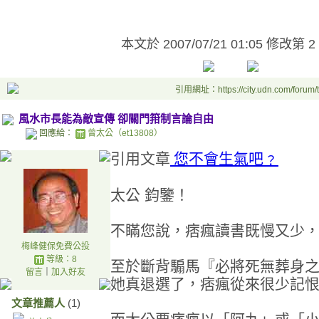
本文於
2007/07/21 01:05 修改第 2
引用網址：https://city.udn.com/forum
風水市長能為敵宣傳 卻關門箝制言論自由
回應給：
曾太公（et13808）
引用文章
您不會生氣吧﹖
太公 鈞鑒！
不瞞您說，痞瘋讀書既慢又少
梅峰健保免費公投
等級：8
至於斷背騸馬『必將死無葬身
留言
｜
加入好友
她真退選了，痞瘋從來很少記
文章推薦人
(1)