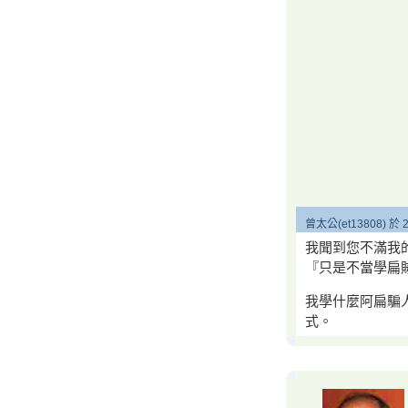
曾太公(et13808) 於 2
我聞到您不滿我
『只是不當學扁
我學什麼阿扁騙
式。