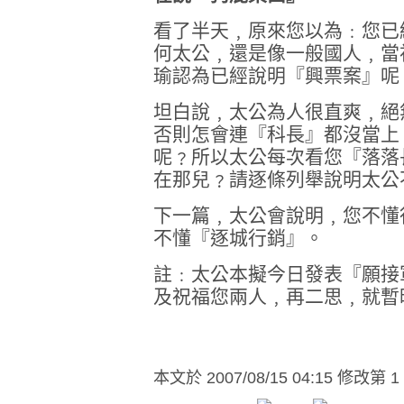
看了半天﹐原來您以為﹕您已
何太公﹐還是像一般國人﹐當
瑜認為已經說明『興票案』呢
坦白說﹐太公為人很直爽﹐絕
否則怎會連『科長』都沒當上
呢﹖所以太公每次看您『落落
在那兒﹖請逐條列舉說明太公
下一篇﹐太公會說明﹐您不懂
不懂『逐城行銷』。
註﹕太公本擬今日發表『願接
及祝福您兩人﹐再二思﹐就暫
本文於
2007/08/15 04:15 修改第 1