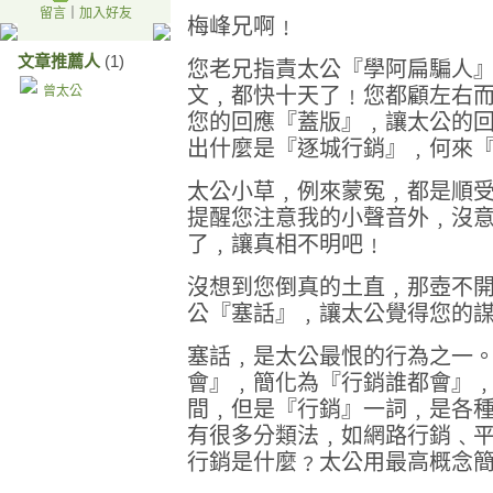
留言
｜
加入好友
梅峰兄啊﹗
文章推薦人
(1)
您老兄指責太公『學阿扁騙人
曾太公
文﹐都快十天了﹗您都顧左右
您的回應『蓋版』﹐讓太公的
出什麼是『逐城行銷』﹐何來
太公小草﹐例來蒙冤﹐都是順
提醒您注意我的小聲音外﹐沒
了﹐讓真相不明吧﹗
沒想到您倒真的土直﹐那壺不
公『塞話』﹐讓太公覺得您的
塞話﹐是太公最恨的行為之一
會』﹐簡化為『行銷誰都會』
間﹐但是『行銷』一詞﹐是各
有很多分類法﹐如網路行銷﹑
行銷是什麼﹖太公用最高概念