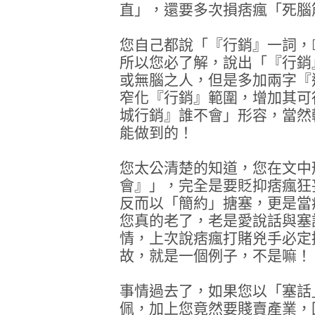
直」，還要多次損痞瘋「死腦
您自己都說「『行銷』一詞，
所以您必了解，說出「『行銷
或無腦之人，但是多加兩字『
窄化『行銷』範圍，增加其可
城行銷』誰不會」形容，當然
能做到的！
您太公清楚的知道，您在文中
會』」，完全是要貶抑痞瘋狂
反而以「簡約」搪塞，更是當
您真的老了，老是愛說話與塞
情，上次說痞瘋打賭兇手必定
故，就是一個例子，不是嘛！
事情過去了，如果您以「塞話
佩，加上您竟然要賤賣產業，