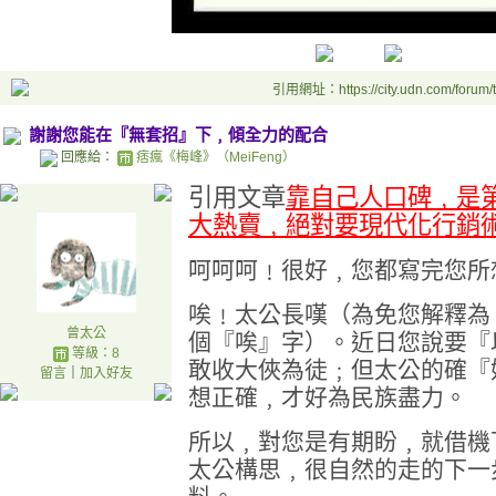
引用網址：https://city.udn.com/forum
謝謝您能在『無套招』下﹐傾全力的配合
回應給：
痞瘋《梅峰》（MeiFeng）
引用文章
靠自己人口碑﹐是
大熱賣﹐絕對要現代化行銷
呵呵呵﹗很好﹐您都寫完您所
唉﹗太公長嘆（為免您解釋為
曾太公
個『唉』字）。近日您說要『
等級：8
敢收大俠為徒﹔但太公的確『
留言
｜
加入好友
想正確﹐才好為民族盡力。
所以﹐對您是有期盼﹐就借機
太公構思﹐很自然的走的下一