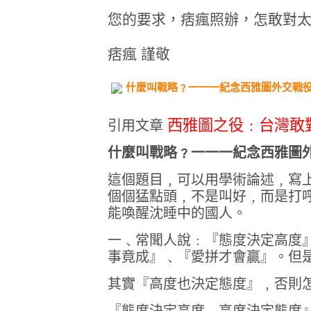
您的要求，痞瘋照辦，怎敢對
痞瘋 謹敬
什麼叫戰略﹖一一一紀念西雅圖外交戰
西雅圖之役﹕台灣敢
引用文章
什麼叫戰略﹖
一一一紀念西雅圖
這個題目﹐可以用學術論述﹐寫
個個猛點頭﹐不是叫好﹐而是打
能喚醒沈睡中的國人。
一﹑
常聞人說﹕『態度決定高度
事竟成』﹑『愛拼才會贏』。但
其實『高度也決定態度』﹐否則