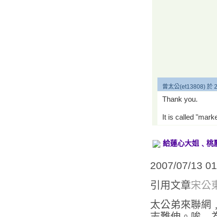
曾太公(et13808) 於 2
Thank you.
It is called "mark
給蓮心大姐﹑桃
2007/07/13 0
引用文章
宋公
太公弟來聯網
志難伸。唉﹐