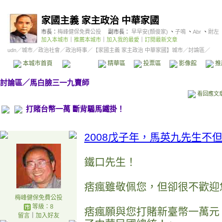
家國主義 家主政治 中華家國
市長：
梅峰健保免費公投
副市長：
早早安(顏俊家)
、
子鳴
、
Abr
、
尉左
加入本城市
｜
推薦本城市
｜
加入我的最愛
｜
訂閱最新文章
udn
／
城市
／
政治社會
／
政治時事
／
【家國主義 家主政治 中華家國】城市
／討論區／
本城市首頁
討論區
精華區
投票區
影像館
推
討論區
／
馬白臉三一九賣師
看回應文
打賭台幣一萬 斷背騸馬鐵掛！
2008戊子年，馬英九先生不
鐵口先生！
痞瘋雖敬佩您，但卻很不歡迎
梅峰健保免費公投
等級：8
痞瘋願與您打賭新臺幣一萬元
留言
｜
加入好友