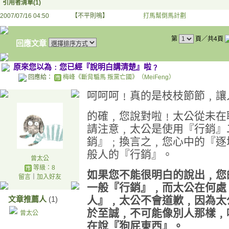
引用者清單(1)
2007/07/16 04:50
【不平則鳴】
打馬幫倒馬計劃
第
頁／共4頁
回應文章
原來您以為﹕您已經『說明白講清楚』啦﹖
回應給：
梅峰《斷背騸馬 叛黨亡國》（MeiFeng）
呵呵呵﹗真的是枝枝節節﹐讓
的確﹐您說對啦﹗太公從未在
請注意﹐太公是使用『行銷』
銷』﹔換言之﹐您心中的『逐
般人的『行銷』。
曾太公
等級：8
如果您
不
能很明白的說出﹐您
留言
｜
加入好友
一般『行銷』﹐而太公在何處
人』﹐太公不會道歉﹐因為太
文章推薦人
(1)
於至誠﹐不可能像別人那樣﹐
曾太公
在說『狗屁東西』。