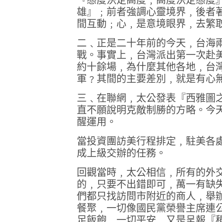
『態度決定高度﹐高度決定態度
雄』﹔前者強調心靈境界﹐後者
間互動﹔心﹐是意境眼界﹐去繁
二﹑正是二十年前的今天﹐台海
戰。事實上﹐台灣派出第一次赴
約十餘場﹐為什麼其他各地﹐台
軍﹖其間的主要差別﹐就是有心
三﹑在聯網﹐太公發表『西雅圖
直不願說明克敵制勝的方略。今
醒運用。
當投資團訪美行程排定﹐駐美各
成上級交辦的任務。
回觀當時﹐太公相信﹐所有的外
的﹐只要不出錯即可﹐萬一有缺
們都只找訪問市附近的商人﹐舉
餐聚﹐一切像國民黨榮譽主席連
足飯飽﹐一切平安﹐又是呈報『