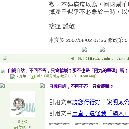
敬，不過痞瘋以為，回國幫忙
掉產業似乎不必急於一時，以
痞瘋 謹敬
本文於
2007/08/02 07:36 修改第 5
引用網址：https://city.udn.com/forum
自說自話﹐不回不答﹐只會栽贓﹖那不也是『阿九的華碩』嗎﹖
回應給：
梅峰《斷背騸馬 叛黨亡國》（MeiFeng）
自說自話﹐不回不答﹐只會栽贓﹖
引用文章
請您行行好﹐說明太
引用文章
土直﹐還怪我『騙人
曾太公
********* ********** ***********
等級：8