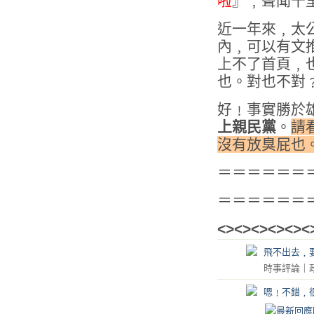
啦
』﹐聲聞千
近一年來﹐太
內﹐可以有文
上不了首頁﹐
也。對也不對
好﹗事實勝於
上親民黨
。
請
沒有放臭屁也
＝＝＝＝＝＝
＝＝＝＝＝＝
<><><><><><
飛不出去﹐
時事評論
｜
嗯﹗不錯﹐