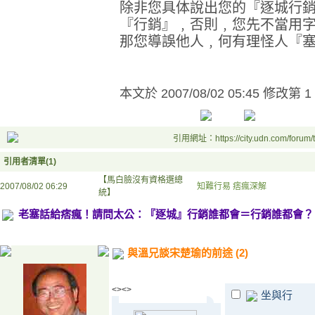
除非您具体說出您的『逐城行
『行銷』﹐否則﹐您先不當用
那您導誤他人﹐何有理怪人『
本文於
2007/08/02 05:45 修改第 1
引用網址：https://city.udn.com/forum
引用者清單(1)
【馬白臉沒有資格選總
2007/08/02 06:29
知難行易 痞瘋深解
統】
老塞話給痞瘋！請問太公：『逐城』行銷誰都會＝行銷誰都會？
與溫兄談宋楚瑜的前途 (2)
<><>
坐與行