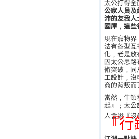
太公打得全
公家人員及
沛的友我人
國庫﹐這些
現在寵物界
法有各型互
化﹐老是放
因太公思路
術突破﹐同
工設計﹐沒
商的背叛而
當然﹐牛頓
起』﹔太公
人會說『沒
『行
江湖一點訣