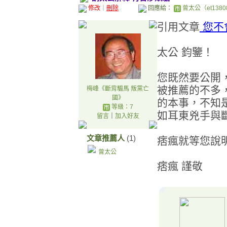
修改
｜
刪除
回應給：
曾太公（et1380
引用文章
您不
太公 鈞鑒！
您既然要公開
被推薦的不多
梅峰《斷背騸馬 叛黨亡
國》
的本事，不知
等級：7
如耳東兇手與
留言
｜
加入好友
文章推薦人
(1)
痞瘋就等您說
曾太公
痞瘋 謹敬