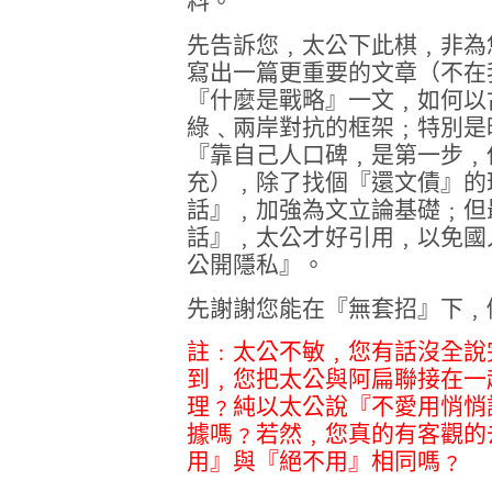
料。
先告訴您﹐太公下此棋﹐非為
寫出一篇更重要的文章（不在
『什麼是戰略』一文﹐如何以
綠﹑兩岸對抗的框架﹔特別是
『靠自己人口碑﹐是第一步﹐
充）﹐除了找個『還文債』的
話』﹐加強為文立論基礎﹔但
話』﹐太公才好引用﹐以免國
公開隱私』。
先謝謝您能在『無套招』下﹐
註﹕太公不敏﹐您有話沒全說
到﹐您把太公與阿扁聯接在一
理﹖純以太公說『不愛用悄悄
據嗎﹖若然﹐您真的有客觀的
用』與『絕不用』相同嗎﹖