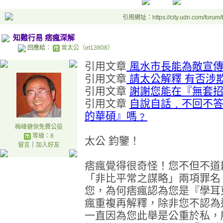
引用網址：https://city.udn.com/forum
知難行易 痞瘋深解
回應給：
曾太公（et13808）
引用文章
風水市長能為敵宣傳
引用文章
請太公解釋 有否涉
引用文章
謝謝您能在『無套
引用文章
自說自話﹐不回不
的華碩』嗎﹖
梅峰健保免費公投
等級：8
太公 鈞鑒！
留言
｜
加入好友
痞瘋覺得很奇怪！您不但不道
「非比平常之謀略」兩項罪名
您，為何痞瘋認為您是『學耳
瘋重複再解釋，除非您不認為
一直因為您此舉是公重於私，