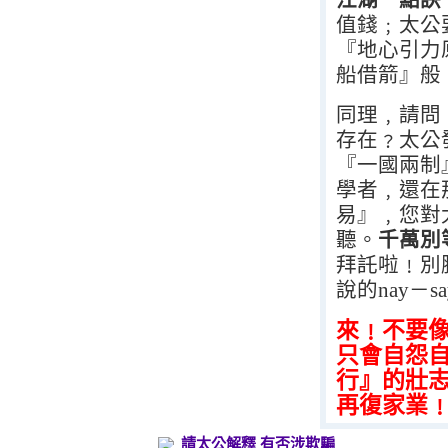
值錢﹔太公
『地心引力
船借箭』般
同理﹐請問
存在﹖太公
『一國兩制
學者﹐還在
易』﹐您對
聽。
千萬別
拜託啦﹗別
說的
nay
－
sa
來﹗不要
只會自怨
行』的壯
再復家業
請太公解釋 有否涉欺騙