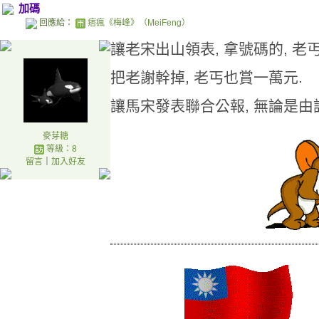
加碼
回應給：
痞瘋《梅峰》（MeiFeng）
讓老宋出山領表, 拿號碼的, 老
把老謝幹掉, 老丐也賞一萬元.
讓馬宋發表聯合公報, 無論是由誰
麥芽糖
等級：8
留言
｜
加入好友