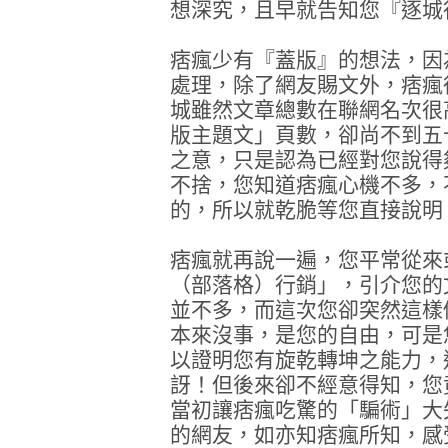
想深究，且早就告知您『逐城
痞瘋少有『蓋版』的想法，因
處理，除了網友賜文外，痞瘋
城雖然文章總數在聯網名次很
版主題文」頁數，卻尚不到五
之意，只是認為已經對您說得
不捨，您知道痞瘋心機不多，
的，所以就乾脆等您直接說明
痞瘋就再說一遍，您平常從來
（部落格）行銷」，引介您的
並不多，而這次您卻突然這樣
本來沒事，是您的自由，可是
以證明您有旋乾轉坤之能力，
訝！但後來卻不經意得知，您
當初讓痞瘋吃驚的「騙術」大
的網友，如亦知痞瘋所知，感