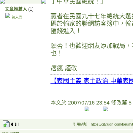
了中華民國總統！」
文章推薦人
(1)
贏者在民國九十七年總統大選
曾太公
碼於輸家的聯網訪客簿中，輸
匯錢進入！
願否！也歡迎網友添加戰局，
也！
痞瘋 謹敬
【家國主義 家主政治 中華家
本文於
2007/07/16 23:54 修改第 5
引用網址：https://city.udn.com/forum