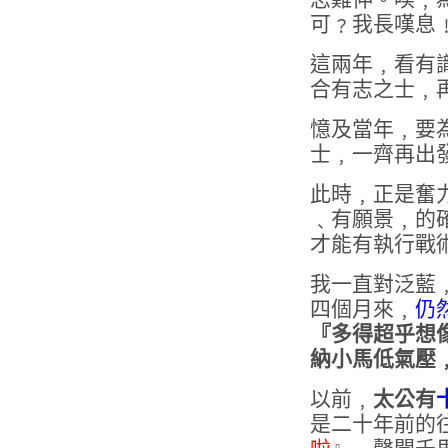
可﹖
我長嘆息
這兩年﹐看有
合有志之士﹐
憶及當年﹐要
士﹐一齊再出
此時﹐正是奮
﹑有願景﹐的
才能有執行戰
我一直對泛藍
四個月來﹐
仍
『多得超乎想
納小馬低氣壓
以前﹐
太公有
是二十年前的