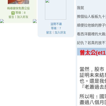
我就
梅峰健保免費公投
等級：8
擦個仙人板板九十
留言
｜
加入好友
溫簡不讓
順便拉他娘的脖子
等級：7
留言
｜
加入好友
看西洋鏡裡的大路
記仇？若真的放不
曾太公(et13
當然﹐股市
証明未來結
也。還是我
『老蕭過去
所以啦﹗國
盡過八個月