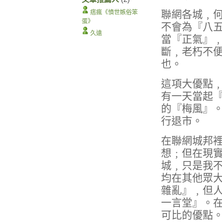
聯網各城﹐
痞瘋《憤世嫉俗笨
蛋》
不會為『八
久遠
當『正氣』
斷﹐老朽不
也。
這項大優點
有一天當起
的『梅風』
行退市。
在聯網城邦
想﹔但在現
城﹐只是我
均在其他眾
雜亂』﹐但
一言堂』。
可比的優點