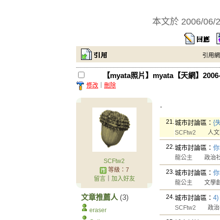
本文於
2006/06/
引用網址：
【myata照片】myata【天網】2006-
修改
｜
刪除
.
21.
城市討論區：
{
SCFtw2
人文
22.
城市討論區：
你
龍公主
政治社
SCFtw2
等級：7
23.
城市討論區：
你
留言
｜
加入好友
龍公主
文學創
文章推薦人
(3)
24.
城市討論區：
4
SCFtw2
政治社
eraser