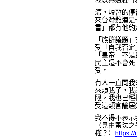
我以為這種行
滯，短暫的停
來台灣難道是
書」都有他約
「族群議題」
受「自我否定
「皇帝」不是
民主還不會死
受。
有人一直問我
來煩我了，我
限，我也已經
受這類言論居
我不得不表示
（見由憲法之
權？）
https:/