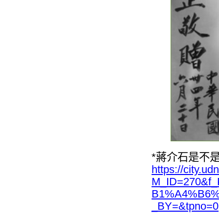
*蔣介石是不
https://city.
M_ID=270&f
B1%A4%B6%
_BY=&tpno=0