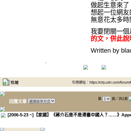
做起生意來了
想起一位網友
無意花太多時
我要閉關一個
的文，併此說
Written by bl
.
引用網址：https://city.udn.com/forum
第
頁／共2頁
回應文章
[2006-5-23 ~]【家國】《蔣介石是不是滯臺中國人？……》Appe
.