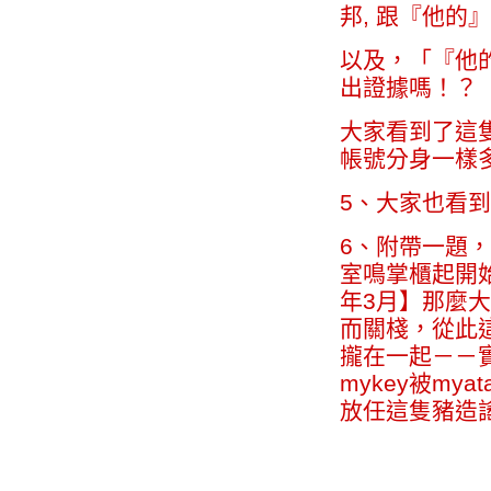
邦, 跟『他的
以及，「『他
出證據嗎！？
大家看到了這
帳號分身一樣
5、大家也看
6、附帶一題，
室鳴掌櫃起開始
年3月】那麼大
而關棧，從此
攏在一起－－
mykey被m
放任這隻豬造