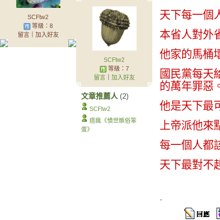
天下每一個人都
SCFtw2
等級：8
本省人對外
留言
｜
加入好友
他家的馬桶
SCFtw2
等級：7
國民黨每天
留言
｜
加入好友
的萬年罪惡
文章推薦人
(2)
他是天下最
SCFtw2
痞瘋《憤世嫉俗笨
上帝派他來
蛋》
每一個人都
天下最對不
.