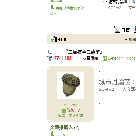
Gail
25.
城市討論區：
3
SCFtw2
文學
痞瘋《憤世嫉俗笨
蛋》
.
引用網址：
『三歲孩童三歲羊』
修改
｜
刪除
回應給：
Lohengrin（lohe
.
城市討論區
SCFtw2
人文藝
.
SCFtw2
等級：7
留言
｜
加入好友
文章推薦人
(2)
SCFtw2