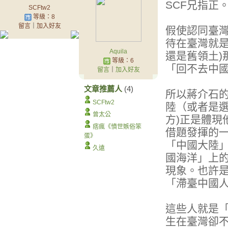
SCF兄指正
SCFtw2
等級：8
留言
｜
加入好友
假使認同臺
待在臺灣就是
Aquila
還是舊領土)
等級：6
「回不去中
留言
｜
加入好友
文章推薦人
(4)
所以蔣介石
SCFtw2
陸（或者是選
曾太公
方)正是體現
痞瘋《憤世嫉俗笨
借題發揮的
蛋》
「中國大陸
久遠
國海洋」上
現象。也許
「滯臺中國
這些人就是「
生在臺灣卻