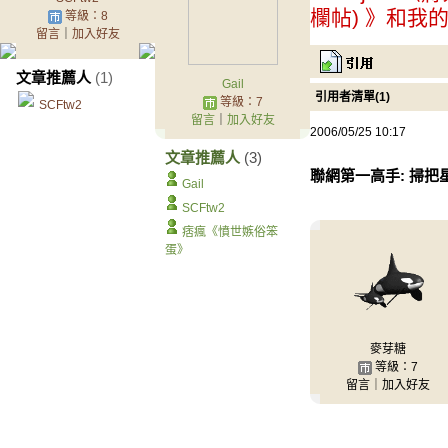
欄帖) 》和我
等級：8
留言
｜
加入好友
文章推薦人
(1)
Gail
引用者清單(1)
等級：7
SCFtw2
留言
｜
加入好友
2006/05/25 10:17
文章推薦人
(3)
聯網第一高手: 掃把星
Gail
SCFtw2
痞瘋《憤世嫉俗笨
蛋》
麥芽糖
等級：7
留言｜加入好友