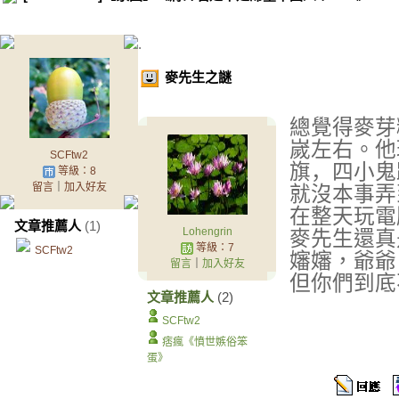
.
麥先生之謎
總覺得麥芽
嵗左右。他
SCFtw2
旗，四小鬼
等級：8
留言
｜
加入好友
就沒本事弄
在
整天玩電
文章推薦人
(1)
Lohengrin
麥先生還真
等級：7
SCFtw2
嬸嬸，爺爺
留言
｜
加入好友
但你們到底
文章推薦人
(2)
SCFtw2
痞瘋《憤世嫉俗笨
蛋》