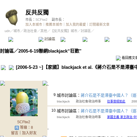
反共反獨
市長：
SCFtw2
副市長：
加入本城市
｜
推薦本城市
｜
加入我的最愛
｜
訂閱最新文章
udn
／
城市
／
政治社會
／
其他
／
【反共反獨】城市
／討論區／
本城市首頁
討論區
精華區
投票區
影像館
推
討論區
／
2005-6-19聯網blackjack“狂歡”
看回應文
[2006-5-23 ~]【家國】blackjack et al.《蔣介
.
9.
城市討論區：
蔣介石是不是滯臺中國人？（道
blackjack
政治社會∕政治時事
往事曾經如此
2006/0
10.
城市討論區：
蔣介石是不是滯臺中國人？（道
blackjack
政治社會∕政治時事
家國主義 家主政治 
SCFtw2
.
等級：8
留言
｜
加入好友