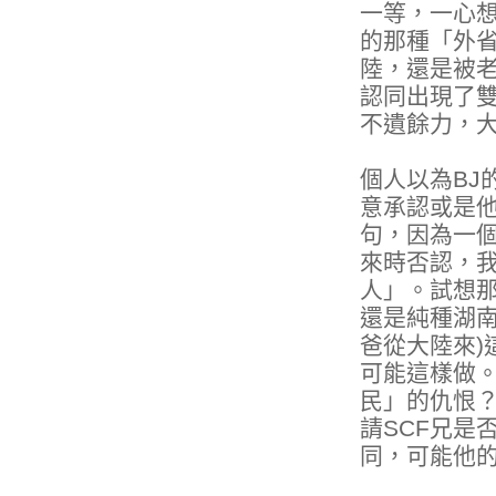
一等，一心想
的那種「外
陸，還是被
認同出現了
不遺餘力，
個人以為BJ
意承認或是
句，因為一
來時否認，
人」。試想
還是純種湖南
爸從大陸來)
可能這樣做。
民」的仇恨？
請SCF兄是
同，可能他的