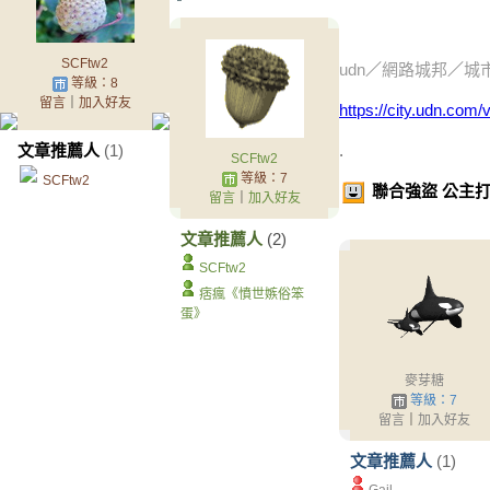
..
SCFtw2
udn
／
網路城邦
／
城
等級：8
留言
｜
加入好友
https://city.udn.co
文章推薦人
(1)
.
SCFtw2
等級：7
SCFtw2
聯合強盜 公主
留言
｜
加入好友
文章推薦人
(2)
SCFtw2
痞瘋《憤世嫉俗笨
蛋》
麥芽糖
等級：7
留言
｜
加入好友
文章推薦人
(1)