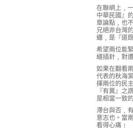
在聯網上﹐
中華民國』
章論點﹐也
兄絕非台灣
纏﹐是『道
希望兩位能
縫插針﹐對
如果在翻看
代表的秋海
揮兩位的民
『有異』之
是相當一致
滯台與否﹐
意志也。當
看得心痛﹗