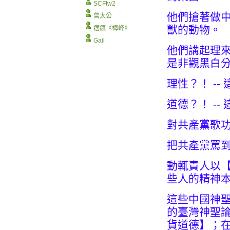
SCFtw2
他們搶著做
曾太公
獸的動物。
痞瘋《梅峰》
Gail
他們講起理來
是非觀黑白分
理性？！ -
道德？！ -
對共產黨歌
把共產黨罵
動輒責人以
些人的精神
這些中國神
的臺灣神聖
貨道德】；