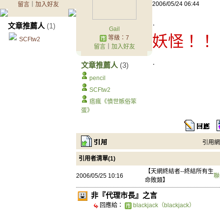
2006/05/24 06:44
留言
｜
加入好友
.
文章推薦人
(1)
Gail
妖怪！！
等級：7
SCFtw2
留言
｜
加入好友
.
文章推薦人
(3)
pencil
SCFtw2
痞瘋《憤世嫉俗笨
蛋》
引用網址：
引用者清單(1)
【天網終結者--終結所有生
2006/05/25 10:16
聯
命敗類】
非『代理市長』之言
回應給：
blackjack（blackjack）