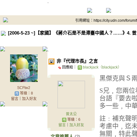
.
引用網址：https://city.udn.com/forum
[2006-5-23 ~]【家國】《蔣介石是不是滯臺中國人？……》4
.
非『代理市長』之言
回應給：
blackjack（blackjack）
黑傑克與Ｓ
SCFtw2
S
兄﹐您兩位
等級：8
台語『要去
留言
｜
加入好友
多一些﹐中
曾太公
註﹕補充聲
等級：6
考慮中﹐迄
留言
｜
加入好友
無關﹐特此
文章推薦人
(2)