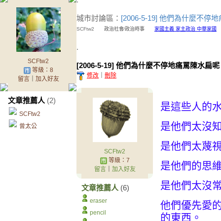
城市討論區：
[2006-5-19] 他們為什麼
SCFtw2
政治社會∕政治時事
家國主義 家主政治 中華家國
2
.
SCFtw2
[2006-5-19] 他們為什麼不停地痛罵陳水扁
等級：8
修改
｜
刪除
留言
｜
加入好友
文章推薦人
(2)
是這些人的水
SCFtw2
是他們太沒
曾太公
是他們太蔑
SCFtw2
等級：7
是他們的思
留言
｜
加入好友
是他們太沒
文章推薦人
(6)
eraser
他們優先愛
pencil
的東西。