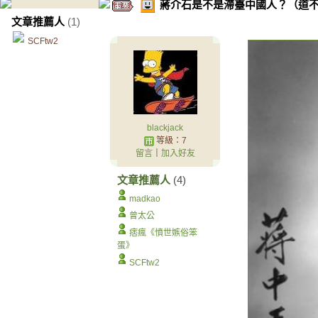
蔣介石是不是滯臺中國人？（道
文章推薦人
(1)
SCFtw2
blackjack
等級：7
留言
｜
加入好友
文章推薦人
(4)
madkao
曾太公
痞瘋《憤世嫉俗笨
蛋》
SCFtw2