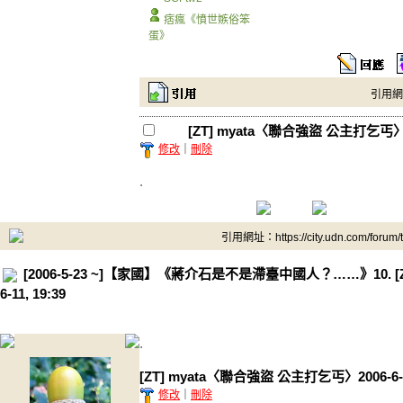
痞瘋《憤世嫉俗笨
蛋》
引用網址：
[ZT] myata〈聯合強盜 公主打乞丐〉200
修改
｜
刪除
.
引用網址：https://city.udn.com/forum
[2006-5-23 ~]【家國】《蔣介石是不是滯臺中國人？……》10. [
6-11, 19:39
.
[ZT] myata〈聯合強盜 公主打乞丐〉2006-6-11
修改
｜
刪除