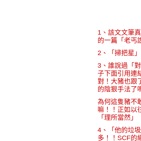
1、該文文筆
的一篇「老丐
2、「掃把星
3、誰說過「
子下面引用連
對！大豬也跟了
的陰狠手法了
為何這隻豬不
嘛！！正如以往
「理所當然」
4、「他的垃
多！！SCF