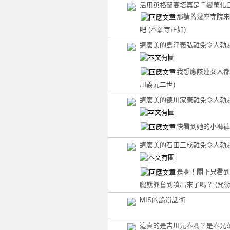
活用英格蘭高塔真是千變萬化
那請蓋幾座寺院來
吧
(本願寺正如)
這麼美的島津義弘難免令人勃
我想應該連女人
川義元二世)
這麼美的德川家康難免令人勃
快看到她的小褲
這麼美的石田三成難免令人勃
是啊！閣下只看到
腿就興奮到噴出來了嗎？
(咒術
MIS的詭辯話術
這真的是吉川元春嗎？是春光