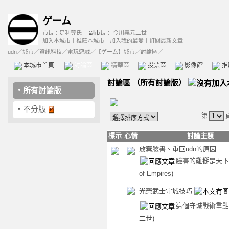
ゲーム
市長：
足利尊氏
副市長：
今川義元二世
加入本城市
｜
推薦本城市
｜
加入我的最愛
｜
訂閱最新文章
udn
／
城市
／
資訊科技
／
電玩遊戲
／
【ゲーム】城市
／討論區／
本城市首頁
討論區
精華區
投票區
影像館
推
討論區
（
所有討論版
）
‧
所有討論版
‧
不分版
第
標示
心情
討論主題
放棄臉書、重回udn的原因
臉書的雞掰是天
of Empires)
光榮武士守城技巧
這個守城戰術重
二世)