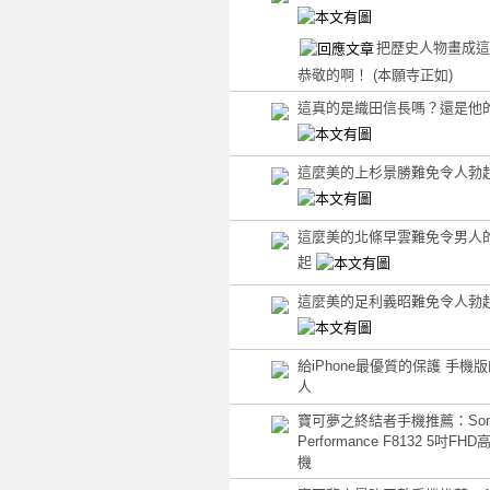
把歷史人物畫成這
恭敬的啊！
(本願寺正如)
這真的是織田信長嗎？還是他
這麼美的上杉景勝難免令人勃
這麼美的北條早雲難免令男人
起
這麼美的足利義昭難免令人勃
給iPhone最優質的保護 手機
人
寶可夢之終結者手機推薦：Sony X
Performance F8132 5吋F
機