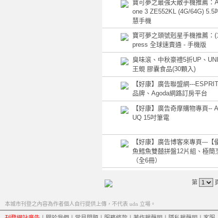
寶可夢之最強天敵手機推薦：ASU
one 3 ZE552KL (4G/64G) 
慧手機
寶可夢之頭號剋星手機推薦：(1385
press 全球速賣通 - 手機版
臭味滾、中秋豪禮5折UP、UNI
王蜆 膠囊食品(30顆入)
【好康】廣告聯盟網---ESPR
品牌、Agoda網路訂房平台
【好康】廣告奇摩購物專頁-- AS
UQ 15吋筆電
【好康】廣告博客來專頁---【
魚鱈魚雙囍拼盤12片組、極簡
（全6冊）
第
本城市刊登之內容為作者個人自行提供上傳，不代表 udn 立場。