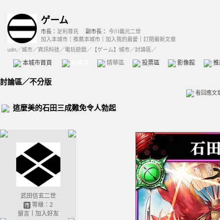
ゲーム
市長：
足利尊氏
副市長：
今川義元二世
加入本城市
｜
推薦本城市
｜
加入我的最愛
｜
訂閱最新文章
udn
／
城市
／
資訊科技
／
電玩遊戲
／
【ゲーム】城市
／討論區／
本城市首頁
討論區
精華區
投票區
影像館
推
討論區
／
不分版
看回應文
這麼美的石田三成難免令人勃起
武田信玄二世
等級：2
留言
｜
加入好友