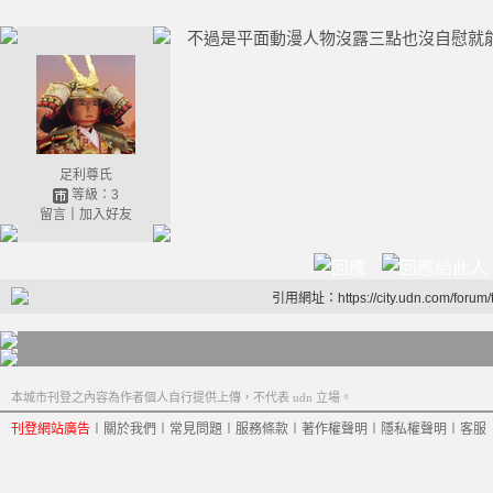
不過是平面動漫人物沒露三點也沒自慰就
足利尊氏
等級：3
留言
｜
加入好友
引用網址：https://city.udn.com/forum
本城市刊登之內容為作者個人自行提供上傳，不代表 udn 立場。
刊登網站廣告
︱
關於我們
︱
常見問題
︱
服務條款
︱
著作權聲明
︱
隱私權聲明
︱
客服