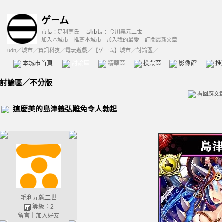
ゲーム
市長：
足利尊氏
副市長：
今川義元二世
加入本城市
｜
推薦本城市
｜
加入我的最愛
｜
訂閱最新文章
udn
／
城市
／
資訊科技
／
電玩遊戲
／
【ゲーム】城市
／討論區／
本城市首頁
討論區
精華區
投票區
影像館
推
討論區
／
不分版
看回應文
這麼美的島津義弘難免令人勃起
毛利元就二世
等級：2
留言
｜
加入好友