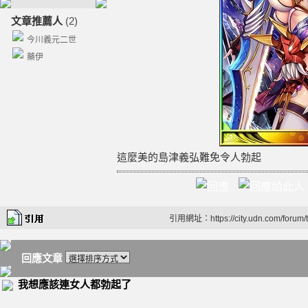
文章推薦人
(2)
今川義元二世
藥伊
這麼美的島津義弘難免令人勃起
引用網址：https://city.udn.com/forum
回應文章
我想應該連女人都勃起了