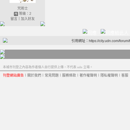
咒術士
等級：2
留言
｜
加入好友
引用網址：https://city.udn.com/forum
本城市刊登之內容為作者個人自行提供上傳，不代表 udn 立場。
刊登網站廣告
︱
關於我們
︱
常見問題
︱
服務條款
︱
著作權聲明
︱
隱私權聲明
︱
客服