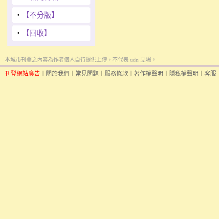
‧
【不分版】
‧
【回收】
本城市刊登之內容為作者個人自行提供上傳，不代表 udn 立場。
刊登網站廣告
︱
關於我們
︱
常見問題
︱
服務條款
︱
著作權聲明
︱
隱私權聲明
︱
客服