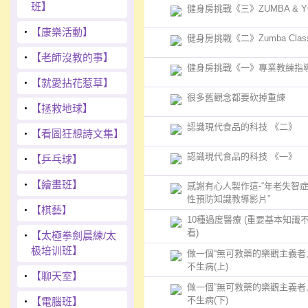
班】
健身房挑戰《三》ZUMBA & Y
‧
【康樂活動】
健身房挑戰《二》Zumba Clas
‧
【老師沒教的事】
健身房挑戰《一》專業教練指
‧
【就愛拈花惹草】
很多舊觀念都要砍掉重練
‧
【拯救地球】
認識現代食品的科技 《二》
‧
【看圖狂想詩文集】
認識現代食品的科技 《一》
‧
【乒乓球】
‧
【繪畫班】
感謝有心人製作這-“年老失智
性預防知識教導影片”
‧
【棋藝】
10種過度醫療 (重要基本知識
看)
‧
【太極拳劍晨練/太
极培训班】
做一個“無可救藥的樂觀主義者
不生病(上)
‧
【聊天室】
做一個“無可救藥的樂觀主義者
不生病(下)
‧
【電腦班】