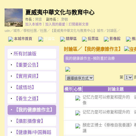
夏威夷中華文化与教育中心
市長：
閑雲
副市長：
.野鶴
加入本城市
｜
加入我的最愛
｜
訂閱最新文章
udn
／
城市
／
學校社團
／
社團
／
【夏威夷中華文化与教育中心】城市
／討論區／
本城市首頁
討論區
精華區
投票區
影像館
推
討論區
／
【我的健康誰作主】
‧
所有討論版
我的健康誰作主–預防重於治療
‧
【重要公告】
‧
【實用資訊】
第
‧
【感悟坊】
標示
心情
討論主題
记忆力是可以修复和提升的 
‧
【養生之道】
像
‧
【我的健康誰作主】
记忆力是可以修复和提升的 
‧
【攝影攝像會】
顏宏正博士《脊椎自我養護》
講
‧
【健康舞/中国舞蹈