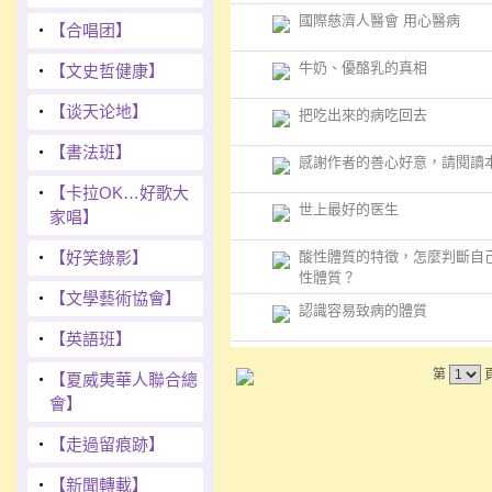
國際慈濟人醫會 用心醫病
‧
【合唱团】
牛奶、優酪乳的真相
‧
【文史哲健康】
‧
【谈天论地】
把吃出來的病吃回去
‧
【書法班】
感謝作者的善心好意，請閱讀
‧
【卡拉OK…好歌大
世上最好的医生
家唱】
‧
【好笑錄影】
酸性體質的特徵，怎麼判斷自
性體質？
‧
【文學藝術協會】
認識容易致病的體質
‧
【英語班】
第
‧
【夏威夷華人聯合總
會】
‧
【走過留痕跡】
‧
【新聞轉載】