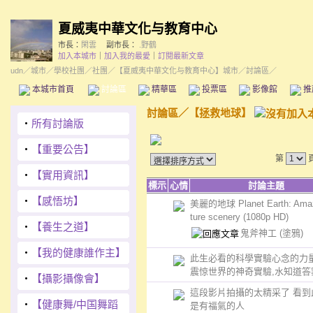
夏威夷中華文化与教育中心
市長：
閑雲
副市長：
.野鶴
加入本城市
｜
加入我的最愛
｜
訂閱最新文章
udn
／
城市
／
學校社團
／
社團
／
【夏威夷中華文化与教育中心】城市
／討論區／
本城市首頁
討論區
精華區
投票區
影像館
推
討論區
／
【拯救地球】
‧
所有討論版
‧
【重要公告】
第
‧
【實用資訊】
標示
心情
討論主題
‧
【感悟坊】
美麗的地球 Planet Earth: Amaz
ture scenery (1080p HD)
‧
【養生之道】
鬼斧神工
(塗鴉)
‧
【我的健康誰作主】
此生必看的科學實驗心念的力量
震惊世界的神奇實驗,水知道答
‧
【攝影攝像會】
這段影片拍攝的太精采了 看到
‧
【健康舞/中国舞蹈
是有福氣的人