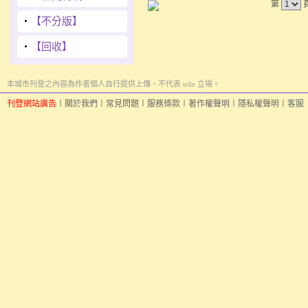
第
‧
【不分版】
‧
【回收】
本城市刊登之內容為作者個人自行提供上傳，不代表 udn 立場。
刊登網站廣告
︱
關於我們
︱
常見問題
︱
服務條款
︱
著作權聲明
︱
隱私權聲明
︱
客服