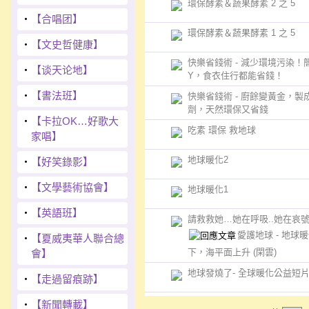
環保酵素＆蔬果酵素 2 之 5
‧
【合唱团】
環保酵素＆蔬果酵素 1 之 5
‧
【文史哲健康】
快樂省錢術 - 減少環境污染！簡
‧
【谈天论地】
Y，食衣住行都能省錢！
‧
【書法班】
快樂省錢術 - 廚餘變黃金，製
劑，天然環保又省錢
‧
【卡拉OK…好歌大
吃素 環保 救地球
家唱】
地球暖化2
‧
【好笑錄影】
‧
【文學藝術協會】
地球暖化1
‧
【英語班】
請救救她…她在呼吸..她在哀
愛護地球 - 地球
‧
【夏威夷華人聯合總
下，海平面上升
(閑雲)
會】
地球發燒了- 全球暖化公益短片(
‧
【走過留痕跡】
‧
【新聞轉載】