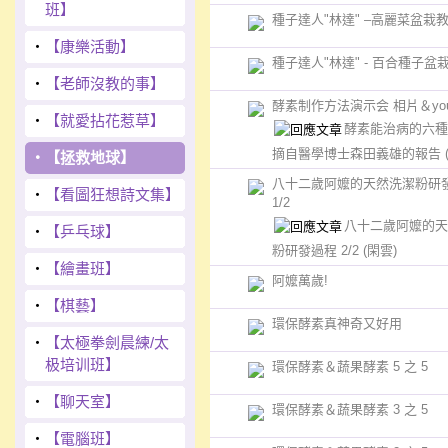
班】
種子達人"林達" –高麗菜盆栽
‧
【康樂活動】
種子達人"林達" - 百合種子盆
‧
【老師沒教的事】
酵素制作方法演示会 相片＆yout
‧
【就愛拈花惹草】
酵素能治病的六種
摘自醫學博士森田義雄的報告
‧
【拯救地球】
八十二歲阿嬤的天然洗潔粉研
‧
【看圖狂想詩文集】
1/2
八十二歲阿嬤的天
‧
【乒乓球】
粉研發過程 2/2
(閑雲)
‧
【繪畫班】
阿嬤萬歲!
‧
【棋藝】
環保酵素真神奇又好用
‧
【太極拳劍晨練/太
极培训班】
環保酵素＆蔬果酵素 5 之 5
‧
【聊天室】
環保酵素＆蔬果酵素 3 之 5
‧
【電腦班】