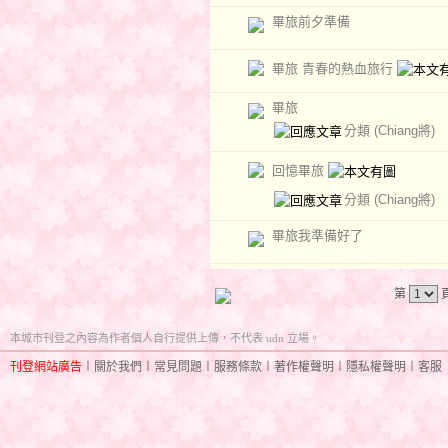
畢旅前夕準備
畢旅 青春的熱血旅行
畢旅
分類
(Chiang將)
回憶畢旅
分類
(Chiang將)
畢旅我準備好了
第
本城市刊登之內容為作者個人自行提供上傳，不代表 udn 立場。
刊登網站廣告
︱
關於我們
︱
常見問題
︱
服務條款
︱
著作權聲明
︱
隱私權聲明
︱
客服