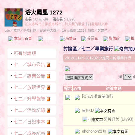
浴火鳳凰 1272
市長：
Chiang將
副市長：
Lily93
加入本城市
｜
推薦本城市
｜
加入我的最愛
｜
訂閱最新文章
udn
／
城市
／
學校社團
／
部落格大賽
／
【浴火鳳凰 1272】城市
／討論區／
本城市首頁
討論區
精華區
投票區
影像館
推
討論區
／
七二／畢業旅行
‧
所有討論版
20120214～20120217是高二的畢業
‧
七二／城市公告
‧
七二／課業公告
第
‧
七二／放眼世界
標示
心情
討論主題
陽光沙灘畢業旅行
‧
七二／升學報導
‧
七二／活動記錄
畢旅:D
照片好美
(Lily93)
‧
七二／日記本本
ohohohoh畢旅
‧
七二／成長記事